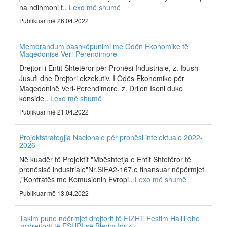
na ndihmoni t..
Lexo më shumë
Publikuar më 26.04.2022
Memorandum bashkëpunimi me Odën Ekonomike të
Maqedonisë Veri-Perendimore
Drejtori i Entit Shtetëror për Pronësi Industriale, z. Ibush
Jusufi dhe Drejtori ekzekutiv, I Odës Ekonomike për
Maqedoninë Veri-Perendimore, z. Drilon Iseni duke
konside..
Lexo më shumë
Publikuar më 21.04.2022
Projektstrategjia Nacionale për pronësi intelektuale 2022-
2026
Në kuadër të Projektit "Mbështetja e Entit Shtetëror të
pronësisë industriale"Nr.SIEA2-167,e finansuar nëpërmjet
,"Kontratës me Komusionin Evropi..
Lexo më shumë
Publikuar më 13.04.2022
Takim pune ndërmjet drejtorit të FIZHT Festim Halili dhe
zv.drejtorit të ESHPI-së Blerim Idrizi