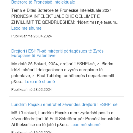
Botërore të Pronësisë Intelektuale
Tema e Ditës Botërore të Pronësisë Intelektuale 2024
PRONËSIA INTELEKTUALE DHE QËLLIMET E
ZHVILLIMIT TË QËNDRUESHËM: "Ndërtimi i një t&eum..
Lexo më shumë
Publikuar më 26.04.2024
Drejtori i ESHPI-së mirëpriti përfaqësues të Zyrës
Europiane të Patentave
Me datë 26 Shkurt, 2024, drejtori i ESHPI-së, z. Blerim
Idrizi mirëpriti delegacionon e zyrës europiane të
patentave, z. Paul Tubbing, udhëheqës i departamentit
p&eu..
Lexo më shumë
Publikuar më 28.02.2024
Lundrim Paçuku emërohet zëvendes drejtorë i ESHPI-së
Më 13 shkurt, Lundrim Paçuku merr zyrtarisht postin e
zëvendësdrejtorit të Entit Shtetëror për Pronësi Industriale.
Ai theksoi se do të jetë i p&eu..
Lexo më shumë
Publikuar më 19.02.2024