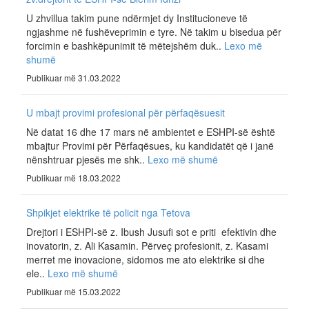
U zhvillua takim pune ndërmjet dy Institucioneve të
ngjashme në fushëveprimin e tyre. Në takim u bisedua për
forcimin e bashkëpunimit të mëtejshëm duk..
Lexo më
shumë
Publikuar më 31.03.2022
U mbajt provimi profesional për përfaqësuesit
Në datat 16 dhe 17 mars në ambientet e ESHPI-së është
mbajtur Provimi për Përfaqësues, ku kandidatët që i janë
nënshtruar pjesës me shk..
Lexo më shumë
Publikuar më 18.03.2022
Shpikjet elektrike të policit nga Tetova
Drejtori i ESHPI-së z. Ibush Jusufi sot e priti efektivin dhe
inovatorin, z. Ali Kasamin. Përveç profesionit, z. Kasami
merret me inovacione, sidomos me ato elektrike si dhe
ele..
Lexo më shumë
Publikuar më 15.03.2022