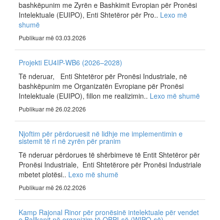
bashkëpunim me Zyrën e Bashkimit Evropian për Pronësi
Intelektuale (EUIPO), Enti Shtetëror për Pro..
Lexo më
shumë
Publikuar më 03.03.2026
Projekti EU4IP-WB6 (2026–2028)
Të nderuar, Enti Shtetëror për Pronësi Industriale, në
bashkëpunim me Organizatën Evropiane për Pronësi
Intelektuale (EUIPO), fillon me realizimin..
Lexo më shumë
Publikuar më 26.02.2026
Njoftim për përdoruesit në lidhje me implementimin e
sistemit të ri në zyrën për pranim
Të nderuar përdorues të shërbimeve të Entit Shtetëror për
Pronësi Industriale, Enti Shtetërore për Pronësi Industriale
mbetet plotësi..
Lexo më shumë
Publikuar më 26.02.2026
Kamp Rajonal Rinor për pronësinë intelektuale për vendet
e Ballkanit në organizim të OBPI-së (WIPO-së)