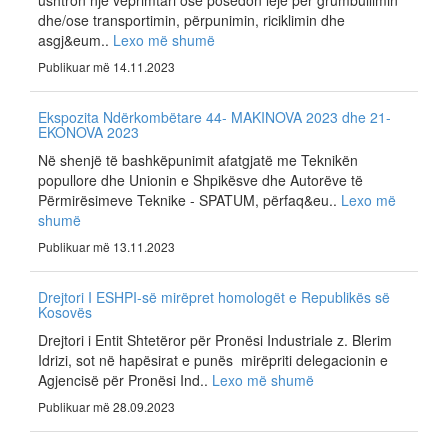
ushtron një veprimtari ose posedon leje për grumbullimin
dhe/ose transportimin, përpunimin, riciklimin dhe
asgj&eum..
Lexo më shumë
Publikuar më 14.11.2023
Ekspozita Ndërkombëtare 44- MAKINOVA 2023 dhe 21-
EKONOVA 2023
Në shenjë të bashkëpunimit afatgjatë me Teknikën
popullore dhe Unionin e Shpikësve dhe Autorëve të
Përmirësimeve Teknike - SPATUM, përfaq&eu..
Lexo më
shumë
Publikuar më 13.11.2023
Drejtori I ESHPI-së mirëpret homologët e Republikës së
Kosovës
Drejtori i Entit Shtetëror për Pronësi Industriale z. Blerim
Idrizi, sot në hapësirat e punës mirëpriti delegacionin e
Agjencisë për Pronësi Ind..
Lexo më shumë
Publikuar më 28.09.2023