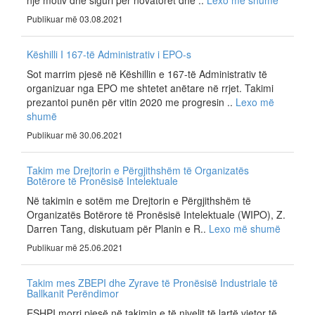
një motiv dhe siguri për novatorët dhe ..
Lexo më shumë
Publikuar më 03.08.2021
Këshilli I 167-të Administrativ i EPO-s
Sot marrim pjesë në Këshillin e 167-të Administrativ të
organizuar nga EPO me shtetet anëtare në rrjet. Takimi
prezantoi punën për vitin 2020 me progresin ..
Lexo më
shumë
Publikuar më 30.06.2021
Takim me Drejtorin e Përgjithshëm të Organizatës
Botërore të Pronësisë Intelektuale
Në takimin e sotëm me Drejtorin e Përgjithshëm të
Organizatës Botërore të Pronësisë Intelektuale (WIPO), Z.
Darren Tang, diskutuam për Planin e R..
Lexo më shumë
Publikuar më 25.06.2021
Takim mes ZBEPI dhe Zyrave të Pronësisë Industriale të
Ballkanit Perëndimor
ESHPI morri pjesë në takimin e të nivelit të lartë vjetor të