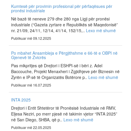
Kumtesë për provimin profesional për përfaqësues për
pronësi industriale
Në bazë të neneve 279 dhe 280 nga Ligji për pronësi
industriale (“Gazeta zyrtare e Republikës së Maqedonisë”
nr. 21/09, 24/11, 12/14, 41/14, 152/15,..
Lexo më shumë
Publikuar më 09.12.2025
Po mbahet Ansambleja e Përgjithshme e 66-të e OBPI në
Gjenevë të Zvicrës
Pas mikpritjes që Drejtori i ESHPI-së i bëri z. Adel
Baccouche, Projekt Menaxheri i Zgjidhjeve për Biznesin në
Zyrën e IP-së të Organizatës Botërore p..
Lexo më shumë
Publikuar më 16.07.2025
INTA 2025
Drejtori i Entit Shtetëror të Pronësisë Industriale në RMV,
Eljesa Neziri, po merr pjesë në takimin vjetor “INTA 2025”
në San Diego, SHBA, që p..
Lexo më shumë
Publikuar më 22.05.2025