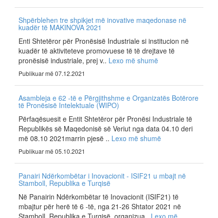
Shpërblehen tre shpikjet më inovative maqedonase në
kuadër të MAKINOVA 2021
Enti Shtetëror për Pronësisë Industriale si institucion në
kuadër të aktiviteteve promovuese të të drejtave të
pronësisë industriale, prej v..
Lexo më shumë
Publikuar më 07.12.2021
Asambleja e 62 -të e Përgjithshme e Organizatës Botërore
të Pronësisë Intelektuale (WIPO)
Përfaqësuesit e Entit Shtetëror për Pronësi Industriale të
Republikës së Maqedonisë së Veriut nga data 04.10 deri
më 08.10 2021marrin pjesë ..
Lexo më shumë
Publikuar më 05.10.2021
Panairi Ndërkombëtar i Inovacionit - ISIF21 u mbajt në
Stamboll, Republika e Turqisë
Në Panairin Ndërkombëtar të Inovacionit (ISIF21) të
mbajtur për herë të 6 -të, nga 21-26 Shtator 2021 në
Stamboll, Republika e Turqisë, organizua..
Lexo më