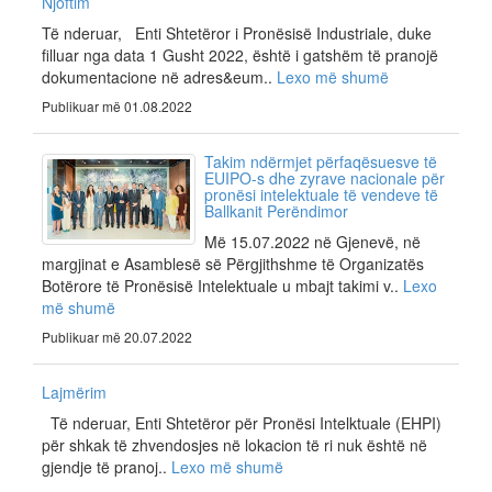
Njoftim
Të nderuar, Enti Shtetëror i Pronësisë Industriale, duke
filluar nga data 1 Gusht 2022, është i gatshëm të pranojë
dokumentacione në adres&eum..
Lexo më shumë
Publikuar më 01.08.2022
Takim ndërmjet përfaqësuesve të
EUIPO-s dhe zyrave nacionale për
pronësi intelektuale të vendeve të
Ballkanit Perëndimor
Më 15.07.2022 në Gjenevë, në
margjinat e Asamblesë së Përgjithshme të Organizatës
Botërore të Pronësisë Intelektuale u mbajt takimi v..
Lexo
më shumë
Publikuar më 20.07.2022
Lajmërim
Të nderuar, Enti Shtetëror për Pronësi Intelktuale (EHPI)
për shkak të zhvendosjes në lokacion të ri nuk është në
gjendje të pranoj..
Lexo më shumë