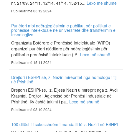
nr. 21/09, 24/11, 12/14, 41/14, 152/15,..
Lexo më shumë
Publikuar më 05.12.2024
Punëtori mbi ndërgjegjësimin e publikut për politikat e
pronësisë intelektuale në universitete dhe transferimin e
teknologjive
Organizata Botërore e Pronësisë Intelektuale (WIPO)
organizoi punëtori njëditore për ndërgjegjësimin për
politikat e pronësisë intelektuale (IP..
Lexo më shumë
Publikuar më 15.11.2024
Drejtori i ESHPI-së, z. Neziri mirëpritet nga homologu i tij
në Prishtinë
Drejtori i ESHPI-së, z. Eljesa Neziri u mirëprit nga z. Avdi
Krasniqi, Drejtor i Agjencisë për Pronësi Industriale në
Prishtinë. Ky është takimi i pa..
Lexo më shumë
Publikuar më 08.10.2024
100 ditëshi i sukessheëm i mandatit të z. Neziri në ESHPI