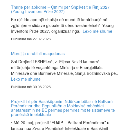
Thirrje për aplikime – Çmimi për Shpikësit e Rinj 2027
(Young Inventors Prize 2027)
Ke një ide apo një shpikje që mund të kontribuojë në
zgjidhjen e sfidave globale të qëndrueshmërisë? Young
Inventors Prize 2027, organizuar nga..
Lexo më shumë
Publikuar më 27.07.2026
Mbrojtja e rubinit maqedonas
Sot Drejtori i ESHPI-së, z. Eljesa Neziri ka marrë
mirënjohje të veçantë nga Ministrja e Energjetikës,
Minierave dhe Burimeve Minerale, Sanja Bozhinovska pë..
Lexo më shumë
Publikuar më 30.06.2026
Projekti i ri për Bashkëpunim Ndërkombëtar në Ballkanin
Perëndimor dhe Republikën e Moldavisë mbështet
anëtarësimin në BE përmes përmirësimit të sistemeve të
pronësisë intelektuale
• Më 20 maj, projekti “EU4IP – Ballkani Perëndimor” u
lansua nga Zyra e Pronësisë Intelektuale e Bashkimit