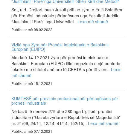
“Justiniani i Parë”nga Universiteti “Shën Kirili dhe Metodi”
Sot, u.d. Drejtori Ibush Jusufi priti ne zyrat e Entit Shtetëror
për Pronësi Industriale përfaqësues nga Fakulteti Juridik
“Justiniani i Parë” nga Universitet..
Lexo më shumë
Publikuar më 08.02.2022
Vizitë nga Zyra për Pronësi Intelektuale e Bashkimit
Europian (EUIPO)
Me datë 14.12.2021 Zyra për pronësi intelektuale e
Bashkimit Europian (EUIPO) filloi orgazimin e një puntorie
teknike me shtetet anëtare të CEFTA-s për të vlers..
Lexo
më shumë
Publikuar më 15.12.2021
KUMTESË për provimin profesional për përfaqësues për
pronësi industriale
Në bazë të neneve 279 dhe 280 nga Ligji për pronësi
industriale (“Gazeta zyrtare e Republikës së Maqedonisë”
nr. 21/09, 24/11, 12/14, 41/14, 152/15,..
Lexo më shumë
Publikuar më 07.12.2021