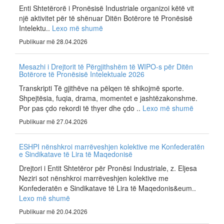
Enti Shtetërorë i Pronësisë Industriale organizoi këtë vit
një aktivitet për të shënuar Ditën Botërore të Pronësisë
Intelektu..
Lexo më shumë
Publikuar më 28.04.2026
Mesazhi i Drejtorit të Përgjithshëm të WIPO-s për Ditën
Botërore të Pronësisë Intelektuale 2026
Transkripti Të gjithëve na pëlqen të shikojmë sporte.
Shpejtësia, fuqia, drama, momentet e jashtëzakonshme.
Por pas çdo rekordi të thyer dhe çdo ..
Lexo më shumë
Publikuar më 27.04.2026
ESHPI nënshkroi marrëveshjen kolektive me Konfederatën
e Sindikatave të Lira të Maqedonisë
Drejtori i Entit Shtetëror për Pronësi Industriale, z. Eljesa
Neziri sot nënshkroi marrëveshjen kolektive me
Konfederatën e Sindikatave të Lira të Maqedonis&eum..
Lexo më shumë
Publikuar më 20.04.2026