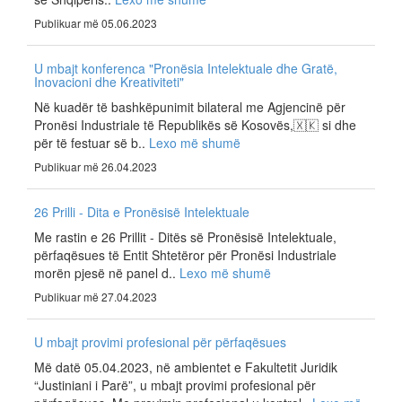
Publikuar më 05.06.2023
U mbajt konferenca "Pronësia Intelektuale dhe Gratë,
Inovacioni dhe Kreativiteti"
Në kuadër të bashkëpunimit bilateral me Agjencinë për
Pronësi Industriale të Republikës së Kosovës,🇽🇰 si dhe
për të festuar së b..
Lexo më shumë
Publikuar më 26.04.2023
26 Prilli - Dita e Pronësisë Intelektuale
Me rastin e 26 Prillit - Ditës së Pronësisë Intelektuale,
përfaqësues të Entit Shtetëror për Pronësi Industriale
morën pjesë në panel d..
Lexo më shumë
Publikuar më 27.04.2023
U mbajt provimi profesional për përfaqësues
Më datë 05.04.2023, në ambientet e Fakultetit Juridik
“Justiniani i Parë”, u mbajt provimi profesional për