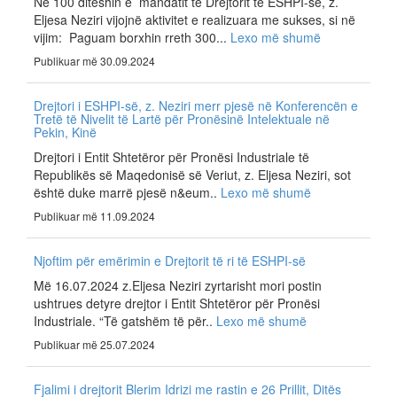
Në 100 ditëshin e mandatit të Drejtorit të ESHPI-së, z.
Eljesa Neziri vijojnë aktivitet e realizuara me sukses, si në
vijim: Paguam borxhin rreth 300...
Lexo më shumë
Publikuar më 30.09.2024
Drejtori i ESHPI-së, z. Neziri merr pjesë në Konferencën e
Tretë të Nivelit të Lartë për Pronësinë Intelektuale në
Pekin, Kinë
Drejtori i Entit Shtetëror për Pronësi Industriale të
Republikës së Maqedonisë së Veriut, z. Eljesa Neziri, sot
është duke marrë pjesë n&eum..
Lexo më shumë
Publikuar më 11.09.2024
Njoftim për emërimin e Drejtorit të ri të ESHPI-së
Më 16.07.2024 z.Eljesa Neziri zyrtarisht mori postin
ushtrues detyre drejtor i Entit Shtetëror për Pronësi
Industriale. “Të gatshëm të për..
Lexo më shumë
Publikuar më 25.07.2024
Fjalimi i drejtorit Blerim Idrizi me rastin e 26 Prillit, Ditës