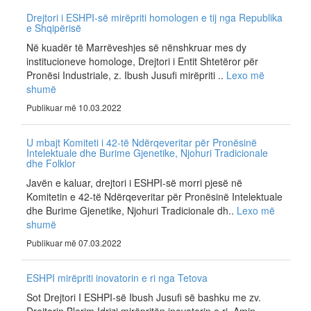
Drejtori i ESHPI-së mirëpriti homologen e tij nga Republika
e Shqipërisë
Në kuadër të Marrëveshjes së nënshkruar mes dy
institucioneve homologe, Drejtori i Entit Shtetëror për
Pronësi Industriale, z. Ibush Jusufi mirëpriti ..
Lexo më
shumë
Publikuar më 10.03.2022
U mbajt Komiteti i 42-të Ndërqeveritar për Pronësinë
Intelektuale dhe Burime Gjenetike, Njohuri Tradicionale
dhe Folklor
Javën e kaluar, drejtori i ESHPI-së morri pjesë në
Komitetin e 42-të Ndërqeveritar për Pronësinë Intelektuale
dhe Burime Gjenetike, Njohuri Tradicionale dh..
Lexo më
shumë
Publikuar më 07.03.2022
ESHPI mirëpriti inovatorin e ri nga Tetova
Sot Drejtori I ESHPI-së Ibush Jusufi së bashku me zv.