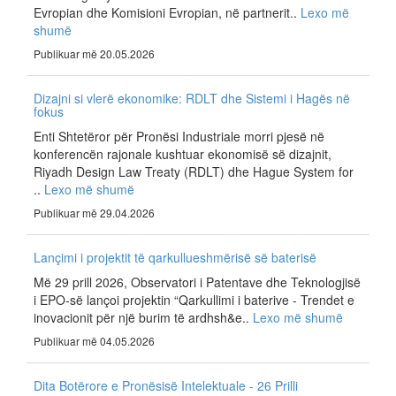
Evropian dhe Komisioni Evropian, në partnerit..
Lexo më
shumë
Publikuar më 20.05.2026
Dizajni si vlerë ekonomike: RDLT dhe Sistemi i Hagës në
fokus
Enti Shtetëror për Pronësi Industriale morri pjesë në
konferencën rajonale kushtuar ekonomisë së dizajnit,
Riyadh Design Law Treaty (RDLT) dhe Hague System for
..
Lexo më shumë
Publikuar më 29.04.2026
Lançimi i projektit të qarkullueshmërisë së baterisë
Më 29 prill 2026, Observatori i Patentave dhe Teknologjisë
i EPO-së lançoi projektin “Qarkullimi i baterive - Trendet e
inovacionit për një burim të ardhsh&e..
Lexo më shumë
Publikuar më 04.05.2026
Dita Botërore e Pronësisë Intelektuale - 26 Prilli