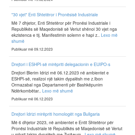
"30 vjet" Enti Shtetëror i Pronësisë Industriale
Më 7 dhjetor, Enti Shtetëror për Pronësi Industriale i
Republikës së Maqedonisë së Veriut shënoi 30 vjet nga
ekzistenca e tij. Manifestimin solemn e hapi z..
Lexo më
shumë
Publikuar më 09.12.2023
Drejtori i ESHPI-së mirëpriti delegacionin e EUIPO-s
Drejtori Blerim Idrizi më 06.12.2023 në ambientet e
ESHPI-së, realizoi një takim dypalësh me z.Ibon
Ormazabal nga Departamenti për Bashkëpunim
Ndërkombëtar..
Lexo më shumë
Publikuar më 06.12.2023
Drejtori Idrizi mirëpriti homologët nga Bullgaria
Më 6 dhjetor 2023, në ambientet e Entit Shtetëror për
Pronësi Industriale të Republikës së Maqedonisë së Veriut
u mbajt takim dypalësh me Zyr&eum..
Lexo më shumë