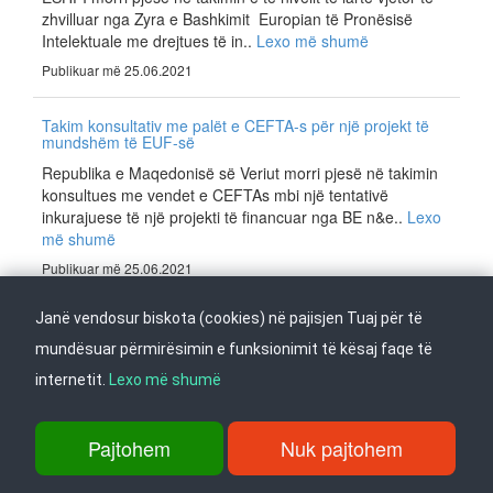
zhvilluar nga Zyra e Bashkimit Europian të Pronësisë
Intelektuale me drejtues të in..
Lexo më shumë
Publikuar më 25.06.2021
Takim konsultativ me palët e CEFTA-s për një projekt të
mundshëm të EUF-së
Republika e Maqedonisë së Veriut morri pjesë në takimin
konsultues me vendet e CEFTAs mbi një tentativë
inkurajuese të një projekti të financuar nga BE n&e..
Lexo
më shumë
Publikuar më 25.06.2021
Janë vendosur biskota (cookies) në pajisjen Tuaj për të
Takimi i 15-të vjetor i bashkëpunimit me shtetet anëtare të
EPO-s
mundësuar përmirësimin e funksionimit të kësaj faqe të
Takimi i 15-të Vjetor për Bashkëpunimin me Shtetet
internetit.
Lexo më shumë
Anëtare të Organizatës Evropiane të Patentave (EPO) po
mbahet sot. Takimi diskutoi ndryshimet në shumë o..
Lexo
më shumë
Pajtohem
Nuk pajtohem
Publikuar më 11.05.2021