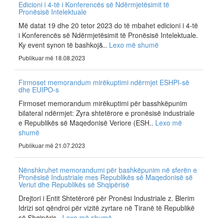
Edicioni i 4-të i Konferencës së Ndërmjetësimit të
Pronësisë Intelektuale
Më datat 19 dhe 20 tetor 2023 do të mbahet edicioni i 4-të
i Konferencës së Ndërmjetësimit të Pronësisë Intelektuale.
Ky event synon të bashkoj&..
Lexo më shumë
Publikuar më 18.08.2023
Firmoset memorandum mirëkuptimi ndërmjet ESHPI-së
dhe EUIPO-s
Firmoset memorandum mirëkuptimi për basshkëpunim
bilateral ndërmjet: Zyra shtetërore e pronësisë industriale
e Republikës së Maqedonisë Veriore (ESH..
Lexo më
shumë
Publikuar më 21.07.2023
Nënshkruhet memorandumi për bashkëpunim në sferën e
Pronësisë Industriale mes Republikës së Maqedonisë së
Veriut dhe Republikës së Shqipërisë
Drejtori i Entit Shtetërorë për Pronësi Industriale z. Blerim
Idrizi sot qëndroi për vizitë zyrtare në Tiranë të Republikë
së Shqipëris..
Lexo më shumë