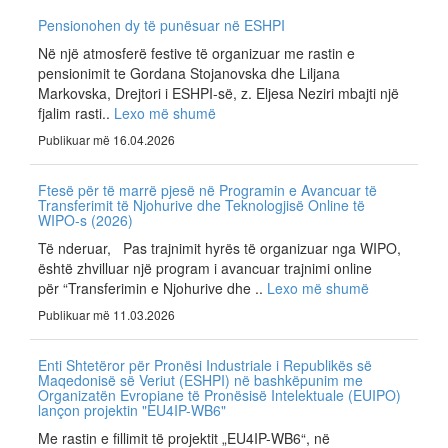
Pensionohen dy të punësuar në ESHPI
Në një atmosferë festive të organizuar me rastin e
pensionimit te Gordana Stojanovska dhe Liljana
Markovska, Drejtori i ESHPI-së, z. Eljesa Neziri mbajti një
fjalim rasti..
Lexo më shumë
Publikuar më 16.04.2026
Ftesë për të marrë pjesë në Programin e Avancuar të
Transferimit të Njohurive dhe Teknologjisë Online të
WIPO-s (2026)
Të nderuar, Pas trajnimit hyrës të organizuar nga WIPO,
është zhvilluar një program i avancuar trajnimi online
për “Transferimin e Njohurive dhe ..
Lexo më shumë
Publikuar më 11.03.2026
Enti Shtetëror për Pronësi Industriale i Republikës së
Maqedonisë së Veriut (ESHPI) në bashkëpunim me
Organizatën Evropiane të Pronësisë Intelektuale (EUIPO)
lançon projektin "EU4IP-WB6"
Me rastin e fillimit të projektit „EU4IP-WB6“, në