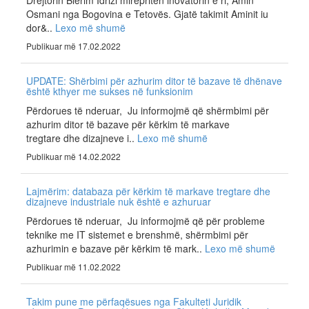
Drejtorin Blerim Idrizi mirëpritën inovatorin e ri, Amin
Osmani nga Bogovina e Tetovës. Gjatë takimit Aminit iu
dor&..
Lexo më shumë
Publikuar më 17.02.2022
UPDATE: Shërbimi për azhurim ditor të bazave të dhënave
është kthyer me sukses në funksionim
Përdorues të nderuar, Ju informojmë që shërmbimi për
azhurim ditor të bazave për kërkim të markave
tregtare dhe dizajneve i..
Lexo më shumë
Publikuar më 14.02.2022
Lajmërim: databaza për kërkim të markave tregtare dhe
dizajneve industriale nuk është e azhuruar
Përdorues të nderuar, Ju informojmë që për probleme
teknike me IT sistemet e brenshmë, shërmbimi për
azhurimin e bazave për kërkim të mark..
Lexo më shumë
Publikuar më 11.02.2022
Takim pune me përfaqësues nga Fakulteti Juridik