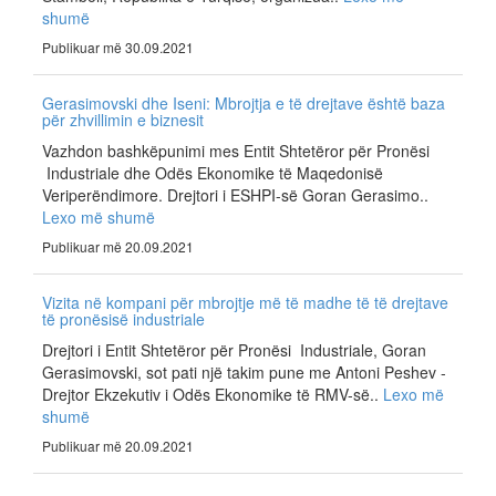
shumë
Publikuar më 30.09.2021
Gerasimovski dhe Iseni: Mbrojtja e të drejtave është baza
për zhvillimin e biznesit
Vazhdon bashkëpunimi mes Entit Shtetëror për Pronësi
Industriale dhe Odës Ekonomike të Maqedonisë
Veriperëndimore. Drejtori i ESHPI-së Goran Gerasimo..
Lexo më shumë
Publikuar më 20.09.2021
Vizita në kompani për mbrojtje më të madhe të të drejtave
të pronësisë industriale
Drejtori i Entit Shtetëror për Pronësi Industriale, Goran
Gerasimovski, sot pati një takim pune me Antoni Peshev -
Drejtor Ekzekutiv i Odës Ekonomike të RMV-së..
Lexo më
shumë
Publikuar më 20.09.2021