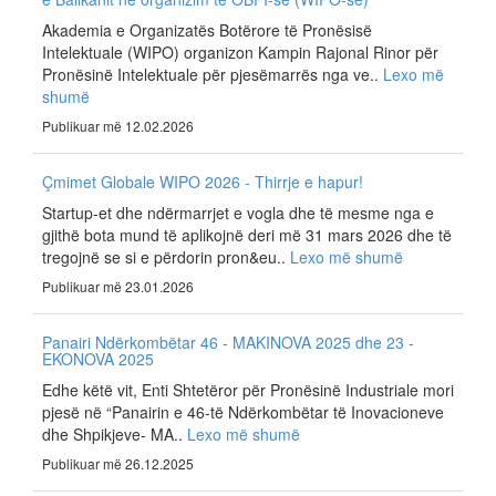
Akademia e Organizatës Botërore të Pronësisë
Intelektuale (WIPO) organizon Kampin Rajonal Rinor për
Pronësinë Intelektuale për pjesëmarrës nga ve..
Lexo më
shumë
Publikuar më 12.02.2026
Çmimet Globale WIPO 2026 - Thirrje e hapur!
Startup-et dhe ndërmarrjet e vogla dhe të mesme nga e
gjithë bota mund të aplikojnë deri më 31 mars 2026 dhe të
tregojnë se si e përdorin pron&eu..
Lexo më shumë
Publikuar më 23.01.2026
Panairi Ndërkombëtar 46 - MAKINOVA 2025 dhe 23 -
EKONOVA 2025
Edhe këtë vit, Enti Shtetëror për Pronësinë Industriale mori
pjesë në “Panairin e 46-të Ndërkombëtar të Inovacioneve
dhe Shpikjeve- MA..
Lexo më shumë
Publikuar më 26.12.2025