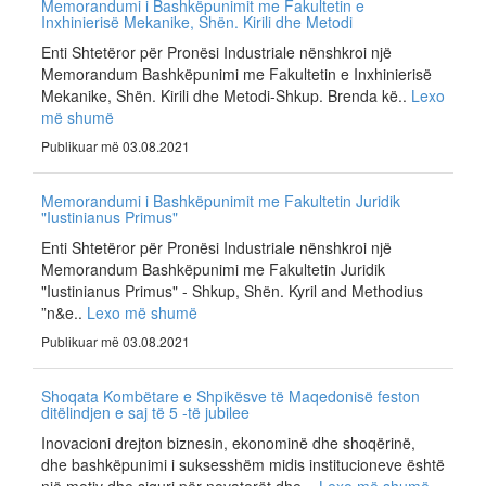
Memorandumi i Bashkëpunimit me Fakultetin e
Inxhinierisë Mekanike, Shën. Kirili dhe Metodi
Enti Shtetëror për Pronësi Industriale nënshkroi një
Memorandum Bashkëpunimi me Fakultetin e Inxhinierisë
Mekanike, Shën. Kirili dhe Metodi-Shkup. Brenda kë..
Lexo
më shumë
Publikuar më 03.08.2021
Memorandumi i Bashkëpunimit me Fakultetin Juridik
"Iustinianus Primus"
Enti Shtetëror për Pronësi Industriale nënshkroi një
Memorandum Bashkëpunimi me Fakultetin Juridik
"Iustinianus Primus" - Shkup, Shën. Kyril and Methodius
”n&e..
Lexo më shumë
Publikuar më 03.08.2021
Shoqata Kombëtare e Shpikësve të Maqedonisë feston
ditëlindjen e saj të 5 -të jubilee
Inovacioni drejton biznesin, ekonominë dhe shoqërinë,
dhe bashkëpunimi i suksesshëm midis institucioneve është