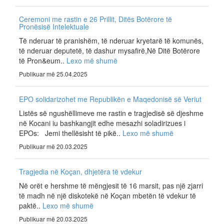
Ceremoni me rastin e 26 Prillit, Ditës Botërore të
Pronësisë Intelektuale
Të nderuar të pranishëm, të nderuar kryetarë të komunës,
të nderuar deputetë, të dashur mysafirë,Në Ditë Botërore
të Pron&eum..
Lexo më shumë
Publikuar më 25.04.2025
EPO solidarizohet me Republikën e Maqedonisë së Veriut
Listës së ngushëllimeve me rastin e tragjedisë së djeshme
në Kocani iu bashkangjit edhe mesazhi soladirizues i
EPOs: Jemi thellësisht të pikë..
Lexo më shumë
Publikuar më 20.03.2025
Tragjedia në Koçan, dhjetëra të vdekur
Në orët e hershme të mëngjesit të 16 marsit, pas një zjarri
të madh në një diskotekë në Koçan mbetën të vdekur të
paktë..
Lexo më shumë
Publikuar më 20.03.2025