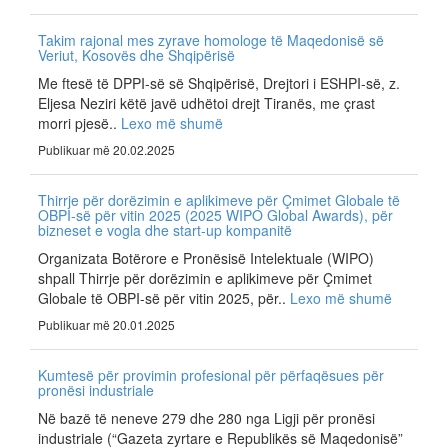
Takim rajonal mes zyrave homologe të Maqedonisë së
Veriut, Kosovës dhe Shqipërisë
Me ftesë të DPPI-së së Shqipërisë, Drejtori i ESHPI-së, z.
Eljesa Neziri këtë javë udhëtoi drejt Tiranës, me çrast
morri pjesë..
Lexo më shumë
Publikuar më 20.02.2025
Thirrje për dorëzimin e aplikimeve për Çmimet Globale të
OBPI-së për vitin 2025 (2025 WIPO Global Awards), për
bizneset e vogla dhe start-up kompanitë
Organizata Botërore e Pronësisë Intelektuale (WIPO)
shpall Thirrje për dorëzimin e aplikimeve për Çmimet
Globale të OBPI-së për vitin 2025, për..
Lexo më shumë
Publikuar më 20.01.2025
Kumtesë për provimin profesional për përfaqësues për
pronësi industriale
Në bazë të neneve 279 dhe 280 nga Ligji për pronësi
industriale (“Gazeta zyrtare e Republikës së Maqedonisë”