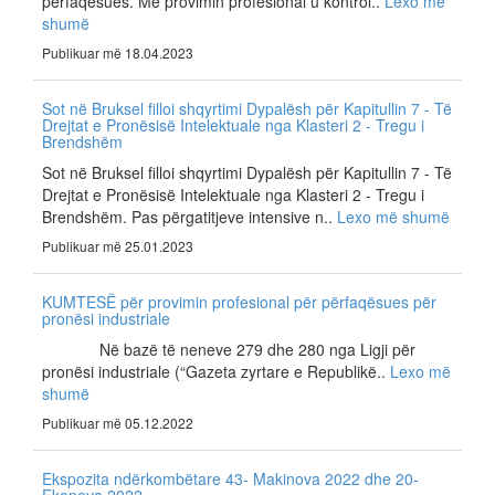
përfaqësues. Me provimin profesional u kontrol..
Lexo më
shumë
Publikuar më 18.04.2023
Sot në Bruksel filloi shqyrtimi Dypalësh për Kapitullin 7 - Të
Drejtat e Pronësisë Intelektuale nga Klasteri 2 - Tregu i
Brendshëm
Sot në Bruksel filloi shqyrtimi Dypalësh për Kapitullin 7 - Të
Drejtat e Pronësisë Intelektuale nga Klasteri 2 - Tregu i
Brendshëm. Pas përgatitjeve intensive n..
Lexo më shumë
Publikuar më 25.01.2023
KUMTESË për provimin profesional për përfaqësues për
pronësi industriale
Në bazë të neneve 279 dhe 280 nga Ligji për
pronësi industriale (“Gazeta zyrtare e Republikë..
Lexo më
shumë
Publikuar më 05.12.2022
Ekspozita ndërkombëtare 43- Makinova 2022 dhe 20-