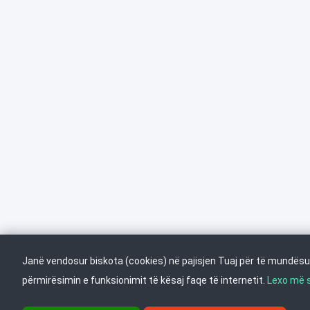
Janë vendosur biskota (cookies) në pajisjen Tuaj për të mundësu
përmirësimin e funksionimit të kësaj faqe të internetit.
Lexo më