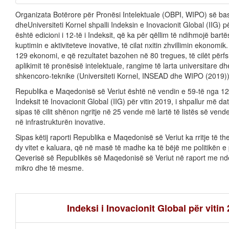
Organizata Botërore për Pronësi Intelektuale (OBPI, WIPO) së 
dheUniversiteti Kornel shpalli Indeksin e Inovacionit Global (IIG) p
është edicioni i 12-të i Indeksit, që ka për qëllim të ndihmojë bartës
kuptimin e aktiviteteve inovative, të cilat nxitin zhvillimin ekonomi
129 ekonomi, e që rezultatet bazohen në 80 tregues, të cilët përfs
aplikimit të pronësisë intelektuale, rangime të larta universitare d
shkencoro-teknike (Universiteti Kornel, INSEAD dhe WIPO (2019)
Republika e Maqedonisë së Veriut është në vendin e 59-të nga 12
Indeksit të Inovacionit Global (IIG) për vitin 2019, i shpallur më dat
sipas të cilit shënon ngritje në 25 vende më lartë të listës së vende
në infrastrukturën inovative.
Sipas këtij raporti Republika e Maqedonisë së Veriut ka rritje të t
dy vitet e kaluara, që në masë të madhe ka të bëjë me politikën e
Qeverisë së Republikës së Maqedonisë së Veriut në raport me ndë
mikro dhe të mesme.
Indeksi i Inovacionit Global për vitin