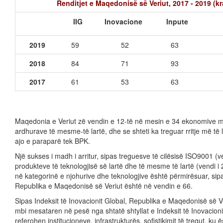
Renditjet e Maqedonisë së Veriut, 2017 - 2019 (k
II
G In
ovacione
Input
e
2019
59 52 63
2018
84 71 93
2017
61 53 63
Maqedonia e Veriut zë vendin e 12-të në mesin e 34 ekonomive me
ardhurave të mesme-të lartë, dhe se shteti ka treguar rritje më të la
ajo e paraparë tek BPK.
Një sukses i madh i arritur, sipas treguesve të cilësisë ISO9001 (v
produkteve të teknologjisë së lartë dhe të mesme të lartë (vendi i 
në kategorinë e njohurive dhe teknologjive është përmirësuar, sipa
Republika e Maqedonisë së Veriut është në vendin e 66.
Sipas Indeksit të Inovacionit Global, Republika e Maqedonisë së V
mbi mesataren në pesë nga shtatë shtyllat e Indeksit të Inovacionit 
referohen institucioneve, infrastrukturës, sofistikimit të tregut, ku