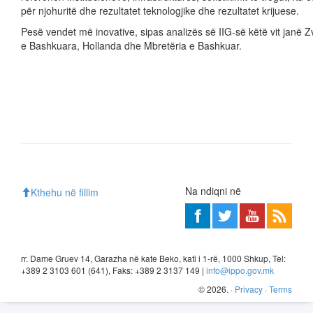
për njohuritë dhe rezultatet teknologjike dhe rezultatet krijuese.
Pesë vendet më inovative, sipas analizës së IIG-së këtë vit janë Z
e Bashkuara, Hollanda dhe Mbretëria e Bashkuar.
Na ndiqni në
Kthehu në fillim
rr. Dame Gruev 14, Garazha në kate Beko, kati i 1-rë, 1000 Shkup, Tel:
+389 2 3103 601 (641), Faks: +389 2 3137 149 |
info@ippo.gov.mk
©
2026
. ·
Privacy
·
Terms