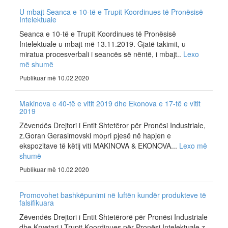
U mbajt Seanca e 10-të e Trupit Koordinues të Pronësisë
Intelektuale
Seanca e 10-të e Trupit Koordinues të Pronësisë
Intelektuale u mbajt më 13.11.2019. Gjatë takimit, u
miratua procesverbali i seancës së nëntë, i mbajt..
Lexo
më shumë
Publikuar më 10.02.2020
Makinova e 40-të e vitit 2019 dhe Ekonova e 17-të e vitit
2019
Zëvendës Drejtori i Entit Shtetëror për Pronësi Industriale,
z.Goran Gerasimovski moрri pjesë në hapjen e
ekspozitave të këtij viti MAKINOVA & EKONOVA...
Lexo më
shumë
Publikuar më 10.02.2020
Promovohet bashkëpunimi në luftën kundër produkteve të
falsifikuara
Zëvendës Drejtori i Entit Shtetërorë për Pronësi Industriale
dhe Kryetari i Trupit Koordinues për Pronësi Intelektuale z.