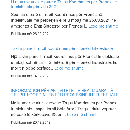
U mbajt seanca e parë e Trupit Koordinues për Pronësinë
Intelektuale për vitin 2021
Seanca e parë e Trupit Koordinues për Pronësinë
Intelektuale me përbërjen e re u mbajt më 25.03.2021 në
ambientet e Entit Shtetëror për Pronësi I..
Lexo më shumë
Publikuar më 26.03.2021
Takim pune i Trupit Koordinues për Pronësi Intelektuale
Një takim pune i Trupit Koordinues për Pronësi Intelektuale
u mbajt sot në Entin Shtetërorë për Pronësi Industriale, ku
morrën pjesë përfaqë..
Lexo më shumë
Publikuar më 14.12.2020
INFORMACION PËR AKTIVITETET E REALIZUARA TË
TRUPIT KOORDINUES PËR PRONËSINË INTELEKTUALE
Në kuadër të aktiviteteve të Trupit Koordinues për Pronësi
Intelektuale, Inspektorati Shtetëror i Tregut, duke vepruar
në bazë të kërkesave t&eum..
Lexo më shumë
Publikuar më 20.12.2019