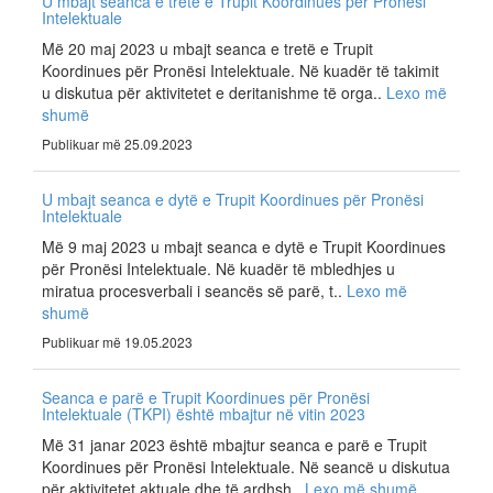
U mbajt seanca e tretë e Trupit Koordinues për Pronësi
Intelektuale
Më 20 maj 2023 u mbajt seanca e tretë e Trupit
Koordinues për Pronësi Intelektuale. Në kuadër të takimit
u diskutua për aktivitetet e deritanishme të orga..
Lexo më
shumë
Publikuar më 25.09.2023
U mbajt seanca e dytë e Trupit Koordinues për Pronësi
Intelektuale
Më 9 maj 2023 u mbajt seanca e dytë e Trupit Koordinues
për Pronësi Intelektuale. Në kuadër të mbledhjes u
miratua procesverbali i seancës së parë, t..
Lexo më
shumë
Publikuar më 19.05.2023
Seanca e parë e Trupit Koordinues për Pronësi
Intelektuale (TKPI) është mbajtur në vitin 2023
Më 31 janar 2023 është mbajtur seanca e parë e Trupit
Koordinues për Pronësi Intelektuale. Në seancë u diskutua
për aktivitetet aktuale dhe të ardhsh..
Lexo më shumë