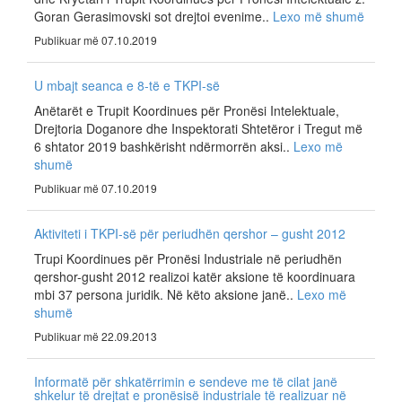
Goran Gerasimovski sot drejtoi evenime..
Lexo më shumë
Publikuar më 07.10.2019
U mbajt seanca e 8-të e TKPI-së
Anëtarët e Trupit Koordinues për Pronësi Intelektuale,
Drejtoria Doganore dhe Inspektorati Shtetëror i Tregut më
6 shtator 2019 bashkërisht ndërmorrën aksi..
Lexo më
shumë
Publikuar më 07.10.2019
Aktiviteti i TKPI-së për periudhën qershor – gusht 2012
Trupi Koordinues për Pronësi Industriale në periudhën
qershor-gusht 2012 realizoi katër aksione të koordinuara
mbi 37 persona juridik. Në këto aksione janë..
Lexo më
shumë
Publikuar më 22.09.2013
Informatë për shkatërrimin e sendeve me të cilat janë
shkelur të drejtat e pronësisë industriale të realizuar në