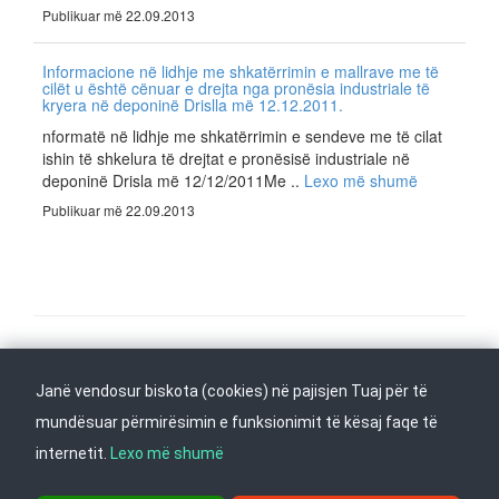
Publikuar më 22.09.2013
Informacione në lidhje me shkatërrimin e mallrave me të
cilët u është cënuar e drejta nga pronësia industriale të
kryera në deponinë Drislla më 12.12.2011.
nformatë në lidhje me shkatërrimin e sendeve me të cilat
ishin të shkelura të drejtat e pronësisë industriale në
deponinë Drisla më 12/12/2011Me ..
Lexo më shumë
Publikuar më 22.09.2013
Na ndiqni në
Janë vendosur biskota (cookies) në pajisjen Tuaj për të
Kthehu në fillim
mundësuar përmirësimin e funksionimit të kësaj faqe të
internetit.
Lexo më shumë
rr. Dame Gruev 14, Garazha në kate Beko, kati i 1-rë, 1000 Shkup, Tel: