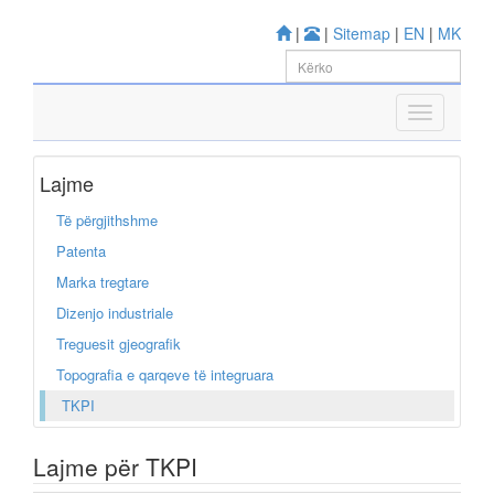
|
|
Sitemap
|
EN
|
MK
Lajme
Të përgjithshme
Patenta
Marka tregtare
Dizenjo industriale
Treguesit gjeografik
Topografia e qarqeve të integruara
TKPI
Lajme për TKPI