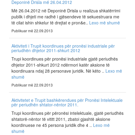
Deponinë Drisla më 26.04.2012
Më 26.04.2012 në Deponinë Drisla u realizua shkatërrimi
publik i dhjeti me radhë i gjësendeve të sekuestruara me
të cilat ishin shkelur të drejtat e pron&e..
Lexo më shumë
Publikuar më 22.09.2013
Aktiviteti i Trupit koordinues për pronësi industriale për
periudhën dhjetor 2011-shkurt 2012
Trupi koordinues për pronësi industriale gjatë periudhës
dhjetor 2011-shkurt 2012 ndërmori katër aksione të
koordinuara ndaj 28 personave juridik. Në këto ..
Lexo më
shumë
Publikuar më 22.09.2013
Aktivitetet e Trupit bashkërendues për Pronësi Intelektuale
për periudhën shtator-nëntor 2011.
Trupi koordinues për përonësi intelektuale, gjatë periudhës
shtatorë-nëntor të vititt 2011, zbatoi gjashtë aksione
koordinuese ne 45 persona juridik dhe 4 ..
Lexo më
shumë