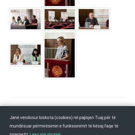
Na ndiqni në
Kthehu në fillim
Janë vendosur biskota (cookies) në pajisjen Tuaj për të
mundësuar përmirësimin e funksionimit të kësaj faqe të
internetit.
Lexo më shumë