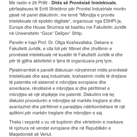
Me rastin e 26 Prillit -
Ditës së Pronësisë Intelektuale
,
përfaqësues të Entit Shtetëror për Pronësi Industriale morën
pjesë në panel diskutimin, me temë "Mbrojtja e pronës
intelektuale në epokën digjitale", organizuar nga ESHPI-ja,
Europe dhe House Strumica së bashku me Fakultetin Juridik
në Universitetin “Goce” Dellçev” Shtip.
Panelin e hapi Prof. Dr. Ollga Koshevaliska, Dekane e
Fakultetit Juridik, e cila foli për fillimet dhe zhvillimin e
pronësisë intelektuale në kuadër të Fakultetit Juridik si dhe
për të gjitha aktivitetet e tjera të organizuara prej tyre.
Pjesëmarrësit e panelit diskutuan ndryshimet midis pronësisë
intelektuale dhe asaj industriale, krahasimin midis të drejtave
të patentës në sistemet e mbrojtjes evropiane dhe
amerikane, rëndësinë e mbrojtjes si dhe përfitimet e
mbrojtjes së një shpikjeje me patentë. Diskutimi më tej
diskutoi procedurën e mbrojtjes së markës tregtare si dhe
avantazhet dhe përfitimet e paraqitjes ndërkombëtare të një
aplikimi për markën tregtare dhe mbrojtjen e saj.
Theks i veçantë u vu në kuptimin dhe vërtetimin e markave
të njohura në vendet evropiane dhe në Republikën e
Maqedonisë së Veriut.