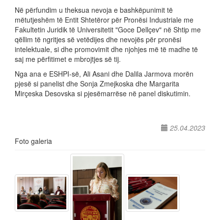
Në përfundim u theksua nevoja e bashkëpunimit të
mëtutjeshëm të Entit Shtetëror për Pronësi Industriale me
Fakultetin Juridik të Universitetit "Goce Dellçev" në Shtip me
qëllim të ngritjes së vetëdijes dhe nevojës për pronësi
intelektuale, si dhe promovimit dhe njohjes më të madhe të
saj me përfitimet e mbrojtjes së tij.
Nga ana e ESHPI-së, Ali Asani dhe Dalila Jarmova morën
pjesë si panelist dhe Sonja Zmejkoska dhe Margarita
Mirçeska Desovska si pjesëmarrëse në panel diskutimin.
25.04.2023
Foto galeria