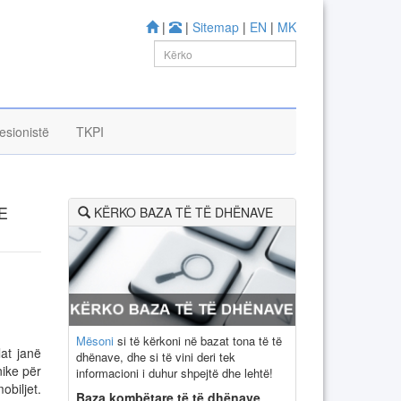
|
|
Sitemap
|
EN
|
MK
esionistë
TKPI
E
KËRKO BAZA TË TË DHËNAVE
Mësoni
si të kërkoni në bazat tona të të
lat janë
dhënave, dhe si të vini deri tek
nike për
informacioni i duhur shpejtë dhe lehtë!
obiljet.
Baza kombëtare të të dhënave