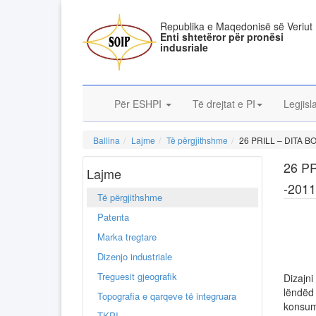
Republika e Maqedonisë së Veriut
Enti shtetëror për pronësi
indusriale
Për ESHPI
Të drejtat e PI
Legjisl
Ballina
Lajme
Të përgjithshme
26 PRILL – DITA 
26 P
Lajme
-2011
Të përgjithshme
Patenta
Marka tregtare
Dizenjo industriale
Treguesit gjeografik
Dizajni
lëndëd 
Topografia e qarqeve të integruara
konsumi
TKPI