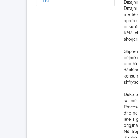
Dizajni
Dizajn
me të 
aparate
bukurën
Këtë vi
shoqër
Shpreh
bëjmë 
prodhim
dëshir
konsum
shfrytëz
Duke pa
sa më 
Proces
dhe në 
jetë i 
origjin
Në tre
dizajn