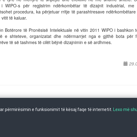
i WIPO-s për regjistrim ndërkombëtar të dizajnit industrial, me t
ësohet procedura, ka përjetuar rritje të parashtresave ndërkombëtare
vitit të kaluar.
ën Botërore të Pronësisë Intelektuale në vitin 2011 WIPO i bashkon të
të e shteteve, organizatat dhe ndërmarrjet nga e gjithë bota për f
rëve të së tashmes të cilët bëjnë dizajnimin e së ardhmes.
29.
r përmirësimin e funksionimit të kësaj faqe të internetit.
Lexo më s
Shkup, Tel: +389 2 3103 601 (641), Faks: +389 2 3137 149 |
info@ippo.gov.mk