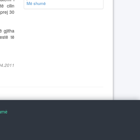
Më shumë
ë cilin
 prej 30
 gjitha
estë të
04.2011
Na ndiqni në
humë
©
2026
. ·
Privacy
·
Terms