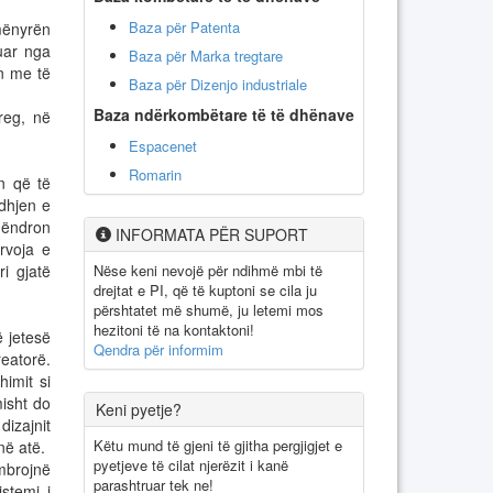
Baza për Patenta
mënyrën
uar nga
Baza për Marka tregtare
ën me të
Baza për Dizenjo industriale
Baza ndërkombëtare të të dhënave
treg, në
Espacenet
Romarin
n që të
dhjen e
 qëndron
INFORMATA PËR SUPORT
rvoja e
Nëse keni nevojë për ndihmë mbi të
i gjatë
drejtat e PI, që të kuptoni se cila ju
përshtatet më shumë, ju letemi mos
hezitoni të na kontaktoni!
ë jetesë
Qendra për informim
eatorë.
imit si
misht do
Keni pyetje?
dizajnit
Këtu mund të gjeni të gjitha pergjigjet e
jnë atë.
pyetjeve të cilat njerëzit i kanë
mbrojnë
parashtruar tek ne!
stemi i