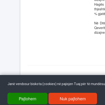
Hagës 
thjesht
% gjatë 
Në Dit
Qeveri
dizajne
Kthehu në fillim
Janë vendosur biskota (cookies) në pajisjen Tuaj për të mundësua
Pajtohem
Nuk pajtohem
rr. Dame Gruev 14, Garazha në kate Beko, kati i 1-rë, 1000 