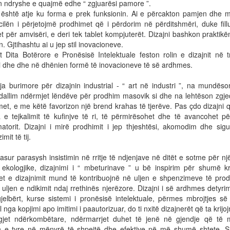
n ndryshe e quajmë edhe “ zgjuarësi pamore ”.
i është atje ku forma e prek funksionin. Ai e përcakton pamjen dhe 
cilën i përjetojmë prodhimet që i përdorim në përditshmëri, duke fill
t për amvisëri, e deri tek tablet kompjuterët. Dizajni bashkon praktik
. Gjtihashtu ai u jep stil inovacioneve.
t Dita Botërore e Pronësisë Intelektuale feston rolin e dizajnit në 
i dhe dhe në dhënien formë të inovacioneve të së ardhmes.
ja burimore për dizajnin industrial - “ art në industri ”, na mundëso
dallim ndërmjet lëndëve për prodhim masovik si dhe na lehtëson zgje
et, e me këtë favorizon një brend krahas të tjerëve. Pas çdo dizajni
a e tejkalimit të kufinjve të ri, të përmirësohet dhe të avancohet pë
atorit. Dizajni i mirë prodhimit i jep thjeshtësi, akomodim dhe sigur
imit të tij.
sur parasysh insistimin në rritje të ndjenjave në ditët e sotme për nj
ekologjike, dizajnimi i “ mbeturinave ” u bë inspirim për shumë kr
et e dizajnimit mund të kontribuojnë në uljen e shpenzimeve të prodh
uljen e ndikimit ndaj rrethinës njerëzore. Dizajni i së ardhmes detyri
gjelbërt, kurse sistemi i pronësisë intelektuale, përmes mbrojtjes së 
al nga kopjimi apo imitimi i paautorizuar, do ti nxitë dizajnerët që ta krijo
gjet ndërkombëtare, ndërmarrjet duhet të jenë në gjendje që të 
in e tyre në mënyrë të shpejtë dhe efektive në më shumë shtete. Si