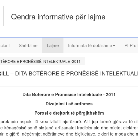
Qendra informative për lajme
acioni
Shërbime
Lajme
Informata të dobishme
PI Prof
BOTËRORE E PRONËSISË INTELEKTUALE -2011
RILL – DITA BOTËRORE E PRONËSISË INTELEKTUAL
Dita Botërore e Pronësisë Intelektuale - 2011
Dizajnimi i së ardhmes
Porosi e drejtorit të përgjithshëm
 prek çdo aspekt të kreativitetit njerëzorë. Ai i jep formë gjërave të ci
e kënaqësisë sonë siç janë artizanatet tradicionale dhe mjetet elektro
n e gjërë, nëpërmjet ndërtimeve dhe biçikletave, e deri te moda dhe m