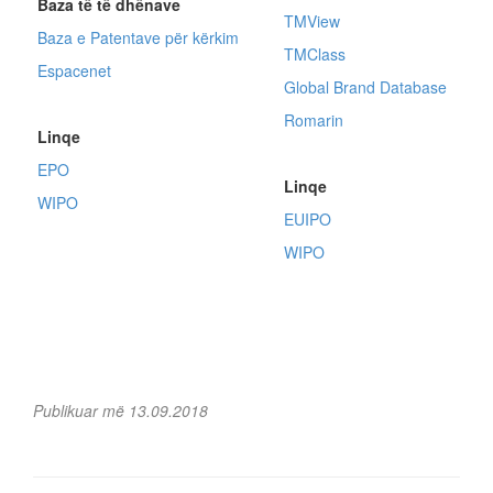
Baza të të dhënave
TMView
Baza e Patentave për kërkim
TMClass
Espacenet
Global Brand Database
Romarin
Linqe
EPO
Linqe
WIPO
EUIPO
WIPO
Publikuar më 13.09.2018