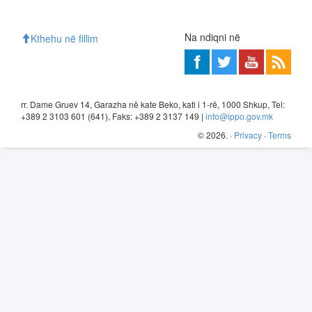
Na ndiqni në
Kthehu në fillim
rr. Dame Gruev 14, Garazha në kate Beko, kati i 1-rë, 1000 Shkup, Tel:
+389 2 3103 601 (641), Faks: +389 2 3137 149 |
info@ippo.gov.mk
©
2026
. ·
Privacy
·
Terms