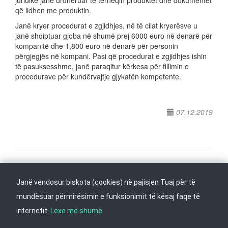
juridikë janë urdhëruar të tërheqin produktet dhe dokumentet
që lidhen me produktin.
Janë kryer procedurat e zgjidhjes, në të cilat kryerësve u
janë shqiptuar gjoba në shumë prej 6000 euro në denarë për
kompanitë dhe 1,800 euro në denarë për personin
përgjegjës në kompani. Pasi që procedurat e zgjidhjes ishin
të pasuksesshme, janë paraqitur kërkesa për fillimin e
procedurave për kundërvajtje gjykatën kompetente.
07.12.2019
Na ndiqni në
Janë vendosur biskota (cookies) në pajisjen Tuaj për të
Kthehu në fillim
mundësuar përmirësimin e funksionimit të kësaj faqe të
internetit.
Lexo më shumë