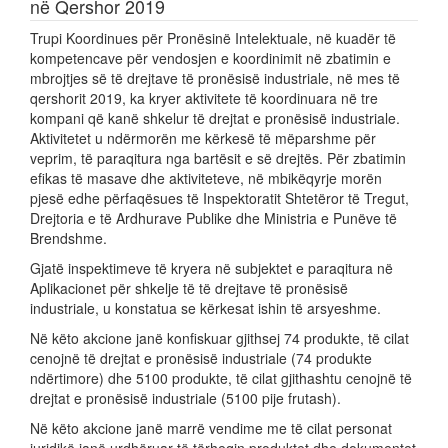
në Qershor 2019
Trupi Koordinues për Pronësinë Intelektuale, në kuadër të
kompetencave për vendosjen e koordinimit në zbatimin e
mbrojtjes së të drejtave të pronësisë industriale, në mes të
qershorit 2019, ka kryer aktivitete të koordinuara në tre
kompani që kanë shkelur të drejtat e pronësisë industriale.
Aktivitetet u ndërmorën me kërkesë të mëparshme për
veprim, të paraqitura nga bartësit e së drejtës. Për zbatimin
efikas të masave dhe aktiviteteve, në mbikëqyrje morën
pjesë edhe përfaqësues të Inspektoratit Shtetëror të Tregut,
Drejtoria e të Ardhurave Publike dhe Ministria e Punëve të
Brendshme.
Gjatë inspektimeve të kryera në subjektet e paraqitura në
Aplikacionet për shkelje të të drejtave të pronësisë
industriale, u konstatua se kërkesat ishin të arsyeshme.
Në këto akcione janë konfiskuar gjithsej 74 produkte, të cilat
cenojnë të drejtat e pronësisë industriale (74 produkte
ndërtimore) dhe 5100 produkte, të cilat gjithashtu cenojnë të
drejtat e pronësisë industriale (5100 pije frutash).
Në këto akcione janë marrë vendime me të cilat personat