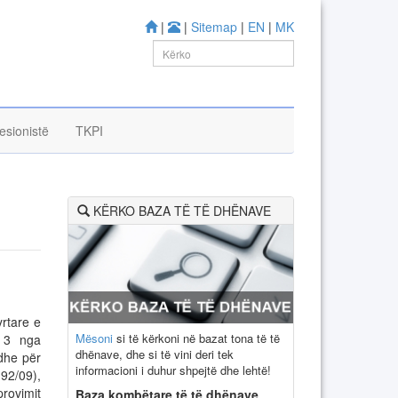
|
|
Sitemap
|
EN
|
MK
esionistë
TKPI
KËRKO BAZA TË TË DHËNAVE
rtare e
Mësoni
si të kërkoni në bazat tona të të
 3 nga
dhënave, dhe si të vini deri tek
 dhe për
informacioni i duhur shpejtë dhe lehtë!
 92/09),
rovimit
Baza kombëtare të të dhënave