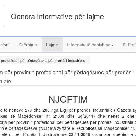
Qendra informative për lajme
acioni
Shërbime
Lajme
Informata të dobishme
PI Prof
 profesional për përfaqësues për pronësi industriale
im për provimin profesional për përfaqësues për pronësi
riale
NJOFTIM
ë të neneve 279 dhe 280 nga Ligji për pronësi industriale (“Gazeta zy
likës së Maqedonisë” nr. 21/09 dhe 24/2011) dhe nenet 2 dhe
orja për provimin profesional për përfaqësues për pronësi industriale
rin e përfaqësuesve (“Gazeta zyrtare e Republikës së Maqedonisë” nr.
htetëror për Pronësi Industriale më
22.11.2018
organizon dhënien e p