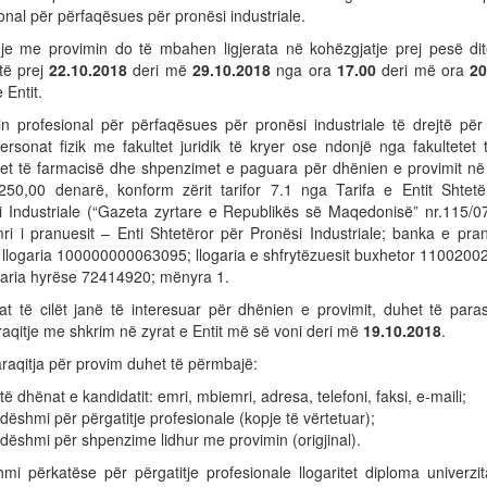
onal për përfaqësues për pronësi industriale.
hje me provimin do të mbahen ligjerata në kohëzgjatje prej pesë di
të prej
22.10.2018
deri më
29.10.2018
nga ora
17.00
deri më ora
20
 Entit.
in profesional për përfaqësues për pronësi industriale të drejtë për
rsonat fizik me fakultet juridik të kryer ose ndonjë nga fakultetet 
etet të farmacisë dhe shpenzimet e paguara për dhënien e provimit n
.250,00 denarë, konform zërit tarifor 7.1 nga Tarifa e Entit Shtetë
i Industriale (“Gazeta zyrtare e Republikës së Maqedonisë” nr.115/0
ri i pranuesit – Enti Shtetëror për Pronësi Industriale; banka e pra
llogaria 100000000063095; llogaria e shfrytëzuesit buxhetor 1100200
ogaria hyrëse 72414920; mënyra 1.
at të cilët janë të interesuar për dhënien e provimit, duhet të paras
raqitje me shkrim në zyrat e Entit më së voni deri më
19.10.2018
.
raqitja për provim duhet të përmbajë:
 të dhënat e kandidatit: emri, mbiemri, adresa, telefoni, faksi, e-maili;
 dëshmi për përgatitje profesionale (kopje të vërtetuar);
 dëshmi për shpenzime lidhur me provimin (origjinal).
hmi përkatëse për përgatitje profesionale llogaritet diploma univerzi