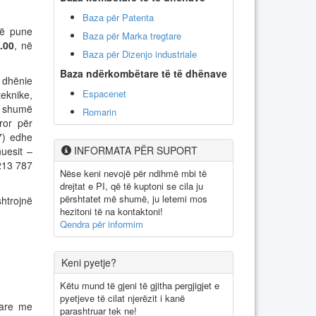
Baza për Patenta
të pune
Baza për Marka tregtare
.00
, në
Baza për Dizenjo industriale
Baza ndërkombëtare të të dhënave
 dhënie
Espacenet
teknike,
ë shumë
Romarin
ror për
7) edhe
INFORMATA PËR SUPORT
nuesit –
213 787
Nëse keni nevojë për ndihmë mbi të
drejtat e PI, që të kuptoni se cila ju
përshtatet më shumë, ju letemi mos
htrojnë
hezitoni të na kontaktoni!
Qendra për informim
Keni pyetje?
Këtu mund të gjeni të gjitha pergjigjet e
pyetjeve të cilat njerëzit i kanë
tare me
parashtruar tek ne!