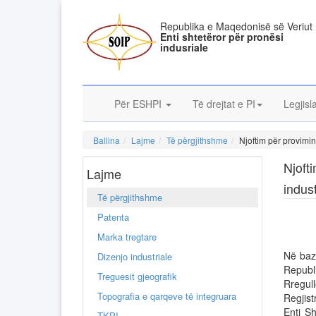
Republika e Maqedonisë së Veriut
Enti shtetëror për pronësi
indusriale
Për ESHPI
Të drejtat e PI
Legjisl
Ballina
Lajme
Të përgjithshme
Njoftim për provimin
Njoft
Lajme
indust
Të përgjithshme
Patenta
Marka tregtare
Në baz
Dizenjo industriale
Repub
Treguesit gjeografik
Rregull
Topografia e qarqeve të integruara
Regjist
Enti S
TKPI