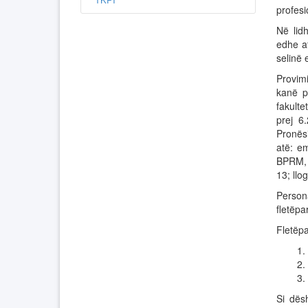
profesi
Në lid
edhe a
selinë e
Provim
kanë pe
fakult
prej 6
Pronës
atë: em
BPRM, 
13; ll
Person
fletëpa
Fletëpa
1.
2.
3.
Si dës