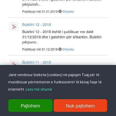
përpunoh..
Publikuar më 31.01.2019
Shkarko
Buletini 12 - 2018
Buletini 12 - 2018 është i publikuar me datë
31/12/2018 dhe i gatshëm për shkarkim. Buletini
përpuno..
Publikuar më 31.12.2018
Shkarko
Buletini 11 - 2018
Buletini 11 - 2018 është i publikuar me datë
30/11/2018 dhe i gatshëm për shkarkim. Buletini
Janë vendosur biskota (cookies) në pajisjen Tuaj për të
përpuno..
mundësuar përmirësimin e funksionimit të kësaj faqe të
Publikuar më 30.11.2018
Shkarko
internetit.
Lexo më shumë
Buletini 10 - 2018
Pajtohem
Nuk pajtohem
Buletini 10 - 2018 është i publikuar me datë
31/10/2018 dhe i gatshëm për shkarkim. Buletini