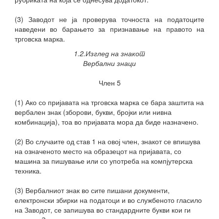
(3) Заводот не ја проверува точноста на податоците
наведени во барањето за признавање на правото на
трговска марка.
1.2.Изглед на знакот
Вербални знаци
Член 5
(1) Ако со пријавата на трговска марка се бара заштита на
вербален знак (зборови, букви, бројки или нивна
комбинација), тоа во пријавата мора да биде назначено.
(2) Во случаите од став 1 на овој член, знакот се впишува
на означеното место на образецот на пријавата, со
машина за пишување или со употреба на компјутерска
техника.
(3) Вербалниот знак во сите пишани документи,
електронски збирки на податоци и во службеното гласило
на Заводот, се запишува во стандардните букви кои ги