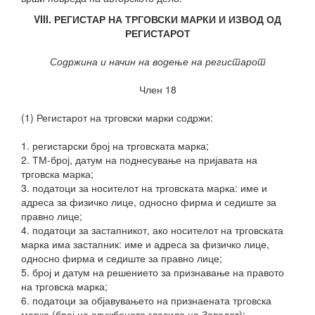
VIII. РЕГИСТАР НА ТРГОВСКИ МАРКИ И ИЗВОД ОД
РЕГИСТАРОТ
Содржина и начин на водење на регистарот
Член 18
(1) Регистарот на трговски марки содржи:
1. регистарски број на трговската марка;
2. ТМ-број, датум на поднесување на пријавата на
трговска марка;
3. податоци за носителот на трговската марка: име и
адреса за физичко лице, односно фирма и седиште за
правно лице;
4. податоци за застапникот, ако носителот на трговската
марка има застапник: име и адреса за физичко лице,
односно фирма и седиште за правно лице;
5. број и датум на решението за признавање на правото
на трговска марка;
6. податоци за објавувањето на признаената
трговска
марка (број на службеното гласило на Заводот);