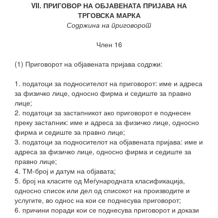
VII. ПРИГОВОР НА ОБЈАВЕНАТА ПРИЈАВА НА
ТРГОВСКА МАРКА
Содржина на приговорот
Член 16
(1) Приговорот на објавената пријава содржи:
1. податоци за подносителот на приговорот: име и адреса
за физичко лице, односно фирма и седиште за правно
лице;
2. податоци за застапникот ако приговорот е поднесен
преку застапник: име и адреса за физичко лице, односно
фирма и седиште за правно лице;
3. податоци за подносителот на објавената пријава: име и
адреса за физичко лице, односно фирма и седиште за
правно лице;
4. ТМ-број и датум на објавата;
5. број на класите од Меѓународната класификација,
односно список или дел од списокот на производите и
услугите, во однос на кои се поднесува приговорот;
6. причини поради кои се поднесува приговорот и докази