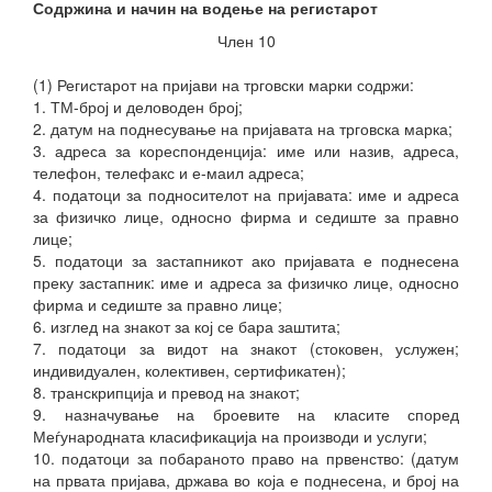
Содржина и начин на водење на регистарот
Член 10
(1) Регистарот на пријави на трговски марки содржи:
1. ТМ-број и деловоден број;
2. датум на поднесување на пријавата на трговска марка;
3. адреса за кореспонденција: име или назив, адреса,
телефон, телефакс и е-маил адреса;
4. податоци за подносителот на пријавата: име и адреса
за физичко лице, односно фирма и седиште за правно
лице;
5. податоци за застапникот ако пријавата е поднесена
преку застапник: име и адреса за физичко лице, односно
фирма и седиште за правно лице;
6. изглед на знакот за кој се бара заштита;
7. податоци за видот на знакот (стоковен, услужен;
индивидуален, колективен, сертификатен);
8. транскрипција и превод на знакот;
9. назначување на броевите на класите според
Меѓународната класификација на производи и услуги;
10. податоци за побараното право на првенство: (датум
на првата пријава, држава во која е поднесена, и број на