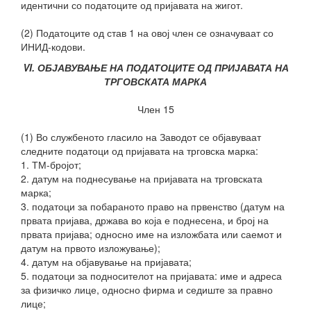
идентични со податоците од пријавата на жигот.
(2) Податоците од став 1 на овој член се означуваат со
ИНИД-кодови.
VI. ОБЈАВУВАЊЕ НА ПОДАТОЦИТЕ ОД ПРИЈАВАТА НА
ТРГОВСКАТА МАРКА
Член 15
(1) Во службеното гласило на Заводот се објавуваат
следните податоци од пријавата на трговска марка:
1. ТМ-бројот;
2. датум на поднесување на пријавата на трговската
марка;
3. податоци за побараното право на првенство (датум на
првата пријава, држава во која е поднесена, и број на
првата пријава; односно име на изложбата или саемот и
датум на првото изложување);
4. датум на објавување на пријавата;
5. податоци за подносителот на пријавата: име и адреса
за физичко лице, односно фирма и седиште за правно
лице;