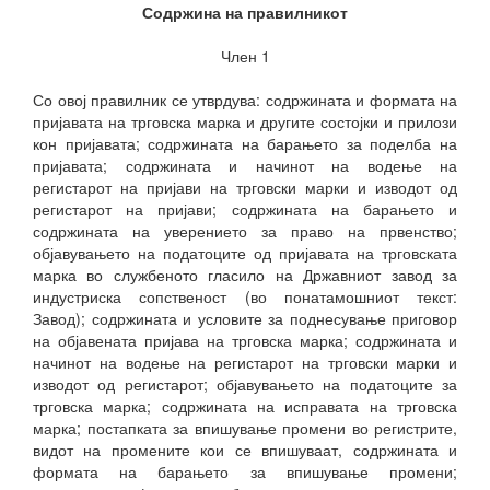
Содржина на правилникот
Член 1
Со овој правилник се утврдува: содржината и формата на
пријавата на трговска марка и другите состојки и прилози
кон пријавата; содржината на барањето за поделба на
пријавата; содржината и начинот на водење на
регистарот на пријави на трговски марки и изводот од
регистарот на пријави; содржината на барањето и
содржината на уверението за право на првенство;
објавувањето на податоците од пријавата на трговската
марка во службеното гласило на Државниот завод за
индустриска сопственост (во понатамошниот текст:
Завод); содржината и условите за поднесување приговор
на објавената пријава на трговска марка; содржината и
начинот на водење на регистарот на трговски марки и
изводот од регистарот; објавувањето на податоците за
трговска марка; содржината на исправата на трговска
марка; постапката за впишување промени во регистрите,
видот на промените кои се впишуваат, содржината и
формата на барањето за впишување промени;