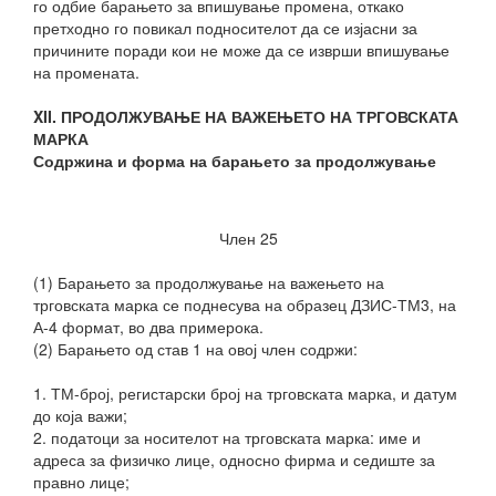
го одбие барањето за впишување промена, откако
претходно го повикал подносителот да се изјасни за
причините поради кои не може да се изврши впишување
на промената.
XII. ПРОДОЛЖУВАЊЕ НА ВАЖЕЊЕТО НА ТРГОВСКАТА
МАРКА
Содржина и форма на барањето за продолжување
Член 25
(1) Барањето за продолжување на важењето на
трговската марка се поднесува на образец ДЗИС-ТМ3, на
А-4 формат, во два примерока.
(2) Барањето од став 1 на овој член содржи:
1. ТМ-број, регистарски број на трговската марка, и датум
до која важи;
2. податоци за носителот на трговската марка: име и
адреса за физичко лице, односно фирма и седиште за
правно лице;