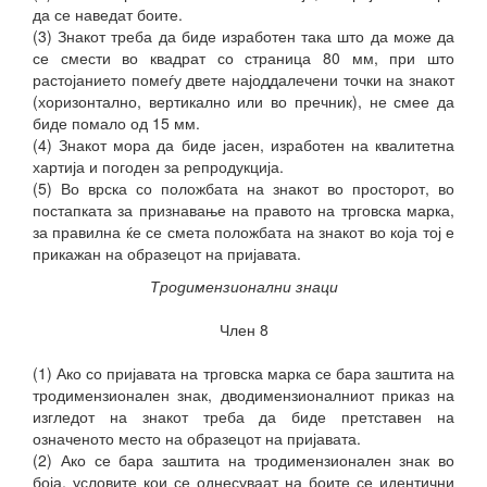
да се наведат боите.
(3) Знакот треба да биде изработен така што да може да
се смести во квадрат со страница 80 мм, при што
растојанието помеѓу двете најоддалечени точки на знакот
(хоризонтално, вертикално или во пречник), не смее да
биде помало од 15 мм.
(4) Знакот мора да биде јасен, изработен на квалитетна
хартија и погоден за репродукција.
(5) Во врска со положбата на знакот во просторот, во
постапката за признавање на правото на трговска марка,
за правилна ќе се смета положбата на знакот во која тој е
прикажан на образецот на пријавата.
Тродимензионални знаци
Член 8
(1) Ако со пријавата на трговска марка се бара заштита на
тродимензионален знак, дводимензионалниот приказ на
изгледот на знакот треба да биде претставен на
означеното место на образецот на пријавата.
(2) Ако се бара заштита на тродимензионален знак во
боја, условите кои се однесуваат на боите се идентични