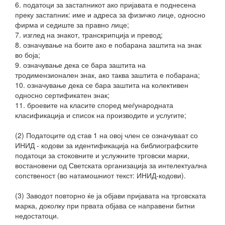
6. податоци за застапникот ако пријавата е поднесена
преку застапник: име и адреса за физичко лице, односно
фирма и седиште за правно лице;
7. изглед на знакот, транскрипција и превод;
8. означување на боите ако е побарана заштита на знак
во боја;
9. означување дека се бара заштита на
тродимензионален знак, ако таква заштита е побарана;
10. означување дека се бара заштита на колективен
односно сертификатен знак;
11. броевите на класите според меѓународната
класификација и список на производите и услугите;
(2) Податоците од став 1 на овој член се означуваат со
ИНИД - кодови за идентификација на библиографските
податоци за стоковните и услужните трговски марки,
востановени од Светската организација за интелектуална
сопственост (во натамошниот текст: ИНИД-кодови).
(3) Заводот повторно ќе ја објави пријавата на трговската
марка, доколку при првата објава се направени битни
недостатоци.