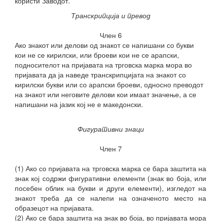
користи Заводот.
Транскрипција и превод
Член 6
Ако знакот или делови од знакот се напишани со букви
кои не се кирилски,
или броеви кои не се арапски,
подносителот на пријавата на трговска марка мора во
пријавата да ја наведе транскрипцијата на знакот со
кирилски букви или со арапски броеви, односно преводот
на знакот или неговите делови кои имаат значење, а се
напишани на јазик кој не е македонски.
Фигуративни знаци
Член 7
(1) Ако со пријавата на трговска марка се бара заштита на
знак кој содржи фигуративни елементи (знак во боја, или
посебен облик на букви и други елементи), изгледот на
знакот треба да се налепи на означеното место на
образецот на пријавата.
(2) Ако се бара заштита на знак во боја, во пријавата мора