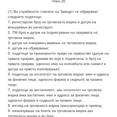
Член 20
(1) Во службеното гласило на Заводот се објавуваат
следните податоци:
1. регистарски број на трговската марка и датум на
впишување во регистарот;
2. ТМ-број и датум на поднесување на пријавата на
трговска марка;
3. датум на очекувано важење на трговската марка;
4. датум на објавување;
5. податоци за признаеното право на првенство (датум на
првата пријава, држава во која е поднесена, и број на
првата пријава; односно име на изложбата или саемот и
датум на првото изложување);
6. податоци за носителот на трговска марка: име и адреса
за физичко лице, односно фирма и седиште за правно
лице;
7. податоци за застапникот, ако носителот на трговска
марка има застапник: име и адреса за физичко лице,
односно фирма и седиште за правно лице;
8. изглед на трговската марка
транскрипција и превод;
9. назначување на боите на трговската марка ако
трговската марка е во боја;