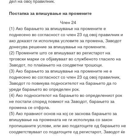
дел на овој правилник.
Постапка за впишување на промените
Член 24
(1) Ако барањето за впишување на промените е
поднесено во согласност со член 23 од овој правилник и
ако доказот ги исполнува условите за промена, Заводот
донесува решение за впишување на промените.
(2) Промените што се впишуваат во регистарот на
трговски марки се објавуваат во службеното гласило на
Заводот, по плаќањето на соодветни трошоци.
(3) Ако барањето за впишување на промените не е
поднесено во согласност со член 23 од овој правилник,
Заводот го повикува подносителот на барањето да го
уреди барањето во определен рок.
(4) Ако подносителот на барањето во определениот рок
не постапи според повикот на Заводот, барањето за
промена се отфрла.
(5) Ако правниот основ на кој се заснова барањето за
впишување на промената не ги исполнува со закон
пропишаните услови, или ако податоците од барањето не
соодветствуваат со податоците од регистарот, Заводот ќе