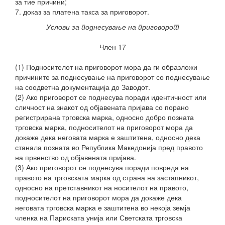
за тие причини;
7. доказ за платена такса за приговорот.
Услови за поднесување на приговорот
Член 17
(1) Подносителот на приговорот мора да ги образложи
причините за поднесување на приговорот со поднесување
на соодветна документација до Заводот.
(2) Ако приговорот се поднесува поради идентичност или
сличност на знакот од објавената пријава со порано
регистрирана трговска марка, односно добро позната
трговска марка, подносителот на приговорот мора да
докаже дека неговата марка е заштитена, односно дека
станала позната во Република Македонија пред правото
на првенство од објавената пријава.
(3) Ако приговорот се поднесува поради повреда на
правото на трговската марка од страна на застапникот,
односно на претставникот на носителот на правото,
подносителот на приговорот мора да докаже дека
неговата трговска марка е заштитена во некоја земја
членка на Париската унија или Светската трговска