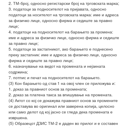
2. ТМ-број, односно регистарски број на трговската марка;
3. податоци за подносителот на пријавата, односно
податоци за носителот на трговската марка: име и адреса
за физичко лице, односно фирма и седиште за правно
лице;
4. податоци на подносителот на барањето за промена:
име и адреса за физичко лице, односно фирма и седиште
за правно лице;
5. податоци за застапникот, ако барањето е поднесено
преку застапник: име и адреса за физичко лице, односно
фирма и седиште за правно лице;
6. назначување на видот на промената и нејзината
содржина;
7. потпис и печат на подносителот на барањето.
(3) Кон
барањето од став 1 на овој член се приложува и:
1. доказ за правниот основ за промената;
2. доказ за платена такса за впишување на промената.
(4) Актот со кој се докажува правниот основ за промените
се доставува во оригинал или заверена копија, целосно
или само делот од кој јасно се гледа дека промената е
извршена.
(5) Образецот ДЗИС ТМ-2 е даден во прилог и е составен