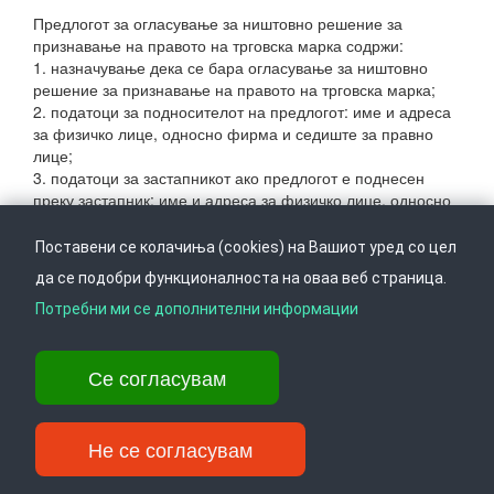
Предлогот за огласување за ништовно решение за
признавање на правото на трговска марка содржи:
1. назначување дека се бара огласување за ништовно
решение за признавање на правото на трговска марка;
2. податоци за подносителот на предлогот: име и адреса
за физичко лице, односно фирма и седиште за правно
лице;
3. податоци за застапникот ако предлогот е поднесен
преку застапник: име и адреса за физичко лице, односно
фирма и седиште за правно лице;
4. податоци за носителот на трговска марка за која се
Поставени се колачиња (cookies) на Вашиот уред со цел
бара огласување решението за ништовно: име и адреса
да се подобри функционалноста на оваа веб страница.
за физичко лице, односно фирма и седиште за правно
лице;
Потребни ми се дополнителни информации
5. регистарски број на трговската марка за која се бара
огласување решението за ништовно;
Се согласувам
6. причини поради кои се поднесува предлогот за
огласување решението за ништовно и докази за тие
причини;
7. правен интерес за огласување на ништовноста;
Не се согласувам
8. потпис и печат на подносителот на предлогот;
9. доказ за платена такса за предлогот.