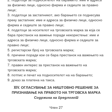
за физичко лице, односно фирма и седиште за правно
лице;
3. податоци за застапникот, ако барањето се поднесува
преку застапник: име и адреса за физичко лице, односно
фирма и седиште за правно лице;
4. податоци за носителот на трговската марка за која се
бара престанок на важење поради некористење: име и
адреса за физичко лице, односно фирма и седиште за
правно лице;
5. регистарски број на трговската марка;
6. причини поради кои се бара престанок на важењето на
трговската марка;
7. правен интерес за престанок на важењето на
трговската марка;
8. потпис и печат на подносителот на на барањето;
9. доказ за платена на такса.
XIV. ОГЛАСУВАЊЕ ЗА НИШТОВНО РЕШЕНИЕ ЗА
ПРИЗНАВАЊЕ НА ПРАВОТО НА ТРГОВСКА МАРКА
Содржина на предлогот
Член 27