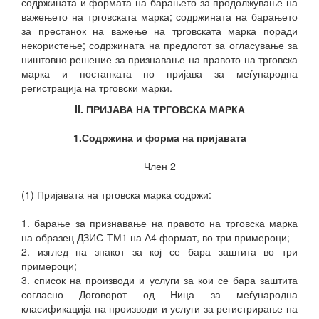
содржината и формата на барањето за продолжување на
важењето на трговската марка; содржината на барањето
за престанок на важење на трговската марка поради
некористење; содржината на предлогот за огласување за
ништовно решение за признавање на правото на трговска
марка и постапката по пријава за меѓународна
регистрација на трговски марки.
II. ПРИЈАВА НА ТРГОВСКА МАРКА
1.Содржина и форма на пријавата
Член 2
(1) Пријавата на трговска марка содржи:
1. барање за признавање на правото на трговска марка
на образец ДЗИС-ТМ1 на А4 формат,
во три примероци;
2. изглед на знакот за кој се бара заштита во три
примероци;
3. список на производи и услуги за кои се бара заштита
согласно Договорот од Ница за меѓународна
класификација на производи и услуги за регистрирање на