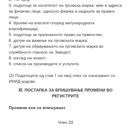
3. податоци за носителот на трговска марка: име и адреса
за физичко лице, односно фирма и седиште за правно
лице;
4. броеви на класите според меѓународната
класификација;
5. податоци за признаеното право на првенство;
6. датум на важење на трговската марка;
7. датум на објавувањето на трговската марка во
службеното гласило на Заводот;
8. изглед на знакот;
9. список на производите и услугите.
(2) Податоците од став 1 на овој член се означуваат со
ИНИД-кодови.
XI. ПОСТАПКА ЗА ВПИШУВАЊЕ ПРОМЕНИ ВО
РЕГИСТРИТЕ
Промени кои се впишуваат
Член 22