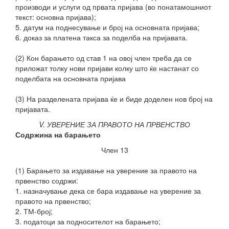
производи и услуги од првата пријава (во понатамошниот
текст: основна пријава);
5. датум на поднесување и број на основната пријава;
6. доказ за платена такса за поделба на пријавата.
(2) Кон барањето од став 1 на овој член треба да се
приложат толку нови пријави колку што ќе настанат со
поделбата на основната пријава
(3) На разделената
пријава ќе и биде доделен нов број на
пријавата.
V. УВЕРЕНИЕ ЗА ПРАВОТО НА ПРВЕНСТВО
Содржина на барањето
Член 13
(1) Барањето за издавање на уверение за правото на
првенство содржи:
1. назначување дека се бара издавање на уверение за
правото на првенство;
2. ТМ-број;
3. податоци за подносителот на барањето;