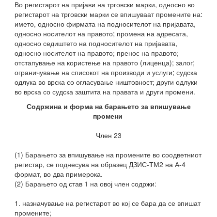
Во регистарот на пријави на трговски марки, односно во
регистарот на трговски марки се впишуваат промените на:
името, односно фирмата на подносителот на пријавата,
односно носителот на правото; промена на адресата,
односно седиштето на подносителот на пријавата,
односно носителот на правото; пренос на правото;
отстапување на користење на правото (лиценца); залог;
ограничување на списокот на производи и услуги; судска
одлука во врска со огласување ништовност; други одлуки
во врска со судска заштита на правата и други промени.
Содржина и форма на барањето за впишување
промени
Член 23
(1) Барањето за впишување на промените во соодветниот
регистар, се поднесува на образец ДЗИС-ТМ2 на А-4
формат, во два примерока.
(2) Барањето од став 1 на овој член содржи:
1. назначување на регистарот во кој се бара да се впишат
промените;