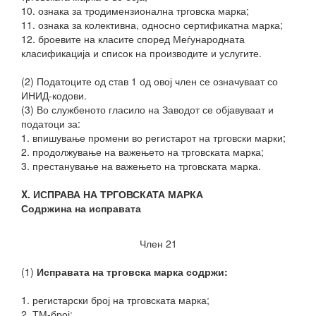
10. ознака за тродимензионална трговска марка;
11. ознака за колективна, односно сертификатна марка;
12. броевите на класите според Меѓународната
класификација и список на производите и услугите.
(2) Податоците од став 1 од овој член се означуваат со
ИНИД-кодови.
(3) Во службеното гласило на Заводот се објавуваат и
податоци за:
1. впишување промени во регистарот на трговски марки;
2. продолжување на важењето на трговската марка;
3. престанување на важењето на трговската марка.
X. ИСПРАВА НА ТРГОВСКАТА МАРКА
Содржина на исправата
Член 21
(1)
Исправата на трговска марка содржи:
1. регистарски број на трговската марка;
2. ТМ-број;