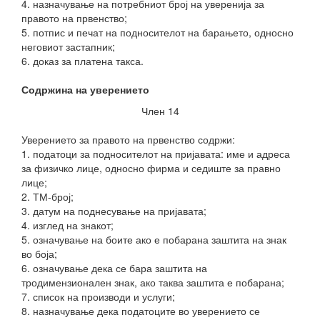
4. назначување на потребниот број на уверенија за
правото на првенство;
5. потпис и печат на подносителот на барањето, односно
неговиот застапник;
6. доказ за платена такса.
Содржина на уверението
Член 14
Уверението за правото на првенство содржи:
1. податоци за подносителот на пријавата: име и адреса
за физичко лице, односно фирма и седиште за правно
лице;
2. ТМ-број;
3. датум на поднесување на пријавата;
4. изглед на знакот;
5. означување на боите ако е побарана заштита на знак
во боја;
6. означување дека се бара заштита на
тродимензионален знак, ако таква заштита е побарана;
7. список на производи и услуги;
8. назначување дека податоците во уверението се