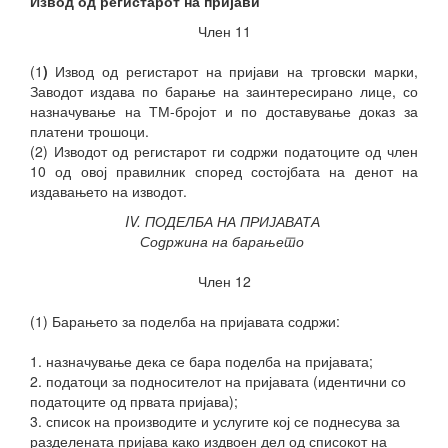
Извод од регистарот на пријави
Член 11
(1
)
Извод од регистарот на пријави на трговски марки,
Заводот издава по барање на заинтересирано лице, со
назначување на ТМ-бројот и по доставување доказ за
платени трошоци.
(2) Изводот од регистарот ги содржи податоците од член
10 од овој правилник според состојбата на денот на
издавањето на изводот.
IV. ПОДЕЛБА НА ПРИЈАВАТА
Содржина на барањето
Член 12
(1) Барањето за поделба на пријавата содржи:
1. назначување дека се бара поделба на пријавата;
2. податоци за подносителот на пријавата (идентични со
податоците од првата пријава);
3. список на производите и услугите кој се поднесува за
разделената
пријава како издвоен дел од списокот на