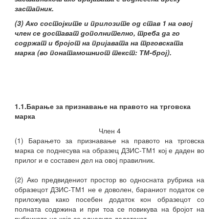
застапник.
(3) Ако состојките и прилозите од став 1 на овој
член се достават дополнително, треба да го
содржат и бројот на пријавата на трговската
марка (во понатамошниот текст: ТМ-број).
1.1.Барање за признавање на правото на трговска
марка
Член 4
(1) Барањето за признавање на правото на трговска
марка се поднесува на образец ДЗИС-ТМ1 кој е даден во
прилог и е составен дел на овој правилник.
(2) Ако предвидениот простор во односната рубрика на
образецот ДЗИС-ТМ1 не е доволен, бараниот податок се
приложува како посебен додаток кон образецот со
полната содржина и при тоа се повикува на бројот на
рубриката на која се однесува додатокот.