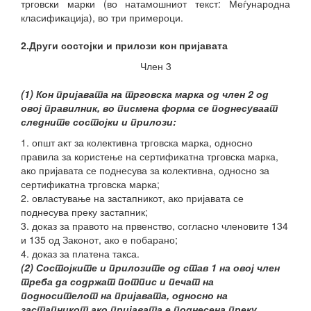
трговски марки (во натамошниот текст: Меѓународна
класификација), во три примероци.
2.Други состојки и прилози кон пријавата
Член 3
(1) Кон пријавата на трговска марка од член 2 од
овој правилник, во писмена форма се поднесуваат
следните состојки и прилози:
1. општ акт за колективна трговска марка, односно
правила за користење на сертификатна трговска марка,
ако пријавата се поднесува за колективна, односно за
сертификатна трговска марка;
2. овластување на застапникот, ако пријавата се
поднесува преку застапник;
3. доказ за правото на првенство, согласно членовите 134
и 135 од Законот, ако е побарано;
4. доказ за платена такса.
(2) Состојките и прилозите од став 1 на овој член
треба да содржат потпис и печат на
подносителот на пријавата, односно на
застапникот ако пријавата е поднесена преку