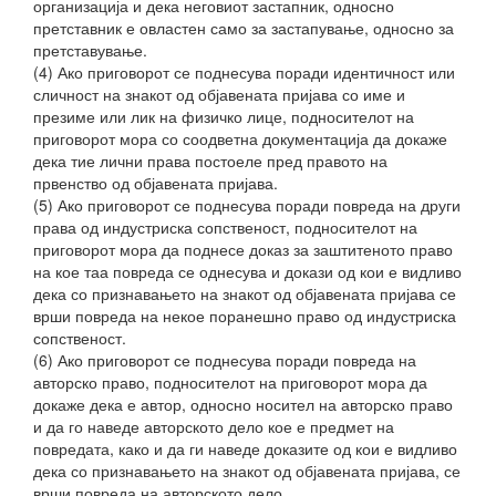
организација и дека неговиот застапник, односно
претставник е овластен само за застапување, односно за
претставување.
(4) Ако приговорот се поднесува поради идентичност или
сличност на знакот од објавената пријава со име и
презиме или лик на физичко лице, подносителот на
приговорот мора со соодветна документација да докаже
дека тие лични права постоеле пред правото на
првенство од објавената пријава.
(5) Ако приговорот се поднесува поради повреда на други
права од индустриска сопственост, подносителот на
приговорот мора да поднесе доказ за заштитеното право
на кое таа повреда се однесува и докази од кои е видливо
дека со признавањето на знакот од објавената пријава се
врши повреда на некое поранешно право од индустриска
сопственост.
(6) Ако приговорот се поднесува поради повреда на
авторско право, подносителот на приговорот мора да
докаже дека е автор, односно носител на авторско право
и да го наведе авторското дело кое е предмет на
повредата, како и да ги наведе доказите од кои е видливо
дека со признавањето на знакот од објавената пријава, се
врши повреда на авторското дело.