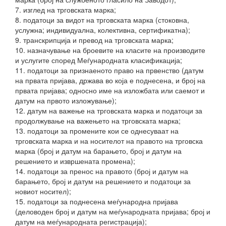
7. изглед на трговската марка;
8. податоци за видот на трговската марка (стоковна,
услужна; индивидуална, колективна, сертификатна);
9. транскрипција и превод на трговската марка;
10. назначување на броевите на класите на производите
и услугите според Меѓународната класификација;
11. податоци за признаеното право на првенство (датум
на првата пријава, држава во која е поднесена, и број на
првата пријава; односно име на изложбата или саемот и
датум на првото изложување);
12. датум на важење на трговската марка и податоци за
продолжување на важењето на трговската марка;
13. податоци за промените кои се однесуваат на
трговската марка и на носителот на правото на трговска
марка (број и датум на барањето, број и датум на
решението и извршената промена);
14. податоци за пренос на правото (број и датум на
барањето, број и датум на решението и податоци за
новиот носител);
15. податоци за поднесена меѓународна пријава
(деловоден број и датум на меѓународната пријава; број и
датум на меѓународната регистрација);