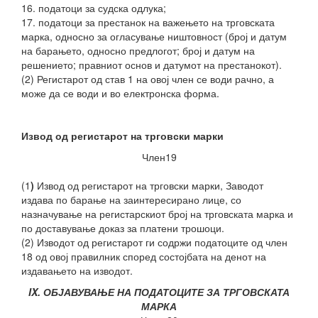
16. податоци за судска одлука;
17. податоци за престанок на важењето на трговската
марка, односно за огласување ништовност (број и датум
на барањето, односно предлогот; број и датум на
решението; правниот основ и датумот на престанокот).
(2) Регистарот од став 1 на овој член се води рачно, а
може да се води и во електронска форма.
Извод од регистарот на трговски марки
Член19
(1
)
Извод од регистарот на трговски марки, Заводот
издава по барање на заинтересирано лице, со
назначување на регистарскиот број на трговската марка и
по доставување доказ за платени трошоци.
(2) Изводот од регистарот ги содржи податоците од член
18 од овој правилник според состојбата на денот на
издавањето на изводот.
IX. ОБЈАВУВАЊЕ НА ПОДАТОЦИТЕ ЗА ТРГОВСКАТА
МАРКА