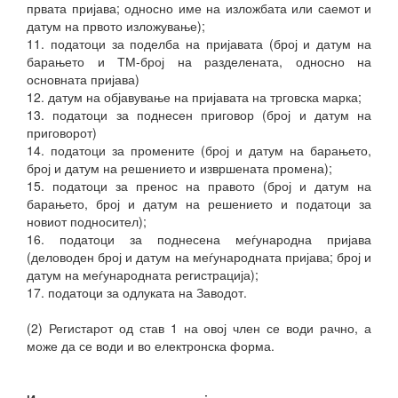
првата пријава; односно име на изложбата или саемот и
датум на првото изложување);
11. податоци за поделба на пријавата (број и датум на
барањето и ТМ-број на разделената, односно на
основната пријава)
12. датум на објавување на пријавата на трговска марка;
13. податоци за поднесен приговор (број и датум на
приговорот)
14. податоци за промените (број и датум на барањето,
број и датум на решението и извршената промена);
15. податоци за пренос на правото (број и датум на
барањето, број и датум на решението и податоци за
новиот подносител);
16. податоци за поднесена меѓународна пријава
(деловоден број и датум на меѓународната пријава; број и
датум на меѓународната регистрација);
17. податоци за одлуката на Заводот.
(2) Регистарот од став 1 на овој член се води рачно, а
може да се води и во електронска форма.