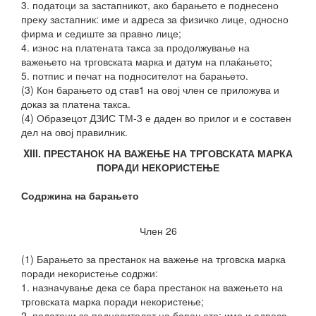
3. податоци за застапникот, ако барањето е поднесено
преку застапник: име и адреса за физичко лице, односно
фирма и седиште за правно лице;
4. износ на платената такса за продолжување на
важењето на трговската марка и датум на плаќањето;
5. потпис и печат на подносителот на барањето.
(3) Кон барањето од став1 на овој член се приложува и
доказ за платена такса.
(4) Образецот ДЗИС ТМ-3 е даден во прилог и е составен
дел на овој правилник.
XIII. ПРЕСТАНОК НА ВАЖЕЊЕ НА ТРГОВСКАТА МАРКА
ПОРАДИ НЕКОРИСТЕЊЕ
Содржина на барањето
Член 26
(1) Барањето за престанок на важење на трговска марка
поради некористење содржи:
1. назначување дека се бара престанок на важењето на
трговската марка поради некористење;
2. податоци за подносителот на барањето: име и адреса