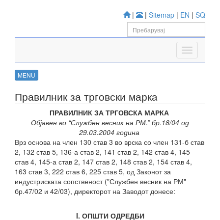
|
|
Sitemap
|
EN
|
SQ
MENU
Правилник за трговски маркa
ПРАВИЛНИК
ЗА ТРГОВСКА МАРКА
Објавен во “Службен весник на РМ.” бр.18/04 од
29.03.2004 година
Врз основа на член 130 став 3 во врска со член 131-б став
2, 132 став 5, 136-а став 2, 141 став 2, 142 став 4, 145
став 4, 145-а став 2, 147 став 2, 148 став 2, 154 став 4,
163 став 3, 222 став 6, 225 став 5, од Законот за
индустриската сопственост ("Службен весник на РМ"
бр.47/02 и 42/03), директорот на Заводот донесе:
I. ОПШТИ ОДРЕДБИ