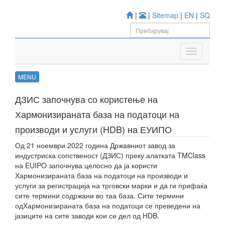
|
|
Sitemap
|
EN
|
SQ
MENU
ДЗИС започнува со користење на
Хармонизираната база на податоци на
производи и услуги (HDB) на ЕУИПО
Од 21 ноември 2022 година Државниот завод за
индустриска сопственост (ДЗИС) преку алатката TMClass
на EUIPO започнува целосно да ја користи
Хармонизираната база на податоци на производи и
услуги за регистрација на трговски марки и да ги прифаќа
сите термини содржани во таа база. Сите термини
одХармонизираната база на податоци се преведени на
јазиците на сите заводи кои се дел од HDB.