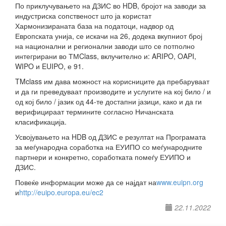
По приклучувањето на ДЗИС во HDB, бројот на заводи за
индустриска сопственост што ја користат
Хармонизираната база на податоци, надвор од
Европската унија, се искачи на 26, додека вкупниот број
на национални и регионални заводи што се потполно
интегрирани во ТМClass, вклучително и: ARIPO, OAPI,
WIPO и EUIPO, е 91.
TMclass им дава можност на корисниците да пребаруваат
и да ги преведуваат производите и услугите на кој било / и
од кој било / јазик од 44-те достапни јазици, како и да ги
верифицираат термините согласно Ничанската
класификација.
Усвојувањето на HDB од ДЗИС е резултат на Програмата
за меѓународна соработка на ЕУИПО со меѓународните
партнери и конкретно, соработката помеѓу ЕУИПО и
ДЗИС.
Повеќе информации може да се најдат на
www.euipn.org
и
http://euipo.europa.eu/ec2
22.11.2022