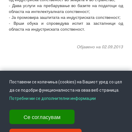
- Дава услуги на пребарување во базите на податоци од
областа на интелектуалната сопственост;
- Ја промовира заштитата на индустриската сопственост;
- Врши обука и спроведува испит за застапници од
областа на индустриската сопственост.
Објавено на 02.09.2013
Поставени се колачиња (cookies) на Вашиот уред со цел
да се подобри функционалноста на оваа веб страница.
Следете не на
Врати се горе
Потребни ми се дополнителни информации
Се согласувам
Ул. Даме Груев 14, Катна гаража Беко на 1-виот кат, 1000 Скопје,
Тел: +389 2 3103 601 (641), Факс: +389 2 3137 149 |