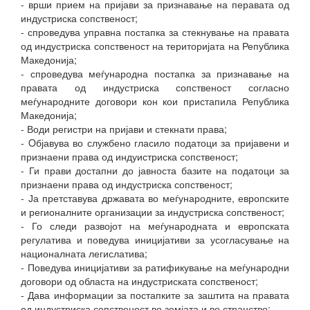
- врши прием на пријави за признавање на перавата од
индустриска сопственост;
- спроведува управна постапка за стекнување на правата
од индустриска сопственост на територијата на Република
Македонија;
- спроведува меѓународна постапка за признавање на
правата од индустриска сопственост согласно
меѓународните договори кон кои пристапила Република
Македонија;
- Води регистри на пријави и стекнати права;
- Oбјавува во службено гласило податоци за пријавени и
признаени права од индуистриска сопственост;
- Ги прави достапни до јавноста базите на податоци за
признаени права од индустриска сопственост;
- Ја претставува државата во меѓународните, европските
и регионалните организации за индустриска сопственост;
- Го следи развојот на меѓународната и европската
регулатива и поведува иницијативи за усогласување на
националната легислатива;
- Поведува иницијативи за ратификување на меѓународни
договори од областа на индустриската сопственост;
- Дава информации за постапките за заштита на правата
од индустриска сопственост во земјата и во странство;