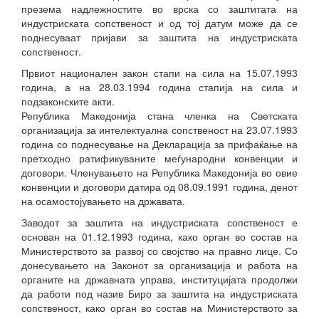
презема надлежностите во врска со заштитата на
индустриската сопственост и од тој датум може да се
поднесуваат пријави за заштита на индустриската
сопственост.
Првиот национален закон стапи на сила на 15.07.1993
година, а на 28.03.1994 година стапија на сила и
подзаконските акти.
Република Македонија стана членка на Светската
организација за интелектуална сопственост на 23.07.1993
година со поднесување на Декларација за прифаќање на
претходно ратификуваните меѓународни конвенции и
договори. Членувањето на Република Македонија во овие
конвенции и договори датира од 08.09.1991 година, денот
на осамостојувањето на државата.
Заводот за заштита на индустриската сопственост е
основан на 01.12.1993 година, како орган во состав на
Министерството за развој со својство на правно лице. Со
донесувањето на Законот за организација и работа на
органите на државната управа, институцијата продолжи
да работи под назив Биро за заштита на индустриската
сопственост, како орган во состав на Министерството за