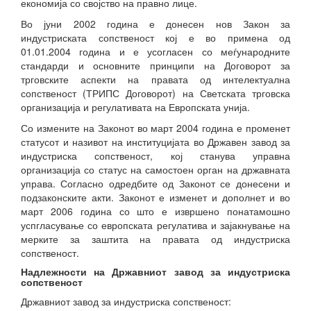
економија со својство на правно лице.
Во јуни 2002 година е донесен нов Закон за
индустриската сопственост кој е во примена од
01.01.2004 година и е усогласен со меѓународните
стандарди и основните принципи на Договорот за
трговските аспекти на правата од интелектуална
сопственост (ТРИПС Договорот) на Светската трговска
организација и регулативата на Европската унија.
Со измените на Законот во март 2004 година е променет
статусот и називот на институцијата во Државен завод за
индустриска сопственост, кој станува управна
организација со статус на самостоен орган на државната
управа. Согласно одредбите од Законот се донесени и
подзаконските акти. Законот е изменет и дополнет и во
март 2006 година со што е извршено понатамошно
успгласување со европската регулатива и зајакнување на
мерките за заштита на правата од индустриска
сопственост.
Надлежности на Државниот завод за индустриска
сопственост
Државниот завод за индустриска сопственост: