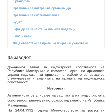
Органограм
Правилник за внатрешна организација
Правилник за систематизација
Буџет
Офицер за заштита на личните податоци
Опис и цели
Лице овластено за прием на пријави и укажувачи
За заводот
Државниот завод за индустриска сопственост на
Република Македонија е самостоен орган на државната
управа надлежен за вршење на работите во врска со
стекнувањето и заштитата на правата од индустриска
сопственост
Историјат
Автономното регулирање на заштитата на индустриската
сопственост започнува по осамостојувањето на Република
Македонија.
На 24.04.1992 година Министерството за развој ги