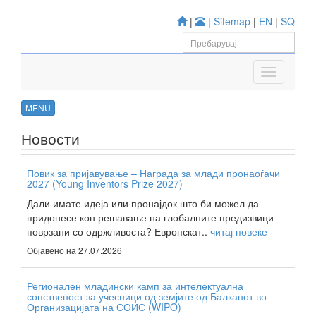
|
|
Sitemap
|
EN
|
SQ
MENU
Новости
Повик за пријавување – Награда за млади пронаоѓачи
2027 (Young Inventors Prize 2027)
Дали имате идеја или пронајдок што би можел да
придонесе кон решавање на глобалните предизвици
поврзани со одржливоста? Европскат..
читај повеќе
Објавено на 27.07.2026
Регионален младински камп за интелектуална
сопственост за учесници од земјите од Балканот во
Организацијата на СОИС (WIPO)