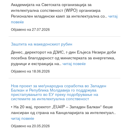
Академијата на Светската организација за
интелектуална сопственост (WIPO) организира
Регионален младински камп за интелектуална со..
читај
повеќе
Објавено на 27.07.2026
Заштита на македонскиот рубин
Денес, директорот на ДЗИС, г-дин Ељјеса Незири доби
посебна благодарност од министерката за енергетика,
рудници и екстракција на..
читај повеќе
Објавено на 18.06.2026
Нов проект за меѓународна соработка во Западен
Балкан и Република Молдавија го поддржува
пристапувањето во ЕУ преку подобрување на
системите за интелектуална сопственост
• На 20 мај, проектот „EU4IP – Западен Балкан“ беше
лансиран од страна на Канцеларијата за интелектуал..
читај повеќе
Објавено на 20.05.2026