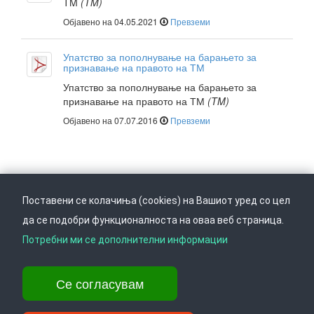
TM
(TM)
Објавено на 04.05.2021
Превземи
Упатство за пополнување на барањето за
признавање на правото на ТМ
Упатство за пополнување на барањето за
признавање на правото на ТМ
(TM)
Објавено на 07.07.2016
Превземи
Поставени се колачиња (cookies) на Вашиот уред со цел
да се подобри функционалноста на оваа веб страница.
Следете не на
Врати се горе
Потребни ми се дополнителни информации
Се согласувам
Ул. Даме Груев 14, Катна гаража Беко на 1-виот кат, 1000 Скопје,
Тел: +389 2 3103 601 (641), Факс: +389 2 3137 149 |