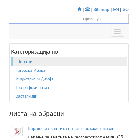
|
|
Sitemap
|
EN
|
SQ
Категоризација по
Патенти
Трговски Марки
Индустриски Дизајн
Географски назив
Застапници
Листа на обрасци
Барање за заштита на географскиот назив
Барање за заштита на географскиот назив
(GI)