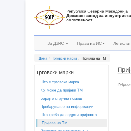
Република Северна Македонија
Државен завод за индустриск
сопственост
За ДЗИС
Права на ИС
Легислат
Дома
Трговски марки
Пријава на ТМ
Приј
Трговски марки
Што е трговска марка
Објаве
Кој може да пријави ТМ
Барајте стручна помош
Пребарување на информации
Што треба да содржи пријавата
Пријава на ТМ
Постапка на испитување и