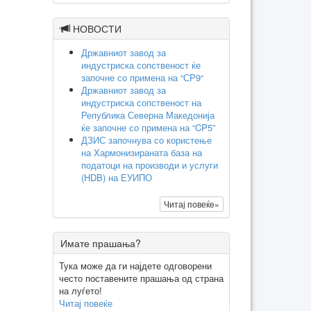
НОВОСТИ
Државниот завод за
индустриска сопственост ќе
започне со примена на “СР9“
Државниот завод за
индустриска сопственост на
Република Северна Македонија
ќе започне со примена на “CP5”
ДЗИС започнува со користење
на Хармонизираната база на
податоци на производи и услуги
(HDB) на ЕУИПО
Читај повеќе»
Имате прашања?
Тука може да ги најдете одговорени
често поставените прашања од страна
на луѓето!
Читај повеќе