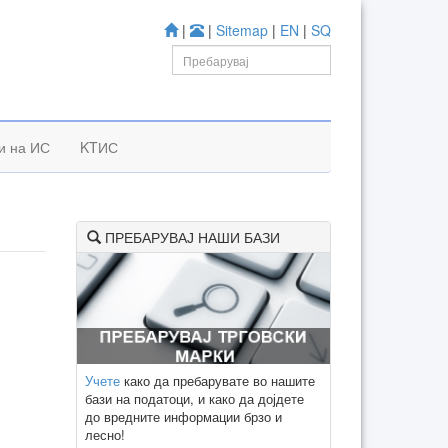
|
|
Sitemap
|
EN
|
SQ
и на ИС
KTИС
ПРЕБАРУВАЈ НАШИ БАЗИ
Учете
како да пребарувате во нашите
бази на податоци, и како да дојдете
до вредните информации брзо и
лесно!