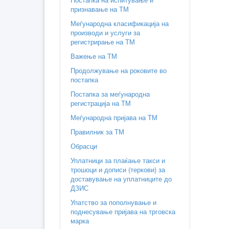
признавање на ТМ
Меѓународна класификација на
производи и услуги за
регистрирање на ТМ
Важење на ТМ
Продолжување на роковите во
постапка
Постапка за меѓународна
регистрација на ТМ
Меѓународна пријава на ТМ
Правилник за ТМ
Обрасци
Уплатници за плаќање такси и
трошоци и дописи (теркови) за
доставување на уплатниците до
ДЗИС
Упатство за пополнување и
поднесување пријава на трговска
марка