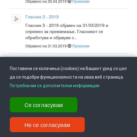
Објавено на 30.04.2019
Превземи
Гласник 3 - 2019
Гласник 3 - 2019 објавен на 31/03/2019 и
спремен за превземање. Гласникот се
обработува и објавува с..
Објавено на 31.03.2019
Превземи
Гласник 2 - 2019
Поставени се колачиња (cookies) на Вашиот уред со цел
Гласник 2 - 2019 објавен на 28/02/2019 и
спремен за превземање. Гласникот се
да се подобри функционалноста на оваа веб страница.
обработува и објавува с..
Потребни ми се дополнителни информации
Објавено на 28.02.2019
Превземи
Се согласувам
Гласник 1 - 2019
Гласник 1 - 2019 објавен на 31/01/2019 и
спремен за превземање. Гласникот се
Не се согласувам
обработува и објавува с..
Објавено на 31.01.2019
Превземи