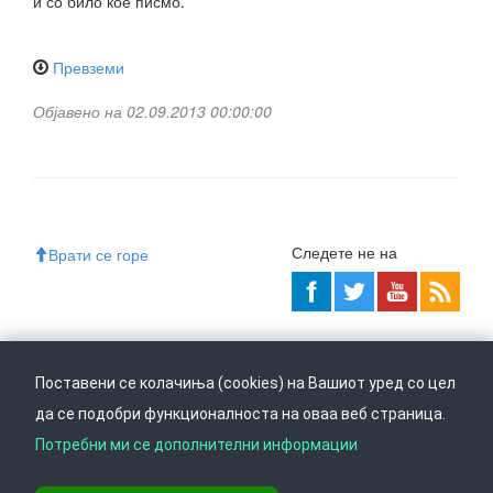
и со било кое писмо.
Превземи
Објавено на 02.09.2013 00:00:00
Следете не на
Врати се горе
Ул. Даме Груев 14, Катна гаража Беко на 1-виот кат, 1000 Скопје,
Тел: +389 2 3103 601 (641), Факс: +389 2 3137 149 |
Поставени се колачиња (cookies) на Вашиот уред со цел
info@ippo.gov.mk
да се подобри функционалноста на оваа веб страница.
©
2026
. ·
Privacy
·
Terms
Потребни ми се дополнителни информации