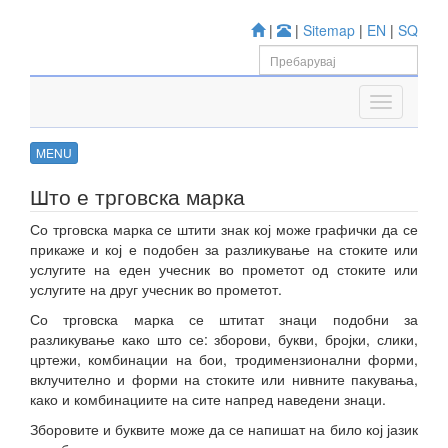
|
|
Sitemap
|
EN
|
SQ
MENU
Што е трговска марка
Со трговска марка се штити знак кој може графички да се
прикаже и кој е подобен за разликување на стоките или
услугите на еден учесник во прометот од стоките или
услугите на друг учесник во прометот.
Со трговска марка се штитат знаци подобни за
разликување како што се: зборови, букви, бројки, слики,
цртежи, комбинации на бои, тродимензионални форми,
вклучително и форми на стоките или нивните пакувања,
како и комбинациите на сите напред наведени знаци.
Зборовите и буквите може да се напишат на било кој јазик