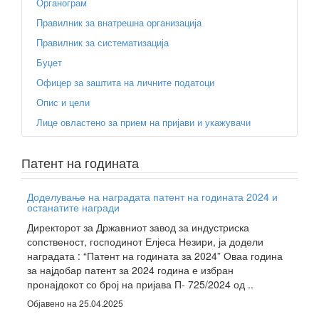
Органограм
Правилник за внатрешна организација
Правилник за систематизација
Буџет
Офицер за заштита на личните податоци
Опис и цели
Лице овластено за прием на пријави и укажувачи
Патент на годината
Доделување на наградата патент на годината 2024 и
останатите награди
Директорот за Државниот завод за индустриска
сопственост, господинот Елјеса Незири, ја додели
наградата : “Патент на годината за 2024” Оваа година
за најдобар патент за 2024 година е избран
пронајдокот со број на пријава П- 725/2024 од ..
Објавено на 25.04.2025