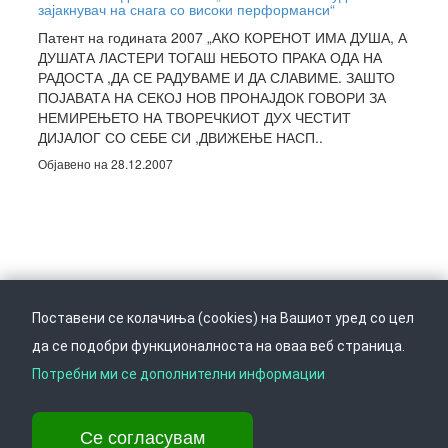
зајакнувач на снага со високи перформанси“
Патент на годината 2007 „АКО КОРЕНОТ ИМА ДУША, А
ДУШАТА ЛАСТЕРИ ТОГАШ НЕБОТО ПРАКА ОДА НА
РАДОСТА ,ДА СЕ РАДУВАМЕ И ДА СЛАВИМЕ. ЗАШТО
ПОЈАВАТА НА СЕКОЈ НОВ ПРОНАЈДОК ГОВОРИ ЗА
НЕМИРЕЊЕТО НА ТВОРЕЧКИОТ ДУХ ЧЕСТИТ
ДИЈАЛОГ СО СЕБЕ СИ ,ДВИЖЕЊЕ НАСП..
Објавено на 28.12.2007
Поставени се колачиња (cookies) на Вашиот уред со цел
да се подобри функционалноста на оваа веб страница.
Следете не на
Врати се горе
Потребни ми се дополнителни информации
Се согласувам