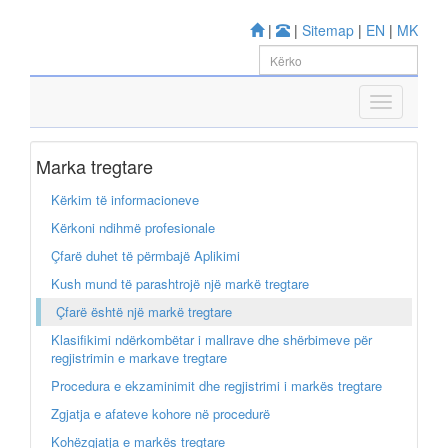
|
|
Sitemap
|
EN
|
MK
Marka tregtare
Kërkim të informacioneve
Kërkoni ndihmë profesionale
Çfarë duhet të përmbajë Aplikimi
Kush mund të parashtrojë një markë tregtare
Çfarë është një markë tregtare
Klasifikimi ndërkombëtar i mallrave dhe shërbimeve për
regjistrimin e markave tregtare
Procedura e ekzaminimit dhe regjistrimi i markës tregtare
Zgjatja e afateve kohore në procedurë
Kohëzgjatja e markës tregtare