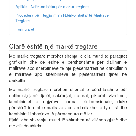
Aplikimi Ndërkombëtar për marka tregtare
Procedura për Regjistrimin Ndërkombëtar të Markave
Tregtare
Formularet
Çfarë është një markë tregtare
Me markë tregtare mbrohet shenja, e cila mund të paraqitet
grafikisht dhe që është e përshtatshme për dallimin e
mallrave apo shërbimeve të një pjesëmarrësi në qarkullimin
e mallrave apo shërbimeve të pjesëmarrësit tjetër në
qarkullim.
Me markë tregtare mbrohen shenjat e përshtatshme për
dallim siç janë: fjalët, shkronjat, numrat, pikturat, vizatimet,
kombinimet e ngjyrave, format tridimensionale, duke
përfshirë format e mallrave apo amballazhet e tyre, si dhe
kombinimi i shenjave të përmendura më lart.
Fjalët dhe shkronjat mund të shkruhen në cilëndo gjuhë dhe
me cilindo shkrim.