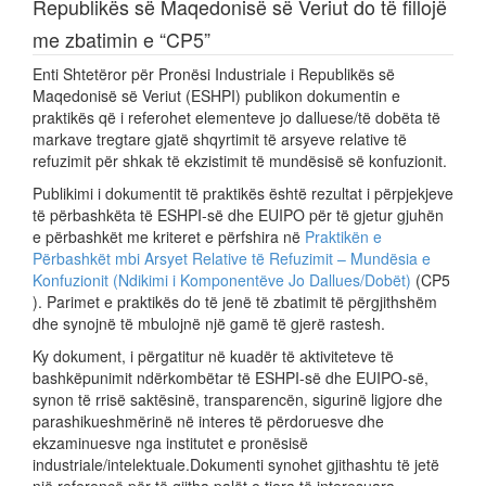
Republikës së Maqedonisë së Veriut do të fillojë
me zbatimin e “CP5”
Enti Shtetëror për Pronësi Industriale i Republikës së
Maqedonisë së Veriut (ESHPI) publikon dokumentin e
praktikës që i referohet elementeve jo dalluese/të dobëta të
markave tregtare gjatë shqyrtimit të arsyeve relative të
refuzimit për shkak të ekzistimit të mundësisë së konfuzionit.
Publikimi i dokumentit të praktikës është rezultat i përpjekjeve
të përbashkëta të ESHPI-së dhe EUIPO për të gjetur gjuhën
e përbashkët me kriteret e përfshira në
Praktikën e
Përbashkët mbi Arsyet Relative të Refuzimit – Mundësia e
Konfuzionit (Ndikimi i Komponentëve Jo Dallues/Dobët)
(CP5
). Parimet e praktikës do të jenë të zbatimit të përgjithshëm
dhe synojnë të mbulojnë një gamë të gjerë rastesh.
Ky dokument, i përgatitur në kuadër të aktiviteteve të
bashkëpunimit ndërkombëtar të ESHPI-së dhe EUIPO-së,
synon të rrisë saktësinë, transparencën, sigurinë ligjore dhe
parashikueshmërinë në interes të përdoruesve dhe
ekzaminuesve nga institutet e pronësisë
industriale/intelektuale.Dokumenti synohet gjithashtu të jetë