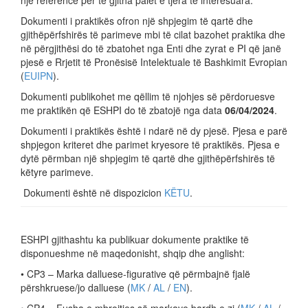
një referencë për të gjitha palët e tjera të interesuara.
Dokumenti i praktikës ofron një shpjegim të qartë dhe
gjithëpërfshirës të parimeve mbi të cilat bazohet praktika dhe
në përgjithësi do të zbatohet nga Enti dhe zyrat e PI që janë
pjesë e Rrjetit të Pronësisë Intelektuale të Bashkimit Evropian
(
EUIPN
).
Dokumenti publikohet me qëllim të njohjes së përdoruesve
me praktikën që ESHPI do të zbatojë nga data
06/04/2024
.
Dokumenti i praktikës është i ndarë në dy pjesë. Pjesa e parë
shpjegon kriteret dhe parimet kryesore të praktikës. Pjesa e
dytë përmban një shpjegim të qartë dhe gjithëpërfshirës të
këtyre parimeve.
Dokumenti është në dispozicion
KËTU
.
ESHPI gjithashtu ka publikuar dokumente praktike të
disponueshme në maqedonisht, shqip dhe anglisht:
• CP3 – Marka dalluese-figurative që përmbajnë fjalë
përshkruese/jo dalluese (
MK
/
AL
/
EN
).