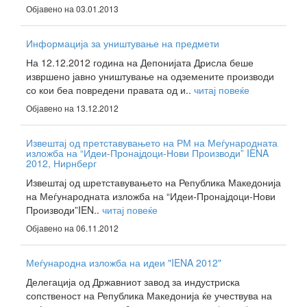
Објавено на 03.01.2013
Информација за уништување на предмети
На 12.12.2012 година на Депонијата Дрисла беше
извршено јавно уништување на одземените производи
со кои беа повредени правата од и..
читај повеќе
Објавено на 13.12.2012
Извештај од претставувањето на РМ на Меѓународната
изложба на “Идеи-Пронајдоци-Нови Производи” IENA
2012, Нирнберг
Извештај од шретставувањето на Република Македонија
на Меѓународната изложба на “Идеи-Пронајдоци-Нови
Производи”IEN..
читај повеќе
Објавено на 06.11.2012
Меѓународна изложба на идеи "IENA 2012"
Делегација од Државниот завод за индустриска
сопственост на Република Македонија ќе учествува на