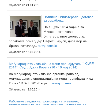
Објавено на 21.01.2015
Потпишан билатерален договор
за соработка
На 10 јули 2014 година во
Минхен, потпишан
Билатералниот договор за
соработка помеѓу д-р Сафет Емрули, директор на
Државниот завод..
читај повеќе
Објавено на 16.07.2014
Меѓународната изложба на жени пронајдувачи ” KIWIE
2014”, Сеул, Јужна Кореја (16 - 19 мај 2014)
Во Меѓународната изложба организирана од
меѓународната организација на жени пронајдувачи од
Кореа ” KIWIE 2014” која с..
читај повеќе
Објавено на 12.06.2014
Работиме заедно на промоција на знаењето,
трансферот и комерцијализацијата на правата од