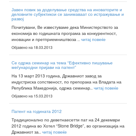
Јавен повик за доделување средства на иноваторите и
деловните субјектикои се занимаваат со истражување и
развој
Почитувани, Ве известуваме дека Министерството за
економија во годишната програма за конкурентност,
иновации и претприемништвоза ..
читај повеќе
Објавено на 18.03.2013
Се одржа семинар на тема “Ефективно пишување
меѓународни пријави на патент”
На 13 март 2013 година, Државниот завод за
индустриска сопственост, по препорака на Владата на
Република Македонија, одржа семинар..
читај повеќе
Објавено на 15.03.2013
Патент на годината 2012
Традиционално по деветнаесетти пат на 24 декември
2012 година во Хотел “Stone Bridge”, во организација на
Државниот за..
читај повеќе