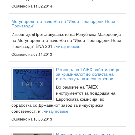
Објавено на 11.02.2014
Меѓународната изложба на “Идеи-Пронајдоци-Нови
Производи”
ИзвештајодПретставувањето на Република Македонија
на Меѓународната изложба на “Идеи-Пронајдоци-Нови
Производи”IENA 201..
читај повеќе
Објавено на 03.11.2013
Регионална TAIEX работилница
за криминалот во областа на
интелектуалната сопственост
Во рамките на TAIEX
инструментот за поддршка на
Европската комисија, во
соработка со Државниот завод за индустриска
сопственост, н..
читај повеќе
Објавено на 10.06.2013
Македонските пронајдоци на