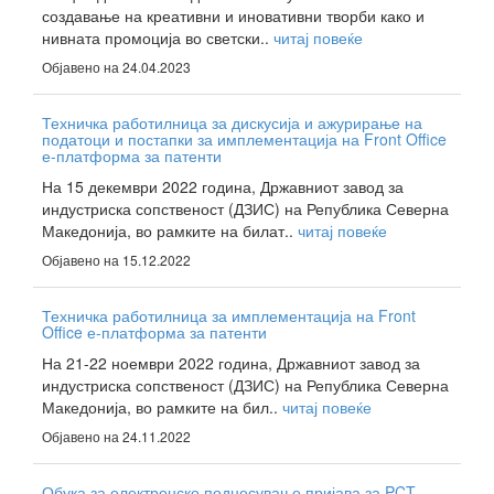
создавање на креативни и иновативни творби како и
нивната промоција во светски..
читај повеќе
Објавено на 24.04.2023
Техничка работилница за дискусија и ажурирање на
податоци и постапки за имплементација на Front Office
е-платформа за патенти
На 15 декември 2022 година, Државниот завод за
индустриска сопственост (ДЗИС) на Република Северна
Македонија, во рамките на билат..
читај повеќе
Објавено на 15.12.2022
Техничка работилница за имплементација на Front
Office е-платформа за патенти
На 21-22 ноември 2022 година, Државниот завод за
индустриска сопственост (ДЗИС) на Република Северна
Македонија, во рамките на бил..
читај повеќе
Објавено на 24.11.2022
Обука за електронско поднесување пријава за PCT