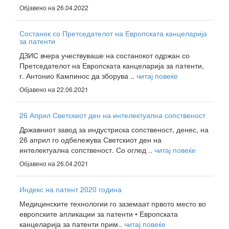
Објавено на 26.04.2022
Состанок со Претседателот на Европската канцеларија
за патенти
ДЗИС вчера учествуваше на состанокот одржан со
Претседателот на Европската канцеларија за патенти,
г. Антонио Кампинос да зборува ..
читај повеќе
Објавено на 22.06.2021
26 Април Светскиот ден на интелектуална сопственост
Државниот завод за индустриска сопственост, денес, на
26 април го одбележува Светскиот ден на
интелектуална сопственост. Со оглед ..
читај повеќе
Објавено на 26.04.2021
Индекс на патент 2020 година
Медицинските технологии го заземаат првото место во
европските апликации за патенти • Европската
канцеларија за патенти прим..
читај повеќе