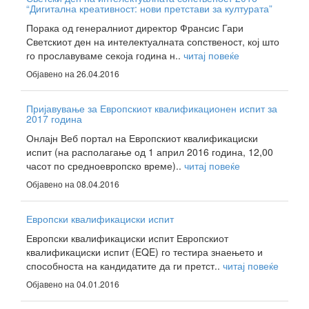
“Дигитална креативност: нови претстави за културата”
Порака од генералниот директор Франсис Гари
Светскиот ден на интелектуалната сопственост, кој што
го прославуваме секоја година н..
читај повеќе
Објавено на 26.04.2016
Пријавување за Европскиот квалификационен испит за
2017 година
Онлајн Веб портал на Европскиот квалификациски
испит (на располагање од 1 април 2016 година, 12,00
часот по средноевропско време)..
читај повеќе
Објавено на 08.04.2016
Европски квалификациски испит
Европски квалификациски испит Европскиот
квалификациски испит (EQE) го тестира знаењето и
способноста на кандидатите да ги претст..
читај повеќе
Објавено на 04.01.2016