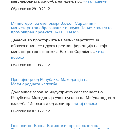
меѓународната изложба на идеи, пр..
читај повеќе
Објавено на 29.10.2012
Министерот за економија Ваљон Сараќини и
министерот за образование и наука Панче Кралев го
промовираа проектот ПАТЕНТИ.МК
Денеска во просториите на министерството за
образование, се одржа прес конференција на која
министерот за економија Ваљон Сараќини..
читај
повеќе
Објавено на 11.08.2012
Пронајдоци од Република Македонија на
Меѓународната изложба
Државниот завод за индустриска сопственост на
Република Македонија учествуваше на Меѓународната
изложба “Иновации од жени пр..
читај повеќе
Објавено на 07.05.2012
Господинот Беноа Батистели, претседател на