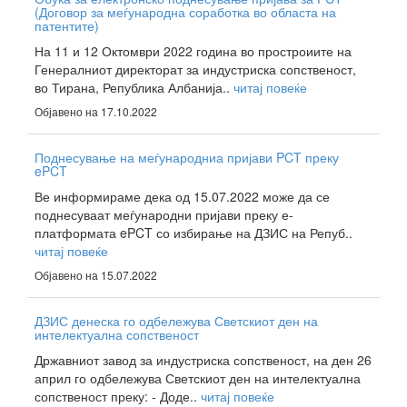
(Договор за меѓународна соработка во областа на
патентите)
На 11 и 12 Октомври 2022 година во простроиите на
Генералниот директорат за индустриска сопственост,
во Тирана, Република Албанија..
читај повеќе
Објавено на 17.10.2022
Поднесување на меѓународниа пријави PCT преку
ePCT
Ве информираме дека од 15.07.2022 може да се
поднесуваат меѓународни пријави преку е-
платформата ePCT со избирање на ДЗИС на Репуб..
читај повеќе
Објавено на 15.07.2022
ДЗИС денеска го одбележува Светскиот ден на
интелектуална сопственост
Државниот завод за индустриска сопственост, на ден 26
април го одбележува Светскиот ден на интелектуална
сопственост преку: - Доде..
читај повеќе