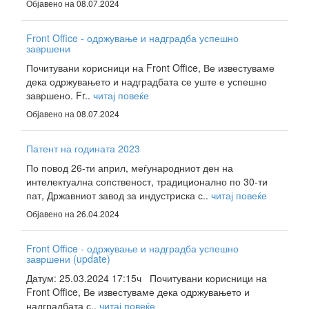
Објавено на 08.07.2024
Front Office - одржување и надградба успешно
завршени
Почитувани корисници на Front Office, Ве известуваме
дека одржувањето и надградбата се уште е успешно
завршено. Fr..
читај повеќе
Објавено на 08.07.2024
Патент на годината 2023
По повод 26-ти април, меѓународниот ден на
интелектуална сопственост, традиционално по 30-ти
пат, Државниот завод за индустриска с..
читај повеќе
Објавено на 26.04.2024
Front Office - одржување и надградба успешно
завршени (update)
Датум: 25.03.2024 17:15ч Почитувани корисници на
Front Office, Ве известуваме дека одржувањето и
надградбата с..
читај повеќе