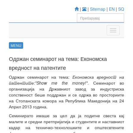
|
|
Sitemap
|
EN
|
SQ
MENU
Одржан семинарот на тема: Економска
вредност на патентите
Одржан семинарот на тема:
Економска вредност на
патентите:"Show me the money!"
. Семинарот во
организација на Државниот завод за индустриска
сопственост беше поддржан и се одржа во просториите
на Стопанската комора на Република Македонија на 24
Април 2013 година.
Семинирато имаше за цел да ја подигне свеста кај
малите и средни претпријатија и студентите и наставниот
кадар на техничко-технолошките и општесвтените