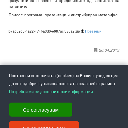
факултети за значење и придобивките од заштитата на
патентите.
Прилог: програма, презентаци и дистрибуиран материјал.
b7ad62d5-4a22-474f-a3d0-e987acf680a2.zip
Превземи
26.04.2013
Поставени се колачиња (cookies) на Вашиот уред со цел
да се подобри функционалноста на оваа веб страница.
Следете не на
Врати се горе
Потребни ми се дополнителни информации
Се согласувам
Ул. Даме Груев 14, Катна гаража Беко на 1-виот кат, 1000 Скопје,
Тел: +389 2 3103 601 (641), Факс: +389 2 3137 149 |
info@ippo.gov.mk