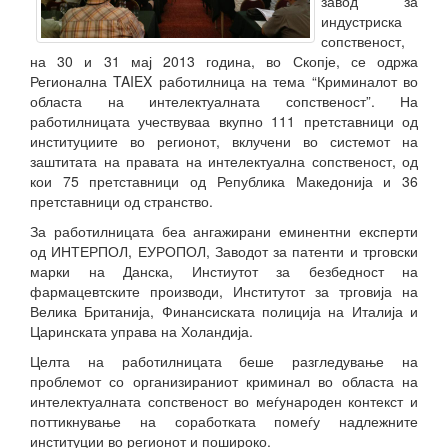
завод за
индустриска
сопственост,
на 30 и 31 мај 2013 година, во Скопје, се одржа
Регионална TAIEX работилница на тема “Криминалот во
областа на интелектуалната сопственост”. На
работилницата учествуваа вкупно 111 претставници од
институциите во регионот, вклучени во системот на
заштитата на правата на интелектуална сопственост, од
кои 75 претставници од Република Македонија и 36
претставници од странство.
За работилницата беа ангажирани еминентни експерти
од ИНТЕРПОЛ, ЕУРОПОЛ, Заводот за патенти и трговски
марки на Данска, Инстиутот за безбедност на
фармацевтските производи, Институтот за трговија на
Велика Британија, Финансиската полиција на Италија и
Царинската управа на Холандија.
Целта на работилницата беше разгледување на
проблемот со организираниот криминал во областа на
интелектуалната сопственост во меѓународен контекст и
поттикнување на соработката помеѓу надлежните
институции во регионот и пошироко.