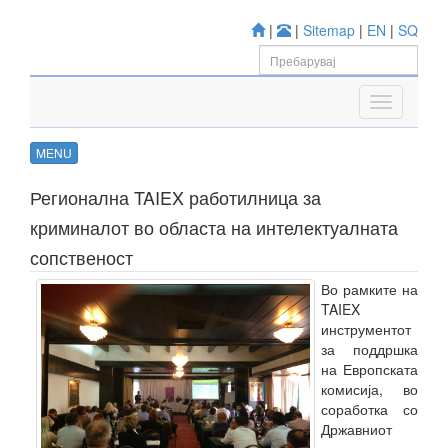
|
|
Sitemap
|
EN
|
SQ
MENU
Регионална TAIEX работилница за
криминалот во областа на интелектуалната
сопственост
Во рамките на
TAIEX
инструментот
за поддршка
на Европската
комисија, во
соработка со
Државниот