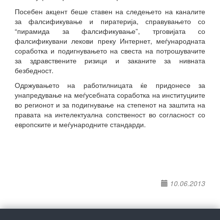
Посебен акцент беше ставен на следењето на каналите
за фалсификување и пиратерија, справувањето со
“пирамида за фалсификување”, трговијата со
фалсификувани лекови преку Интернет, меѓународната
соработка и подигнувањето на свеста на потрошувачите
за здравствените ризици и заканите за нивната
безбедност.
Одржувањето на работилницата ќе придонесе за
унапредување на меѓусебната соработка на институциите
во регионот и за подигнување на степенот на заштита на
правата на интелектуална сопственост во согласност со
европските и меѓународните стандарди.
10.06.2013