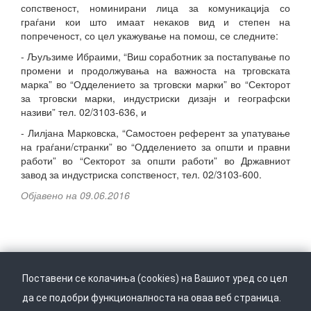
сопственост, номинирани лица за комуникација со
граѓани кои што имаат некаков вид и степен на
попреченост, со цел укажување на помош, се следните:
- Љуљзиме Ибраими, “Виш соработник за постапување по
промени и продолжувања на важноста на трговската
марка” во “Одделението за трговски марки” во “Секторот
за трговски марки, индустриски дизајн и географски
називи” тел. 02/3103-636, и
- Лилјана Марковска, “Самостоен референт за упатување
на граѓани/странки” во “Одделението за општи и правни
работи” во “Секторот за општи работи” во Државниот
завод за индустриска сопственост, тел. 02/3103-600.
Објавено на 09.06.2016
Поставени се колачиња (cookies) на Вашиот уред со цел
да се подобри функционалноста на оваа веб страница.