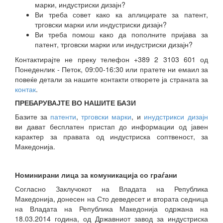
марки, индустриски дизајн?
Ви треба совет како ка аплицирате за патент,
трговски марки или индустриски дизајн?
Ви треба помош како да пополните пријава за
патент, трговски марки или индустриски дизајн?
Контактирајте не преку телефон +389 2 3103 601 од
Понеденлик - Петок, 09:00-16:30 или пратете ни емаил за
повеќе детали за нашите контакти отворете ја страната за
контак
.
ПРЕБАРУВАЈТЕ ВО НАШИТЕ БАЗИ
Базите за
патенти
,
трговски марки
, и
инудстрикси дизајн
ви дават бесплатен пристап до информации од јавен
карактер за правата од индустриска соптвеност, за
Македонија.
Номинирани лица за комуникација со граѓани
Согласно Заклучокот на Владата на Република
Македонија, донесен на Сто деведесет и втората седница
на Владата на Република Македонија одржана на
18.03.2014 година, од Државниот завод за индустриска