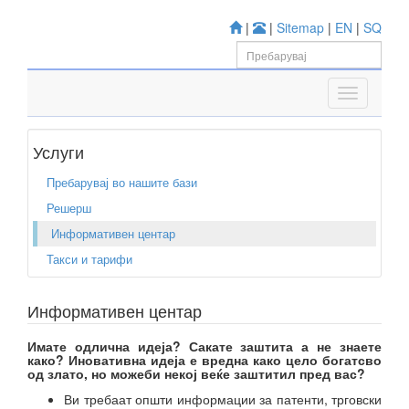
|
|
Sitemap
|
EN
|
SQ
Услуги
Пребарувај во нашите бази
Решерш
Информативен центар
Такси и тарифи
Информативен центар
Имате одлична идеја? Сакате заштита а не знаете
како? Иновативна идеја е вредна како цело богатсво
од злато, но можеби некој веќе заштитил пред вас?
Ви требаат општи информации за патенти, трговски