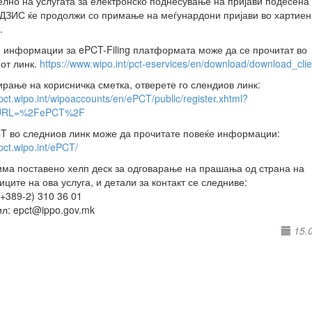
лно на услугата за електронско поднесување на пријави подесена
ДЗИС ќе продолжи со примање на меѓунардони пријави во хартиен
.
 информации за ePCT-Filing платформата може да се прочитат во
от линк.
https://www.wipo.int/pct-eservices/en/download/download_clie
ирање на корисничка сметка, отверете го слендиов линк:
/pct.wipo.int/wipoaccounts/en/ePCT/public/register.xhtml?
nURL=%2FePCT%2F
T во следниов линк може да прочитате повеќе информации:
/pct.wipo.int/ePCT/
ма поставено хелп деск за одговарање на прашања од страна на
иците на ова услуга, и детали за контакт се следниве:
(+389-2) 310 36 01
ил: epct@ippo.gov.mk
15.