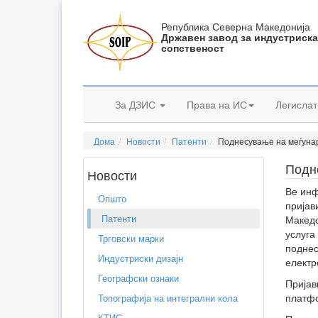
Република Северна Македонија
Државен завод за индустриск
сопственост
За ДЗИС
Права на ИС
Легислат
Дома
Новости
Патенти
Поднесување на меѓуна
Подн
Новости
Ве инф
Општо
пријав
Патенти
Македо
услуга
Трговски марки
поднес
Индустриски дизајн
електр
Географски ознаки
Пријав
платфо
Топографија на интегрални кола
КТИС