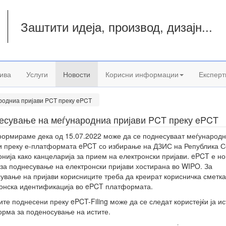
Заштити идеја, производ, дизајн...
а
ива
Услуги
Новости
Корисни информации
Експерт
родниа пријави PCT преку ePCT
есување на меѓународниа пријави PCT преку ePCT
ормираме дека од 15.07.2022 може да се поднесуваат меѓународ
и преку е-платформата ePCT со избирање на ДЗИС на Република 
нија како канцеларија за прием на електронски пријави. ePCT е но
 за поднесување на електронски пријави хостирана во WIPO. За
ување на пријави корисниците треба да креират корисничка сметка
онска идентификација во ePCT платформата.
ите поднесени преку ePCT-Filing може да се следат користејќи ја ис
рма за поденосување на истите.