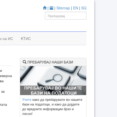
|
|
Sitemap
|
EN
|
SQ
и на ИС
KTИС
ПРЕБАРУВАЈ НАШИ БАЗИ
ни
Северна
ва
 за
Учете
како да пребарувате во нашите
бази на податоци, и како да дојдете
тата
до вредните информации брзо и
лесно!