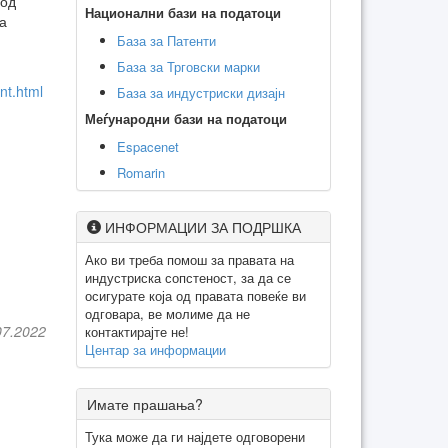
 од
Национални бази на податоци
а
База за Патенти
База за Трговски марки
nt.html
База за индустриски дизајн
Меѓународни бази на податоци
Espacenet
Romarin
ИНФОРМАЦИИ ЗА ПОДРШКА
Ако ви треба помош за правата на
индустриска сопстеност, за да се
осигурате која од правата повеќе ви
одговара, ве молиме да не
07.2022
контактирајте не!
Центар за информации
Имате прашања?
Тука може да ги најдете одговорени