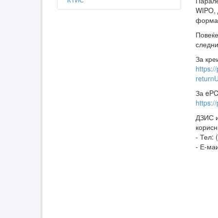
Парале
WIPO, 
форма
Повеќе
следни
За кре
https:/
retur
За ePC
https:/
ДЗИС и
корисн
- Тел: 
- Е-ма