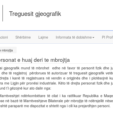
Treguesit gjeografik
acioni
Shërbime
Lajme
Informata të dobishme
PI Prof
e mbrojtja
ersonat e huaj deri te mbrojtja
si gjeografik mund të mbrohet edhe në favor të personit fizik dhe jur
i dhe të regjistroj përdorues të autorizuar të treguesit gjeografik ve
drejta i kanë të regjistruara në vendin e origjinës dhe i plotësojnë k
a me Ligjin për pronësi industriale. Këto të drejta personat fizik dhe ju
nd t’i gëzojnë kur ato dalin nga:
Marrëveshjet ndërkombëtare të cilat i ka ratifikuar Republika e Maq
ose në bazë të Marrëveshjeve Bilaterale për mbrojtje të ndërsjellë nës
është paraparë me dispozitat e shtetit nga i cili ka prejardhjen personi.