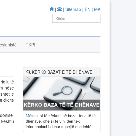
|
|
Sitemap
|
EN
|
MK
esionistë
TKPI
KËRKO BAZAT E TË DHËNAVE
idik të
tëm nëse
ushtet e
ridik të
edonisë
Mësoni
si të kërkoni në bazat tona të të
dhënave, dhe si të vini deri tek
e kështu
informacioni i duhur shpejtë dhe lehtë!