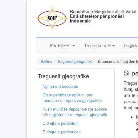
Republika e Maqedonisë së Veriut
Enti shtetëror për pronësi
indusriale
Për ESHPI
Të drejtat e PI
Legjisl
Ballina
Treguesit gjeografikë
Si personat e huaj deri t
Si p
Treguesit gjeografikë
Tregue
Ngritja e procedurës
huaj, s
Çfarë përmbanë aplikimi për
ato të 
mbrojtjen e treguesve gjeografikë
parapar
huaj mu
Kush mund të depozitojë një aplikim
për regjistrimin e treguesit gjeografik
E drejta e përdorimit
E drejta e përdoruesit