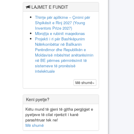
LAJMET E FUNDIT
Thirrje për aplikime – Çmimi për
Shpikësit e Rinj 2027 (Young
Inventors Prize 2027)
Mbrojtja e rubinit maqedonas
Projekti i ri për Bashkëpunim
Ndërkombëtar në Ballkanin
Perëndimor dhe Republikën e
Moldavisë mbështet anëtarësimin
në BE përmes përmirësimit të
sistemeve të pronësisë
intelektuale
Më shumë»
Keni pyetje?
Këtu mund të gjeni të gjitha pergjigjet e
pyetjeve të cilat njerëzit i kanë
parashtruar tek ne!
Më shumë