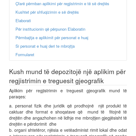
Çfarë përmban aplikimi për regjistrimin e të së drejtës
Kushtet për shfuqizimin e së drejtës
Elaborati
Për institucionin që përpunon Elaboratin
Përmbajtja e aplikimit për personat e huaj
Si personat e huaj deri te mbrojtja
Formularet
Kush mund të depozitojë një aplikim për
regjistrimin e treguesit gjeografik
Aplikim për regjistrimin e treguesit gjeografik mund të
paraqes:
a. personat fizik dhe juridik që prodhojnë një produkt të
caktuar dhe format e shoqatave që mund të fitojnë të
drejtën dhe angazhohen në lidhje me mbrojtjen gjegjësisht të
drejtën e përdorimit dhe
b. organi shtetëror, njësia e vetëadminist rimit lokal dhe odat