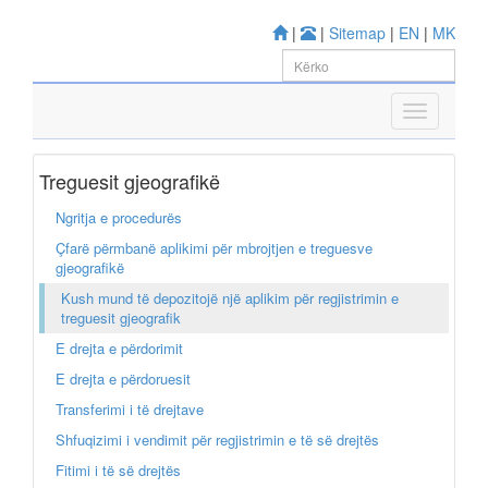
|
|
Sitemap
|
EN
|
MK
Treguesit gjeografikë
Ngritja e procedurës
Çfarë përmbanë aplikimi për mbrojtjen e treguesve
gjeografikë
Kush mund të depozitojë një aplikim për regjistrimin e
treguesit gjeografik
E drejta e përdorimit
E drejta e përdoruesit
Transferimi i të drejtave
Shfuqizimi i vendimit për regjistrimin e të së drejtës
Fitimi i të së drejtës