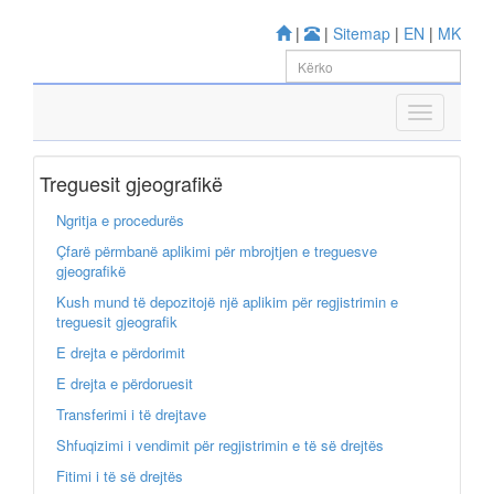
|
|
Sitemap
|
EN
|
MK
Treguesit gjeografikë
Ngritja e procedurës
Çfarë përmbanë aplikimi për mbrojtjen e treguesve
gjeografikë
Kush mund të depozitojë një aplikim për regjistrimin e
treguesit gjeografik
E drejta e përdorimit
E drejta e përdoruesit
Transferimi i të drejtave
Shfuqizimi i vendimit për regjistrimin e të së drejtës
Fitimi i të së drejtës