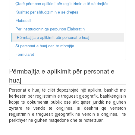
Çfarë përmban aplikimi për regjistrimin e të së drejtës
Kushtet për shfuqizimin e së drejtës
Elaborati
Për institucionin që përpunon Elaboratin
Përmbajtja e aplikimit për personat e huaj
Si personat e huaj deri te mbrojtja
Formularet
Përmbajtja e aplikimit për personat e
huaj
Personat e huaj të cilët depozitojnë një aplikim, bashkë me
kërkesën për regjistrimin e treguesit gjeografik, bashkëngjisin
kopje të dokumentit publik ose akt tjetër juridik në gjuhën
zyrtare të vendit të origjinës, si dëshmi që vërteton
regjistrimin e treguesit gjeografik në vendin e origjinës, të
përkthyer në gjuhën maqedone dhe të noterizuar.