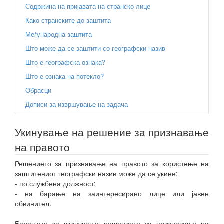
Содржина на пријавата на странско лице
Како странските до заштита
Меѓународна заштита
Што може да се заштити со географски назив
Што е географска ознака?
Што е ознака на потекло?
Обрасци
Дописи за извршување на задача
Укинување на решение за признавање
на правото
Решението за признавање на правото за користење на
заштитениот географски назив може да се укине:
- по службена должност;
- на барање на заинтересирано лице или јавен
обвинител.
Барањето за укинување решението за признавање на