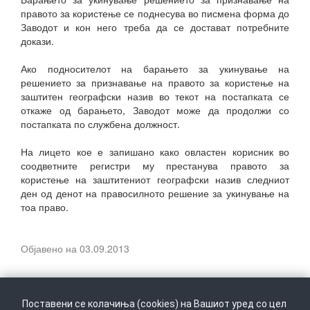
правото за користење се поднесува во писмена форма до
Заводот и кон него треба да се достават потребните
докази.
Ако подносителот на барањето за укинување на
решението за признавање на правото за користење на
заштитен географски назив во текот на постапката се
откаже од барањето, Заводот може да продолжи со
постапката по службена должност.
На лицето кое е запишано како овластен корисник во
соодветните регистри му престанува правото за
користење на заштитениот географски назив следниот
ден од денот на правосилното решение за укинување на
тоа право.
Објавено на 03.09.2013
Поставени се колачиња (cookies) на Вашиот уред со цел