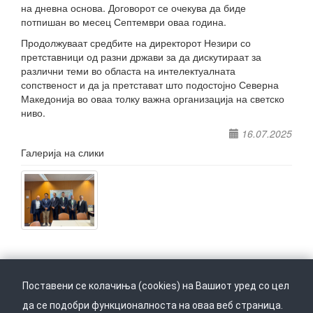
на дневна основа. Договорот се очекува да биде
потпишан во месец Септември оваа година.
Продолжуваат средбите на директорот Незири со
претставници од разни држави за да дискутираат за
различни теми во областа на интелектуалната
сопственост и да ја претстават што подостојно Северна
Македонија во оваа толку важна организација на светско
ниво.
16.07.2025
Галерија на слики
Поставени се колачиња (cookies) на Вашиот уред со цел
да се подобри функционалноста на оваа веб страница.