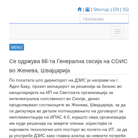
|
|
Sitemap
|
EN
|
SQ
MENU
Се одржува 66-та Генерална сесија на СОИС
во Женева, Швајцарија
По посетата што директорот на ДЗИС ја направи на г.
Aдел Баку, проект менаџерот за решенија за бизнис во
канцеларијата на ИП на Светската организација за
интелектуална сопственост во Скопје, денес
продолжуваат состаноците во Женева, Швајцарија, за да
се дискутира во детали потпишувањето на договорот за
имплементација на ИПАС 4.0, којашто оваа организација
им нуди решенија на земјите членки, користејќи ги
најновите технологии што постојат во полето на ИТ, за да
ја употреби ДЗИС како главна алатка за нивните потреби