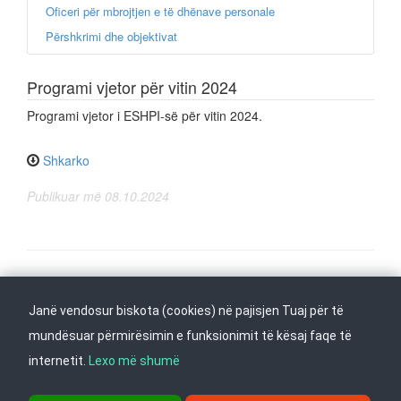
Oficeri për mbrojtjen e të dhënave personale
Përshkrimi dhe objektivat
Programi vjetor për vitin 2024
Programi vjetor i ESHPI-së për vitin 2024.
Shkarko
Publikuar më 08.10.2024
Na ndiqni në
Janë vendosur biskota (cookies) në pajisjen Tuaj për të
Kthehu në fillim
mundësuar përmirësimin e funksionimit të kësaj faqe të
internetit.
Lexo më shumë
rr. Dame Gruev 14, Garazha në kate Beko, kati i 1-rë, 1000 Shkup, Tel: