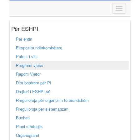
Për ESHPI
Për entin
Ekspozita ndërkombëtare
Patent i vitit
Programi vjetor
Raporti Vjetor
Dita botërore për PI
Drejtori i ESHPI-së
Rregulloroja për organizim të brendshëm
Rregulloroja për sistematizim
Buxheti
Plani strategjik
Organogrami