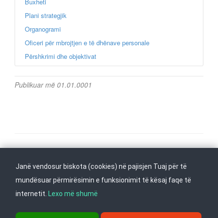
Buxheti
Plani strategjik
Organogrami
Oficeri për mbrojtjen e të dhënave personale
Përshkrimi dhe objektivat
Publikuar më 01.01.0001
Na ndiqni në
Janë vendosur biskota (cookies) në pajisjen Tuaj për të
Kthehu në fillim
mundësuar përmirësimin e funksionimit të kësaj faqe të
internetit.
Lexo më shumë
rr. Dame Gruev 14, Garazha në kate Beko, kati i 1-rë, 1000 Shkup, Tel: