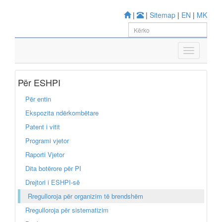
|
|
Sitemap
|
EN
|
MK
Për ESHPI
Për entin
Ekspozita ndërkombëtare
Patent i vitit
Programi vjetor
Raporti Vjetor
Dita botërore për PI
Drejtori i ESHPI-së
Rregulloroja për organizim të brendshëm
Rregulloroja për sistematizim