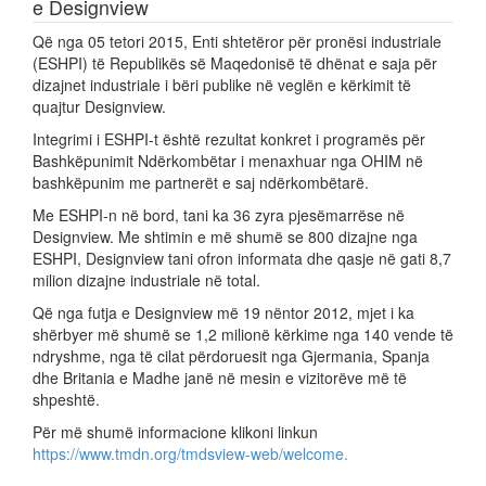
e Designview
Që nga 05 tetori 2015, Enti shtetëror për pronësi industriale
(ESHPI) të Republikës së Maqedonisë të dhënat e saja për
dizajnet industriale i bëri publike në veglën e kërkimit të
quajtur Designview.
Integrimi i ESHPI-t është rezultat konkret i programës për
Bashkëpunimit Ndërkombëtar i menaxhuar nga OHIM në
bashkëpunim me partnerët e saj ndërkombëtarë.
Me ESHPI-n në bord, tani ka 36 zyra pjesëmarrëse në
Designview. Me shtimin e më shumë se 800 dizajne nga
ESHPI, Designview tani ofron informata dhe qasje në gati 8,7
milion dizajne industriale në total.
Që nga futja e Designview më 19 nëntor 2012, mjet i ka
shërbyer më shumë se 1,2 milionë kërkime nga 140 vende të
ndryshme, nga të cilat përdoruesit nga Gjermania, Spanja
dhe Britania e Madhe janë në mesin e vizitorëve më të
shpeshtë.
Për më shumë informacione klikoni linkun
https://www.tmdn.org/tmdsview-web/welcome.