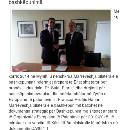
bashkëpunimit
Më
10
korrik 2014 në Mynih, u nënshkrua Marrëveshja bilaterale e
bashkëpunimit ndërmjet drejtorit të Entit shtetëror për
pronësi industriale, Dr. Safet Emruli, dhe drejtorit për
bashkëpunim evropian dhe ndërkombëtar në Zyrën e
Evropiane të patentave, z. Fransoa Rezhis Hanar.
Marrëveshja bilaterale e bashkëpunimit bazohet në
dokumentin strategjik për Bashkëpunim me shtetet anëtare
të Organizatës Evropiane të Patentave për 2012-2015, të
miratuar me vendim të Këshillit Administrativ të përfshira në
dokumentin CA/85/11.