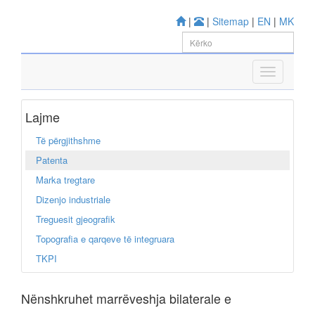
|
|
Sitemap
|
EN
|
MK
Lajme
Të përgjithshme
Patenta
Marka tregtare
Dizenjo industriale
Treguesit gjeografik
Topografia e qarqeve të integruara
TKPI
Nënshkruhet marrëveshja bilaterale e