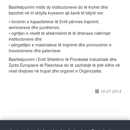
Bashkëpunimi midis dy institucioneve do të kryhet dhe
bazohet në tri shtylla kryesore që kanë të bëjnë me:
• forcimin e kapaciteteve të Entit përmes trajnimit,
seminareve dhe punëtorive;
• ngritjen e nivelit të shkëmbimit të të dhënave ndërmjet
institucioneve dhe
• përgatitjen e materialeve të trajnimit dhe promovimin e
inovacioneve dhe patentave.
Bashkëpunimi i Entit Shtetëror të Pronësisë Industriale dhe
Zyrës Evropiane të Patentave do të vazhdojë të jetë edhe në
nivel drejtues në trupat dhe organet e Organizatës.
16.07.2014