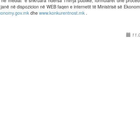
e në mediat e shkruara ndërsa Thirrja publike, formularët dhe proced
 janë në dispozicion në WEB faqen e internetit të Ministrisë së Ekono
conomy.gov.mk
dhe
www.konkurentnost.mk
.
11.