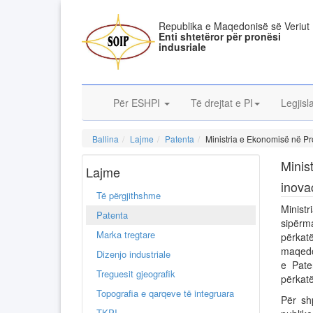
Republika e Maqedonisë së Veriut
Enti shtetëror për pronësi
indusriale
Për ESHPI
Të drejtat e PI
Legjisl
Ballina
Lajme
Patenta
Ministria e Ekonomisë në Pro
Minis
Lajme
inova
Të përgjithshme
Minist
Patenta
sipërm
Marka tregtare
përkat
maqedo
Dizenjo industriale
e Pate
Treguesit gjeografik
përkat
Topografia e qarqeve të integruara
Për sh
TKPI