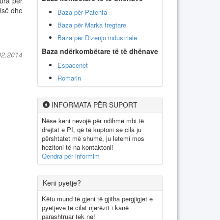
ura për
misë dhe
Baza për Patenta
Baza për Marka tregtare
Baza për Dizenjo industriale
Baza ndërkombëtare të të dhënave
02.2014
Espacenet
Romarin
INFORMATA PËR SUPORT
Nëse keni nevojë për ndihmë mbi të
drejtat e PI, që të kuptoni se cila ju
përshtatet më shumë, ju letemi mos
hezitoni të na kontaktoni!
Qendra për informim
Keni pyetje?
Këtu mund të gjeni të gjitha pergjigjet e
pyetjeve të cilat njerëzit i kanë
parashtruar tek ne!