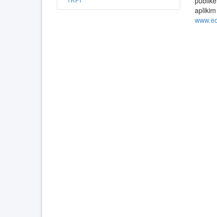
publik
aplikim
www.e