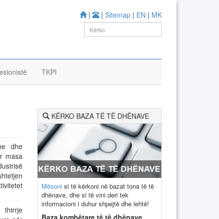
|
|
Sitemap
|
EN
|
MK
esionistë
TKPI
KËRKO BAZA TË TË DHËNAVE
one dhe
ar masa
ustrisë
htetjen
vitetet
Mësoni
si të kërkoni në bazat tona të të
dhënave, dhe si të vini deri tek
informacioni i duhur shpejtë dhe lehtë!
thirrje
Baza kombëtare të të dhënave