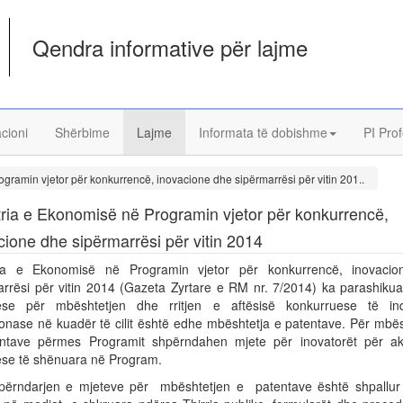
Qendra informative për lajme
acioni
Shërbime
Lajme
Informata të dobishme
PI Prof
gramin vjetor për konkurrencë, inovacione dhe sipërmarrësi për vitin 201..
tria e Ekonomisë në Programin vjetor për konkurrencë,
cione dhe sipërmarrësi për vitin 2014
ria e Ekonomisë në Programin vjetor për konkurrencë, inovaci
arrësi për vitin 2014 (Gazeta Zyrtare e RM nr. 7/2014) ka parashiku
ëse për mbështetjen dhe rritjen e aftësisë konkurruese të ind
nase në kuadër të cilit është edhe mbështetja e patentave. Për mbës
ntave përmes Programit shpërndahen mjete për inovatorët për akti
ëse të shënuara në Program.
përndarjen e mjeteve për mbështetjen e patentave është shpallur 