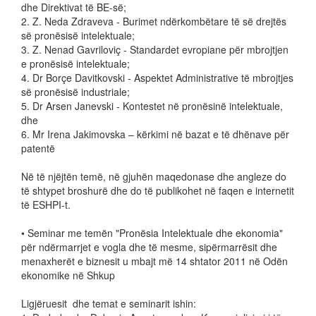
dhe Direktivat të BE-së;
2. Z. Neda Zdraveva - Burimet ndërkombëtare të së drejtës
së pronësisë intelektuale;
3. Z. Nenad Gavriloviç - Standardet evropiane për mbrojtjen
e pronësisë intelektuale;
4. Dr Borçe Davitkovski - Aspektet Administrative të mbrojtjes
së pronësisë industriale;
5. Dr Arsen Janevski - Kontestet në pronësinë intelektuale,
dhe
6. Mr Irena Jakimovska – kërkimi në bazat e të dhënave për
patentë
Në të njëjtën temë, në gjuhën maqedonase dhe angleze do
të shtypet broshurë dhe do të publikohet në faqen e internetit
të ESHPI-t.
• Seminar me temën "Pronësia Intelektuale dhe ekonomia"
për ndërmarrjet e vogla dhe të mesme, sipërmarrësit dhe
menaxherët e biznesit u mbajt më 14 shtator 2011 në Odën
ekonomike në Shkup
Ligjëruesit dhe temat e seminarit ishin: