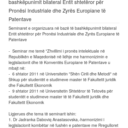
bashkëpunimit bilateral Entit shtetëror për
Pronësi Industriale dhe Zyrës Europiane të
Patentave
Seminaret e organizuara në bazë të bashkëpunimit bilateral
Entit shtetëror për Pronësi Industriale dhe Zyrës Europiane të
Patentave
- Seminar me temë "Zhvillimi i pronës intelektuale në
Republikën e Maqedonisë në lidhje me harmonizimin e
legjislacionit dhe të Konventës Europiane të Patentave u
mbajt në:
- 6 shtator 2011 në Universitetin "Shën Cirili dhe Metodi" në
Shkup për studentët e studimeve master të Fakultetit juridik
dhe Fakultetit Ekonomik
- 9 shtator 2011 në Universitetin Shtetëror të Tetovës për
studentët e studimeve master të të Fakultetit juridik dhe
Fakultetit Ekonomik
Ligjerues dhe tema të seminarit ishin:
1. Dr Jadranka Daboviq Anastasovska,-harmonizimi i
legjislacionit kombëtar në fushën e patentave me Rregulloret