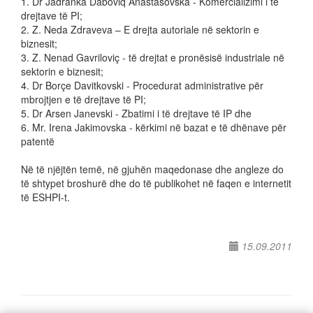
1. Dr Jadranka Daboviq Anastasovska - Komercializimi i të
drejtave të PI;
2. Z. Neda Zdraveva – E drejta autoriale në sektorin e
biznesit;
3. Z. Nenad Gavriloviç - të drejtat e pronësisë industriale në
sektorin e biznesit;
4. Dr Borçe Davitkovski - Procedurat administrative për
mbrojtjen e të drejtave të PI;
5. Dr Arsen Janevski - Zbatimi i të drejtave të IP dhe
6. Mr. Irena Jakimovska - kërkimi në bazat e të dhënave për
patentë
Në të njëjtën temë, në gjuhën maqedonase dhe angleze do
të shtypet broshurë dhe do të publikohet në faqen e internetit
të ESHPI-t.
15.09.2011