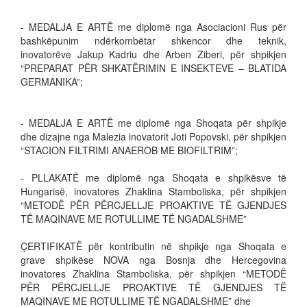
- MEDALJA E ARTË me diplomë nga Asociacioni Rus për
bashkëpunim ndërkombëtar shkencor dhe teknik,
inovatorëve Jakup Kadriu dhe Arben Ziberi, për shpikjen
“PREPARAT PËR SHKATËRIMIN E INSEKTEVE – BLATIDA
GERMANIKA”;
- MEDALJA E ARTË me diplomë nga Shoqata për shpikje
dhe dizajne nga Malezia inovatorit Joti Popovski, për shpikjen
“STACION FILTRIMI ANAEROB ME BIOFILTRIM”;
- PLLAKATË me diplomë nga Shoqata e shpikësve të
Hungarisë, inovatores Zhaklina Stamboliska, për shpikjen
“METODË PËR PËRCJELLJE PROAKTIVE TË GJENDJES
TË MAQINAVE ME ROTULLIME TË NGADALSHME”
ÇERTIFIKATË për kontributin në shpikje nga Shoqata e
grave shpikëse NOVA nga Bosnja dhe Hercegovina
inovatores Zhaklina Stamboliska, për shpikjen “METODË
PËR PËRCJELLJE PROAKTIVE TË GJENDJES TË
MAQINAVE ME ROTULLIME TË NGADALSHME” dhe