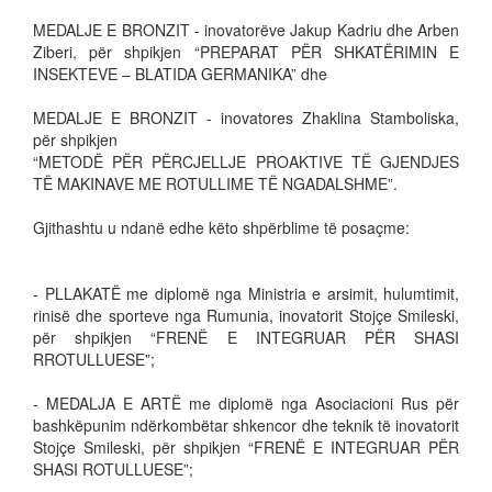
MEDALJE E BRONZIT - inovatorëve Jakup Kadriu dhe Arben
Ziberi, për shpikjen “PREPARAT PËR SHKATËRIMIN E
INSEKTEVE – BLATIDA GERMANIKA” dhe
MEDALJE E BRONZIT - inovatores Zhaklina Stamboliska,
për shpikjen
“METODË PËR PËRCJELLJE PROAKTIVE TË GJENDJES
TË MAKINAVE ME ROTULLIME TË NGADALSHME”.
Gjithashtu u ndanë edhe këto shpërblime të posaçme:
- PLLAKATË me diplomë nga Ministria e arsimit, hulumtimit,
rinisë dhe sporteve nga Rumunia, inovatorit Stojçe Smileski,
për shpikjen “FRENË E INTEGRUAR PËR SHASI
RROTULLUESE”;
- MEDALJA E ARTË me diplomë nga Asociacioni Rus për
bashkëpunim ndërkombëtar shkencor dhe teknik të inovatorit
Stojçe Smileski, për shpikjen “FRENË E INTEGRUAR PËR
SHASI ROTULLUESE”;