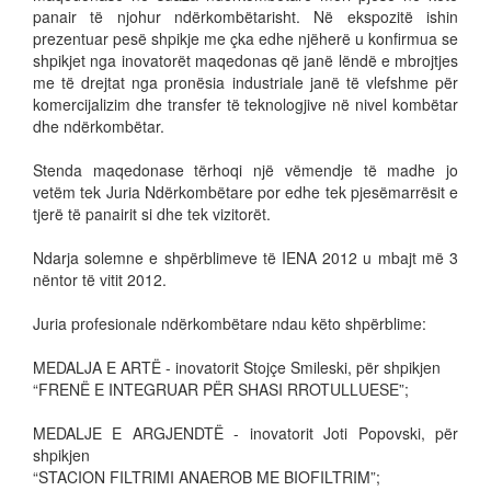
panair të njohur ndërkombëtarisht. Në ekspozitë ishin
prezentuar pesë shpikje me çka edhe njëherë u konfirmua se
shpikjet nga inovatorët maqedonas që janë lëndë e mbrojtjes
me të drejtat nga pronësia industriale janë të vlefshme për
komercijalizim dhe transfer të teknologjive në nivel kombëtar
dhe ndërkombëtar.
Stenda maqedonase tërhoqi një vëmendje të madhe jo
vetëm tek Juria Ndërkombëtare por edhe tek pjesëmarrësit e
tjerë të panairit si dhe tek vizitorët.
Ndarja solemne e shpërblimeve të IENA 2012 u mbajt më 3
nëntor të vitit 2012.
Juria profesionale ndërkombëtare ndau këto shpërblime:
MEDALJA E ARTË - inovatorit Stojçe Smileski, për shpikjen
“FRENË E INTEGRUAR PËR SHASI RROTULLUESE”;
MEDALJE E ARGJENDTË - inovatorit Joti Popovski, për
shpikjen
“STACION FILTRIMI ANAEROB ME BIOFILTRIM”;