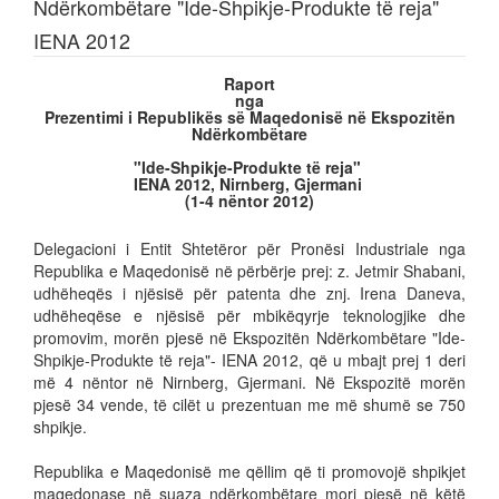
Ndërkombëtare "Ide-Shpikje-Produkte të reja"
IENA 2012
Raport
nga
Prezentimi i Republikës së Maqedonisë në Ekspozitën
Ndërkombëtare
"Ide-Shpikje-Produkte të reja"
IENA 2012, Nirnberg, Gjermani
(1-4 nëntor 2012)
Delegacioni i Entit Shtetëror për Pronësi Industriale nga
Republika e Maqedonisë në përbërje prej: z. Jetmir Shabani,
udhëheqës i njësisë për patenta dhe znj. Irena Daneva,
udhëheqëse e njësisë për mbikëqyrje teknologjike dhe
promovim, morën pjesë në Ekspozitën Ndërkombëtare "Ide-
Shpikje-Produkte të reja"- IENA 2012, që u mbajt prej 1 deri
më 4 nëntor në Nirnberg, Gjermani. Në Ekspozitë morën
pjesë 34 vende, të cilët u prezentuan me më shumë se 750
shpikje.
Republika e Maqedonisë me qëllim që ti promovojë shpikjet
maqedonase në suaza ndërkombëtare mori pjesë në këtë