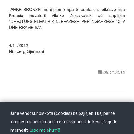
-ARKË BRONZE me diplomë nga Shoqata e shpikësve nga
Kroacia inovatorit Vllatko Zdravkovski për shpikjen
“DREJTUES ELEKTRIK NJËFAZËSH PËR NGARKESË 12 V
DHE RRYMË 5A”.
4/11/2012
Nirnberg,Gjermani
08.11.2012
Na ndiqni në
Janë vendosur biskota (cookies) në pajisjen Tuaj për të
Kthehu në fillim
mundësuar përmirësimin e funksionimit të kësaj faqe të
internetit.
Lexo më shumë