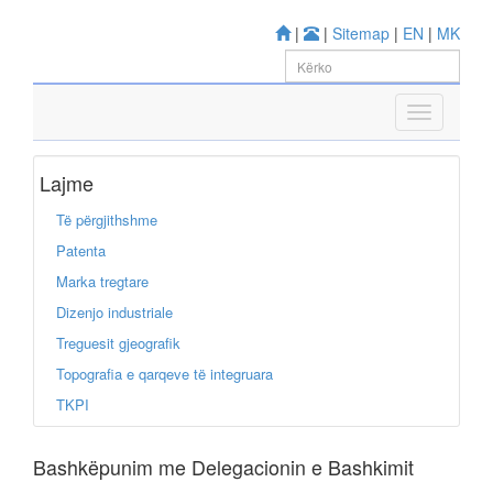
|
|
Sitemap
|
EN
|
MK
Lajme
Të përgjithshme
Patenta
Marka tregtare
Dizenjo industriale
Treguesit gjeografik
Topografia e qarqeve të integruara
TKPI
Bashkëpunim me Delegacionin e Bashkimit