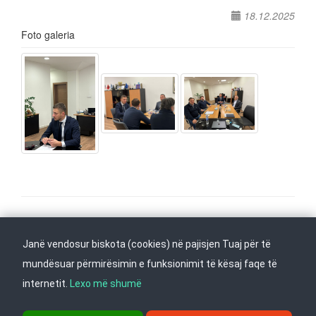
18.12.2025
Foto galeria
Na ndiqni në
Janë vendosur biskota (cookies) në pajisjen Tuaj për të
Kthehu në fillim
mundësuar përmirësimin e funksionimit të kësaj faqe të
internetit.
Lexo më shumë
rr. Dame Gruev 14, Garazha në kate Beko, kati i 1-rë, 1000 Shkup, Tel: