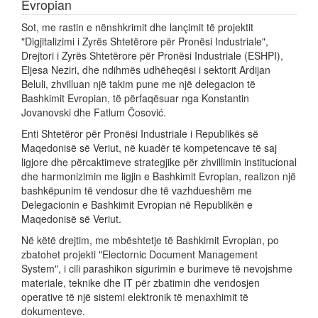
Evropian
Sot, me rastin e nënshkrimit dhe lançimit të projektit
"Digjitalizimi i Zyrës Shtetërore për Pronësi Industriale",
Drejtori i Zyrës Shtetërore për Pronësi Industriale (ESHPI),
Eljesa Neziri, dhe ndihmës udhëheqësi i sektorit Ardijan
Beluli, zhvilluan një takim pune me një delegacion të
Bashkimit Evropian, të përfaqësuar nga Konstantin
Jovanovski dhe Fatlum Čosović.
Enti Shtetëror për Pronësi Industriale i Republikës së
Maqedonisë së Veriut, në kuadër të kompetencave të saj
ligjore dhe përcaktimeve strategjike për zhvillimin institucional
dhe harmonizimin me ligjin e Bashkimit Evropian, realizon një
bashkëpunim të vendosur dhe të vazhdueshëm me
Delegacionin e Bashkimit Evropian në Republikën e
Maqedonisë së Veriut.
Në këtë drejtim, me mbështetje të Bashkimit Evropian, po
zbatohet projekti "Electornic Document Management
System", i cili parashikon sigurimin e burimeve të nevojshme
materiale, teknike dhe IT për zbatimin dhe vendosjen
operative të një sistemi elektronik të menaxhimit të
dokumenteve.