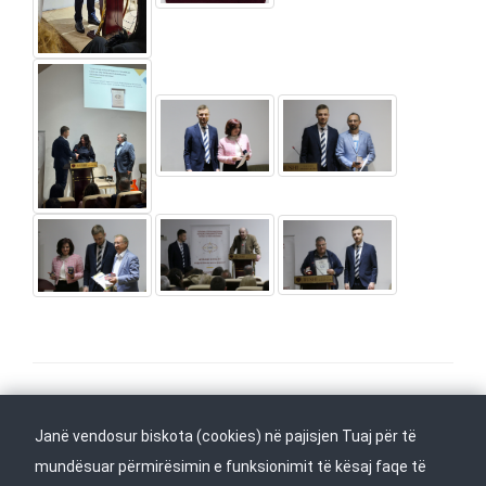
Na ndiqni në
Kthehu në fillim
Janë vendosur biskota (cookies) në pajisjen Tuaj për të
mundësuar përmirësimin e funksionimit të kësaj faqe të