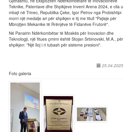
Gjithashtu, në Ekspozitën Ndërkombëtare të Inovacioneve
Teknike, Patentave dhe Shpikjeve Invent Arena 2024, e cila u
mbajt në Trinec, Republika Çeke, Igor Petrov nga Probishtipi
morri një medalje ari për shpikjen e tij me titull "Pajisje për
Mbrojtjen Mekanike të Rrënjëve të Fidanëve Frutorë".
Në Panairin Ndërkombëtar të Moskës për Inovacion dhe
Teknologji, një fitues çmimi është Stojan Srbinovski, M.A., për
shpikjen: "Një lloj i ri tubash për sisteme presioni".
25.04.2025
Foto galeria