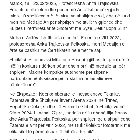
Marok, 18 - 22/02/2025, Profesoresha Anita Trajkovska -
Broach, e cila jeton dhe punon në Amerikë, u përzgjodh
midis 10 shpikjeve më të mira me shpikjen e saj, dhe në fund
mori një Medalje Ari për shpikjen me titull: "Vigjilencë dhe
Kujdes i Përmirësuar te Shoferët me Syze Dielli "Dopa Sun"".
Motra e Anitës, ish-fituesja e çmimit Patenta e Vitit 2022,
profesoresha Anka Trajkovska Petkoska, morri Medaljen e
Artë së bashku me Certifikatën në emër të saj.
Shpikësi: Shoshevski Mile, nga Shkupi, gjithashtu garoi në të
njëjtin konkurs ndërkombëtar dhe morri një medalje ari për
shpikjen "Makinë kompakte autonome për shpime
horizontale nëntokësore për instalimin e instalimeve
nëntokësore".
Në Ekspozitën Ndërkombëtare të Inovacioneve Teknike,
Patentave dhe Shpikjeve Invent Arena 2024, në Trinec,
Republika Çeke, si dhe në Forumin Global të Shpikjeve në
Qipro 2024, Limasol, Qipro, medalje ari iu dhanë Ilija Nasov
dhe Anka Trajkovska Petkoska, për shpikjen që u shpall edhe
Patenta e Vitit për vitin 2022, me titull "Kolektor fototermik me
efikasitet të përmirësuar të thithësit termik".