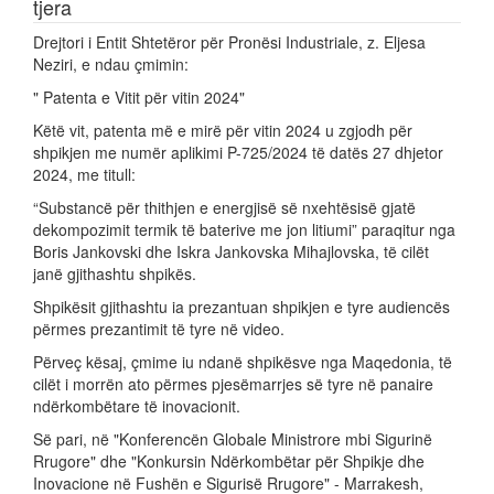
tjera
Drejtori i Entit Shtetëror për Pronësi Industriale, z. Eljesa
Neziri, e ndau çmimin:
" Patenta e Vitit për vitin 2024"
Këtë vit, patenta më e mirë për vitin 2024 u zgjodh për
shpikjen me numër aplikimi P-725/2024 të datës 27 dhjetor
2024, me titull:
“Substancë për thithjen e energjisë së nxehtësisë gjatë
dekompozimit termik të baterive me jon litiumi” paraqitur nga
Boris Jankovski dhe Iskra Jankovska Mihajlovska, të cilët
janë gjithashtu shpikës.
Shpikësit gjithashtu ia prezantuan shpikjen e tyre audiencës
përmes prezantimit të tyre në video.
Përveç kësaj, çmime iu ndanë shpikësve nga Maqedonia, të
cilët i morrën ato përmes pjesëmarrjes së tyre në panaire
ndërkombëtare të inovacionit.
Së pari, në "Konferencën Globale Ministrore mbi Sigurinë
Rrugore" dhe "Konkursin Ndërkombëtar për Shpikje dhe
Inovacione në Fushën e Sigurisë Rrugore" - Marrakesh,