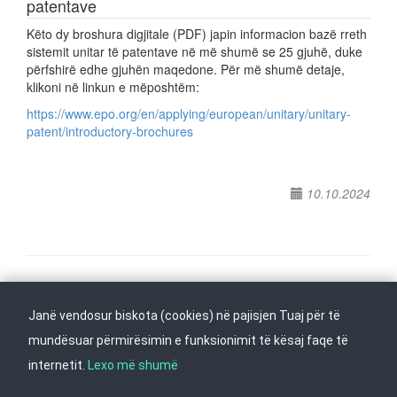
patentave
Këto dy broshura digjitale (PDF) japin informacion bazë rreth
sistemit unitar të patentave në më shumë se 25 gjuhë, duke
përfshirë edhe gjuhën maqedone. Për më shumë detaje,
klikoni në linkun e mëposhtëm:
https://www.epo.org/en/applying/european/unitary/unitary-
patent/introductory-brochures
10.10.2024
Na ndiqni në
Janë vendosur biskota (cookies) në pajisjen Tuaj për të
Kthehu në fillim
mundësuar përmirësimin e funksionimit të kësaj faqe të
internetit.
Lexo më shumë