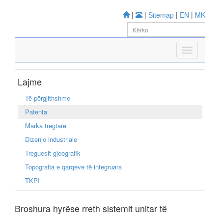
|
|
Sitemap
|
EN
|
MK
Lajme
Të përgjithshme
Patenta
Marka tregtare
Dizenjo industriale
Treguesit gjeografik
Topografia e qarqeve të integruara
TKPI
Broshura hyrëse rreth sistemit unitar të