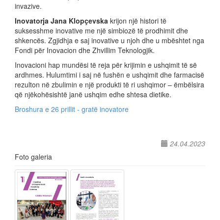
invazive.
Inovatorja Jana Klopçevska
krijon një histori të
suksesshme inovative me një simbiozë të prodhimit dhe
shkencës. Zgjidhja e saj inovative u njoh dhe u mbështet nga
Fondi për Inovacion dhe Zhvillim Teknologjik.
Inovacioni hap mundësi të reja për krijimin e ushqimit të së
ardhmes. Hulumtimi i saj në fushën e ushqimit dhe farmacisë
rezulton në zbulimin e një produkti të ri ushqimor – ëmbëlsira
që njëkohësishtë janë ushqim edhe shtesa dietike.
Broshura e 26 prillit - gratë inovatore
24.04.2023
Foto galeria