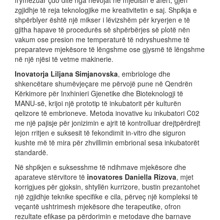
frymëzuar çdo ditë nga nevojat në mjedisin e afërt, gjen
zgjidhje të reja teknologjike me kreativitetin e saj. Shpikja e
shpërblyer është një mikser i lëvizshëm për kryerjen e të
gjitha hapave të procedurës së shpërbërjes së plotë nën
vakum ose presion me temperaturë të ndryshueshme të
preparateve mjekësore të lëngshme ose gjysmë të lëngshme
në një njësi të vetme makinerie.
Inovatorja Liljana Simjanovska
, embriologe dhe
shkencëtare shumëvjeçare me përvojë pune në Qendrën
Kërkimore për Inxhinieri Gjenetike dhe Bioteknologji të
MANU-së, krijoi një prototip të inkubatorit për kulturën
qelizore të embrioneve. Metoda inovative ku inkubatori C02
me një pajisje për jonizimin e ajrit të kontrolluar drejtpërdrejt
lejon rritjen e suksesit të fekondimit in-vitro dhe siguron
kushte më të mira për zhvillimin embrional sesa inkubatorët
standardë.
Në shpikjen e suksesshme të ndihmave mjekësore dhe
aparateve stërvitore të
inovatores Daniella Rizova
, mjet
korrigjues për gjoksin, shtyllën kurrizore, bustin prezantohet
një zgjidhje teknike specifike e cila, përveç një kompleksi të
veçantë ushtrimesh mjekësore dhe terapeutike, ofron
rezultate efikase pa përdorimin e metodave dhe barnave