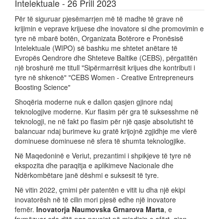
Intelektuale - 26 Prill 2023
Për të siguruar pjesëmarrjen më të madhe të grave në
krijimin e veprave krijuese dhe inovatore si dhe promovimin e
tyre në mbarë botën, Organizata Botërore e Pronësisë
Intelektuale (WIPO) së bashku me shtetet anëtare të
Evropës Qendrore dhe Shteteve Baltike (CEBS), përgatitën
një broshurë me titull "Sipërmarrësit krijues dhe kontributi i
tyre në shkencë" "CEBS Women - Creative Entrepreneurs
Boosting Science"
Shoqëria moderne nuk e dallon qasjen gjinore ndaj
teknologjive moderne. Kur flasim për gra të suksesshme në
teknologji, ne në fakt po flasim për një qasje absolutisht të
balancuar ndaj burimeve ku gratë krijojnë zgjidhje me vlerë
dominuese dominuese në sfera të shumta teknologjike.
Në Maqedoninë e Veriut, prezantimi i shpikjeve të tyre në
ekspozita dhe paraqitja e aplikimeve Nacionale dhe
Ndërkombëtare janë dëshmi e suksesit të tyre.
Në vitin 2022, çmimi për patentën e vitit iu dha një ekipi
inovatorësh në të cilin mori pjesë edhe një inovatore
femër.
Inovatorja Naumovska Grnarova Marta
, e