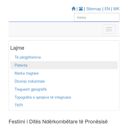
|
|
Sitemap
|
EN
|
MK
Lajme
Të përgjithshme
Patenta
Marka tregtare
Dizenjo industriale
Treguesit gjeografik
Topografia e qarqeve të integruara
TKPI
Festimi i Ditës Ndërkombëtare të Pronësisë