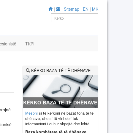
|
|
Sitemap
|
EN
|
MK
esionistë
TKPI
KËRKO BAZA TË TË DHËNAVE
projnë
Mësoni
si të kërkoni në bazat tona të të
dhënave, dhe si të vini deri tek
informacioni i duhur shpejtë dhe lehtë!
edonisë
Baza kombëtare të të dhënave