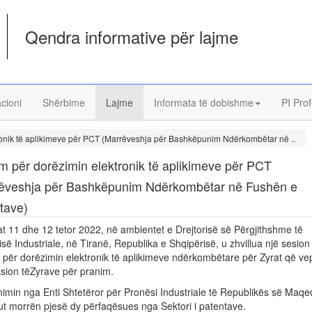
Qendra informative për lajme
acioni
Shërbime
Lajme
Informata të dobishme
PI Prof
ronik të aplikimeve për PCT (Marrëveshja për Bashkëpunim Ndërkombëtar në ..
im për dorëzimin elektronik të aplikimeve për PCT
ëveshja për Bashkëpunim Ndërkombëtar në Fushën e
tave)
t 11 dhe 12 tetor 2022, në ambientet e Drejtorisë së Përgjithshme të
së Industriale, në Tiranë, Republika e Shqipërisë, u zhvillua një sesion
i për dorëzimin elektronik të aplikimeve ndërkombëtare për Zyrat që ve
sion tëZyrave për pranim.
nimin nga Enti Shtetëror për Pronësi Industriale të Republikës së Maq
ut morrën pjesë dy përfaqësues nga Sektori i patentave.