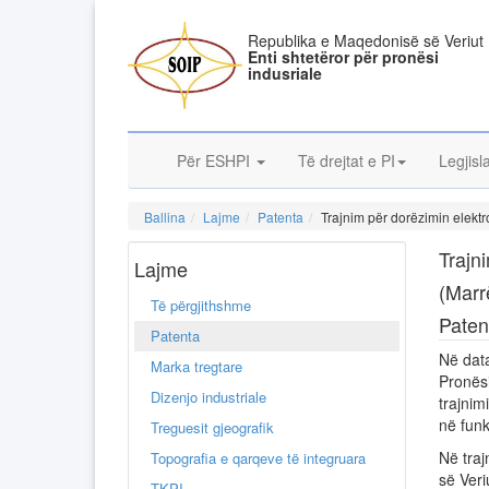
Republika e Maqedonisë së Veriut
Enti shtetëror për pronësi
indusriale
Për ESHPI
Të drejtat e PI
Legjisl
Ballina
Lajme
Patenta
Trajnim për dorëzimin elekt
Trajn
Lajme
(Marr
Të përgjithshme
Paten
Patenta
Në data
Marka tregtare
Pronësi
Dizenjo industriale
trajnim
në funk
Treguesit gjeografik
Në traj
Topografia e qarqeve të integruara
së Veri
TKPI