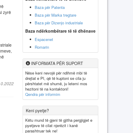
rë
Baza për Patenta
i zyrë
Baza për Marka tregtare
Baza për Dizenjo industriale
Baza ndërkombëtare të të dhënave
Espacenet
striale
Romarin
bimeve,
në
INFORMATA PËR SUPORT
Nëse keni nevojë për ndihmë mbi të
drejtat e PI, që të kuptoni se cila ju
10.2022
përshtatet më shumë, ju letemi mos
hezitoni të na kontaktoni!
Qendra për informim
Keni pyetje?
Këtu mund të gjeni të gjitha pergjigjet e
pyetjeve të cilat njerëzit i kanë
parashtruar tek ne!