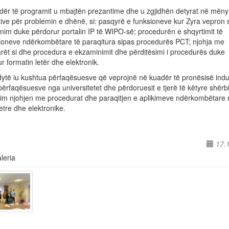
dër të programit u mbajtën prezantime dhe u zgjidhën detyrat në mëny
tive për problemin e dhënë, si: pasqyrë e funksioneve kur Zyra vepron s
nim duke përdorur portalin IP të WIPO-së; procedurën e shqyrtimit të
cioneve ndërkombëtare të paraqitura sipas procedurës PCT; njohja me
rët si dhe procedura e ekzaminimit dhe përditësimi i procedurës duke
r formatin letër dhe elektronik.
dytë iu kushtua përfaqësuesve që veprojnë në kuadër të pronësisë indu
përfaqësuesve nga universitetet dhe përdoruesit e tjerë të këtyre shër
lim njohjen me procedurat dhe paraqitjen e aplikimeve ndërkombëtare 
etre dhe elektronike.
17.
leria