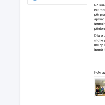
Në kua
interak
për pra
aplika
formula
përdoru
Dita e 
si dhe 
me qël
formë l
Foto ga