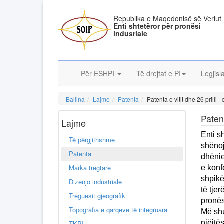
Republika e Maqedonisë së Veriut
Enti shtetëror për pronësi
indusriale
Për ESHPI
Të drejtat e PI
Legjisl
Ballina
Lajme
Patenta
Patenta e vitit dhe 26 prilli 
Patent
Lajme
Enti s
Të përgjithshme
shënoj
Patenta
dhënie
Marka tregtare
e konf
shpikë
Dizenjo industriale
të tjer
Treguesit gjeografik
pronës
Topografia e qarqeve të integruara
Më shu
njëjtës
TKPI