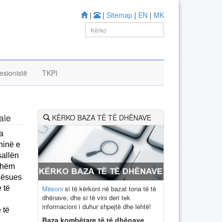
|
|
Sitemap
|
EN
|
MK
esionistë
TKPI
ale
KËRKO BAZA TË TË DHËNAVE
a
ninë e
sallën
ishëm
aqësues
Mësoni
si të kërkoni në bazat tona të të
e të
dhënave, dhe si të vini deri tek
informacioni i duhur shpejtë dhe lehtë!
 të
Baza kombëtare të të dhënave