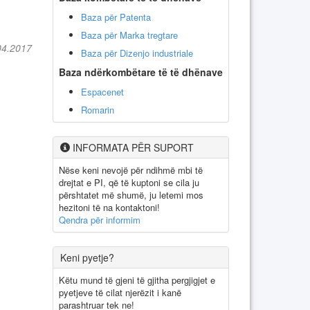
Baza për Patenta
Baza për Marka tregtare
04.2017
Baza për Dizenjo industriale
Baza ndërkombëtare të të dhënave
Espacenet
Romarin
INFORMATA PËR SUPORT
Nëse keni nevojë për ndihmë mbi të
drejtat e PI, që të kuptoni se cila ju
përshtatet më shumë, ju letemi mos
hezitoni të na kontaktoni!
Qendra për informim
Keni pyetje?
Këtu mund të gjeni të gjitha pergjigjet e
pyetjeve të cilat njerëzit i kanë
parashtruar tek ne!