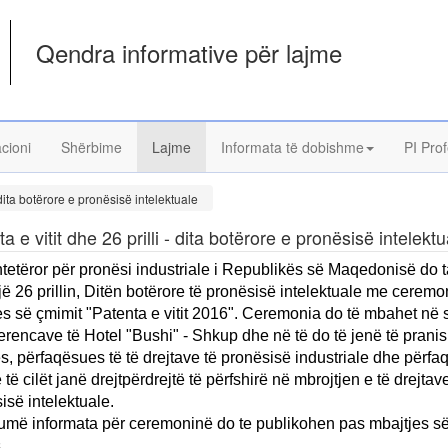
Qendra informative për lajme
acioni
Shërbime
Lajme
Informata të dobishme
PI Prof
- dita botërore e pronësisë intelektuale
a e vitit dhe 26 prilli - dita botërore e pronësisë intelektu
htetëror për pronësi industriale i Republikës së Maqedonisë do t
ë 26 prillin, Ditën botërore të pronësisë intelektuale me ceremo
s së çmimit "Patenta e vitit 2016". Ceremonia do të mbahet në 
erencave të Hotel "Bushi" - Shkup dhe në të do të jenë të pran
s, përfaqësues të të drejtave të pronësisë industriale dhe përf
ë të cilët janë drejtpërdrejtë të përfshirë në mbrojtjen e të drejtav
isë intelektuale.
më informata për ceremoninë do te publikohen pas mbajtjes së
.