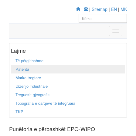
|
|
Sitemap
|
EN
|
MK
Lajme
Të përgjithshme
Patenta
Marka tregtare
Dizenjo industriale
Treguesit gjeografik
Topografia e qarqeve të integruara
TKPI
Punëtoria e përbashkët EPO-WIPO