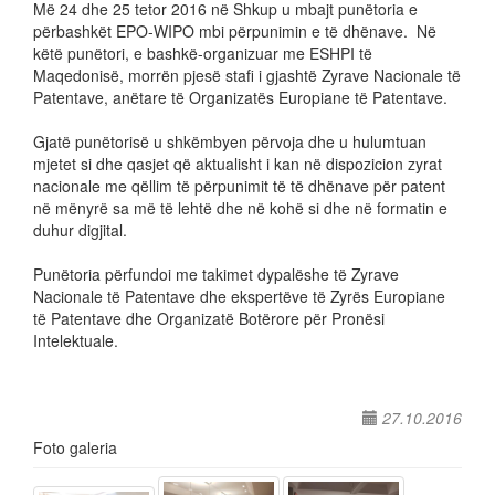
Më 24 dhe 25 tetor 2016 në Shkup u mbajt punëtoria e
përbashkët EPO-WIPO mbi përpunimin e të dhënave. Në
këtë punëtori, e bashkë-organizuar me ESHPI të
Maqedonisë, morrën pjesë stafi i gjashtë Zyrave Nacionale të
Patentave, anëtare të Organizatës Europiane të Patentave.
Gjatë punëtorisë u shkëmbyen përvoja dhe u hulumtuan
mjetet si dhe qasjet që aktualisht i kan në dispozicion zyrat
nacionale me qëllim të përpunimit të të dhënave për patent
në mënyrë sa më të lehtë dhe në kohë si dhe në formatin e
duhur digjital.
Punëtoria përfundoi me takimet dypalëshe të Zyrave
Nacionale të Patentave dhe ekspertëve të Zyrës Europiane
të Patentave dhe Organizatë Botërore për Pronësi
Intelektuale.
27.10.2016
Foto galeria