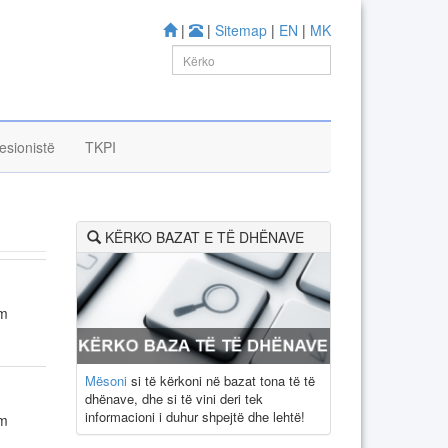
|
|
Sitemap
|
EN
|
MK
esionistë
TKPI
KËRKO BAZAT E TË DHËNAVE
im
Mësoni
si të kërkoni në bazat tona të të
dhënave, dhe si të vini deri tek
informacioni i duhur shpejtë dhe lehtë!
im