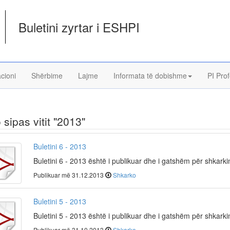
Buletini zyrtar i ESHPI
acioni
Shërbime
Lajme
Informata të dobishme
PI Prof
o sipas vitit "2013"
Buletini 6 - 2013
Buletini 6 - 2013 është i publikuar dhe i gatshëm për shkark
Publikuar më 31.12.2013
Shkarko
Buletini 5 - 2013
Buletini 5 - 2013 është i publikuar dhe i gatshëm për shkark
Publikuar më 31.10.2013
Shkarko