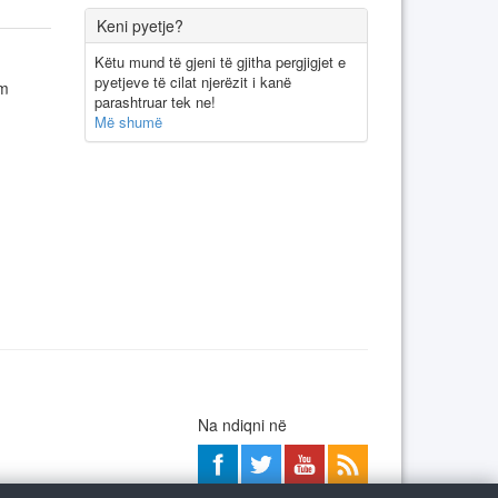
Keni pyetje?
Këtu mund të gjeni të gjitha pergjigjet e
pyetjeve të cilat njerëzit i kanë
im
parashtruar tek ne!
Më shumë
Na ndiqni në