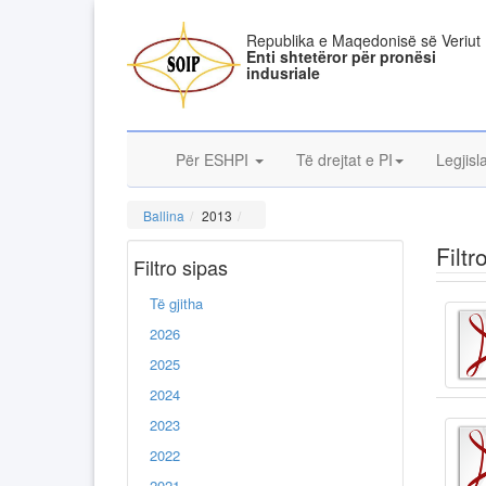
Republika e Maqedonisë së Veriut
Enti shtetëror për pronësi
indusriale
Për ESHPI
Të drejtat e PI
Legjisl
Ballina
2013
Filtr
Filtro sipas
Të gjitha
2026
2025
2024
2023
2022
2021