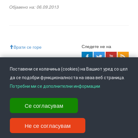
Објавено на: 06.09.2013
Следете не на
Врати се горе
Поставени се колачиња (cookies) на Вашиот уред со цел
Ул. Даме Груев 14, Катна гаража Беко на 1-виот кат, 1000 Скопје,
да се подобри функционалноста на оваа веб страница.
Тел: +389 2 3103 601 (641), Факс: +389 2 3137 149 |
info@ippo.gov.mk
Потребни ми се дополнителни информации
©
2026
. ·
Privacy
·
Terms
Се согласувам
Не се согласувам