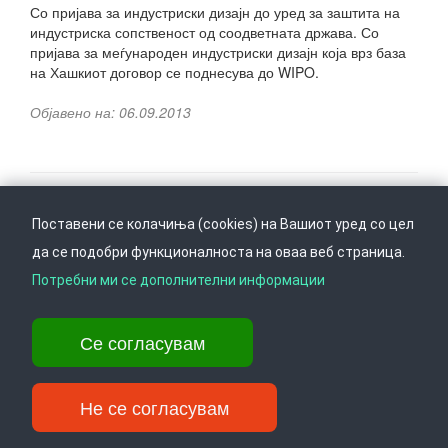
Со пријава за индустриски дизајн до уред за заштита на
индустриска сопственост од соодветната држава. Со
пријава за меѓународен индустриски дизајн која врз база
на Хашкиот договор се поднесува до WIPO.
Објавено на: 06.09.2013
Поставени се колачиња (cookies) на Вашиот уред со цел
Следете не на
Врати се горе
да се подобри функционалноста на оваа веб страница.
Потребни ми се дополнителни информации
Ул. Даме Груев 14, Катна гаража Беко на 1-виот кат, 1000 Скопје,
Се согласувам
Тел: +389 2 3103 601 (641), Факс: +389 2 3137 149 |
info@ippo.gov.mk
©
2026
. ·
Privacy
·
Terms
Не се согласувам