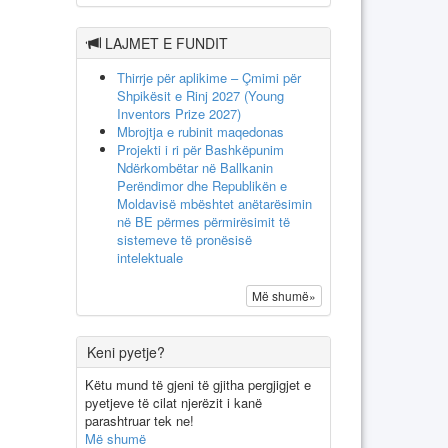
LAJMET E FUNDIT
Thirrje për aplikime – Çmimi për
Shpikësit e Rinj 2027 (Young
Inventors Prize 2027)
Mbrojtja e rubinit maqedonas
Projekti i ri për Bashkëpunim
Ndërkombëtar në Ballkanin
Perëndimor dhe Republikën e
Moldavisë mbështet anëtarësimin
në BE përmes përmirësimit të
sistemeve të pronësisë
intelektuale
Më shumë»
Keni pyetje?
Këtu mund të gjeni të gjitha pergjigjet e
pyetjeve të cilat njerëzit i kanë
parashtruar tek ne!
Më shumë