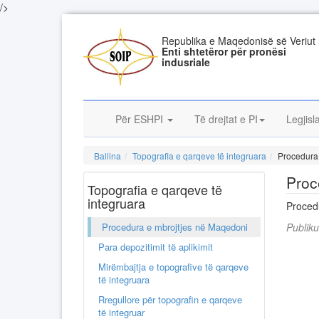
/>
Republika e Maqedonisë së Veriut
Enti shtetëror për pronësi
indusriale
Për ESHPI
Të drejtat e PI
Legjisl
Ballina
Topografia e qarqeve të integruara
Procedura
Proc
Topografia e qarqeve të
integruara
Proced
Procedura e mbrojtjes në Maqedoni
Publik
Para depozitimit të aplikimit
Mirëmbajtja e topografive të qarqeve
të integruara
Rregullore për topografin e qarqeve
të integruar