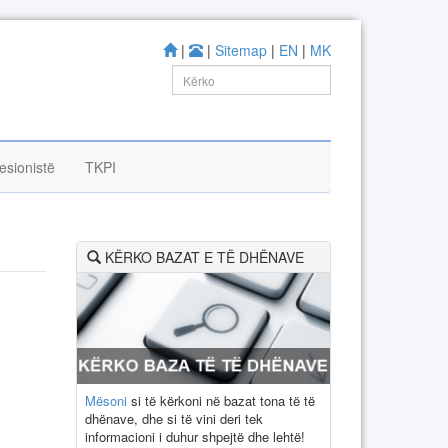
|
|
Sitemap
|
EN
|
MK
esionistë
TKPI
KËRKO BAZAT E TË DHËNAVE
Mësoni
si të kërkoni në bazat tona të të
dhënave, dhe si të vini deri tek
informacioni i duhur shpejtë dhe lehtë!