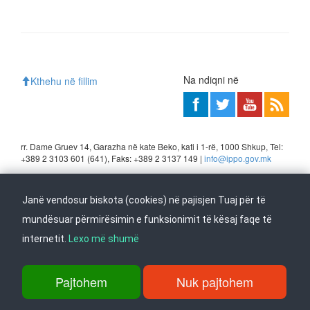
Na ndiqni në
Kthehu në fillim
rr. Dame Gruev 14, Garazha në kate Beko, kati i 1-rë, 1000 Shkup, Tel:
+389 2 3103 601 (641), Faks: +389 2 3137 149 |
info@ippo.gov.mk
©
2026
. ·
Privacy
·
Terms
Janë vendosur biskota (cookies) në pajisjen Tuaj për të
mundësuar përmirësimin e funksionimit të kësaj faqe të
internetit.
Lexo më shumë
Pajtohem
Nuk pajtohem