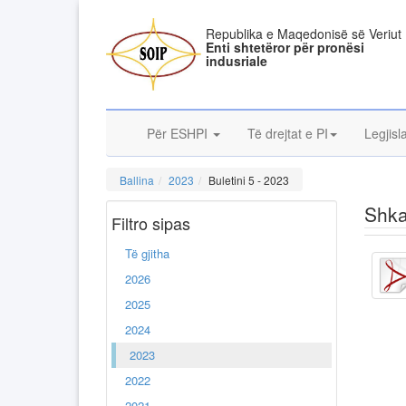
Republika e Maqedonisë së Veriut
Enti shtetëror për pronësi
indusriale
Për ESHPI
Të drejtat e PI
Legjisl
Ballina
2023
Buletini 5 - 2023
Shka
Filtro sipas
Të gjitha
2026
2025
2024
2023
2022
2021