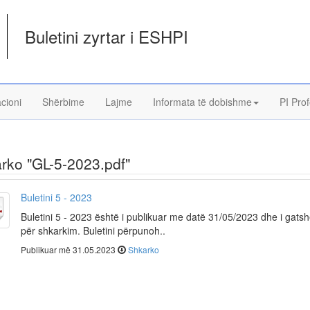
Buletini zyrtar i ESHPI
acioni
Shërbime
Lajme
Informata të dobishme
PI Prof
rko "GL-5-2023.pdf"
Buletini 5 - 2023
Buletini 5 - 2023 është i publikuar me datë 31/05/2023 dhe i gats
për shkarkim. Buletini përpunoh..
Publikuar më 31.05.2023
Shkarko