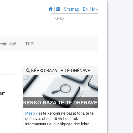
|
|
Sitemap
|
EN
|
MK
esionistë
TKPI
KËRKO BAZAT E TË DHËNAVE
hëm
Mësoni
si të kërkoni në bazat tona të të
dhënave, dhe si të vini deri tek
informacioni i duhur shpejtë dhe lehtë!